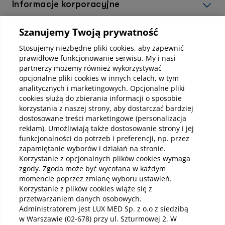
Informacje korporacyjne
Szanujemy Twoją prywatność
Kup abonamenty online
Stosujemy niezbędne pliki cookies, aby zapewnić
prawidłowe funkcjonowanie serwisu. My i nasi
partnerzy możemy również wykorzystywać
Kup online
opcjonalne pliki cookies w innych celach, w tym
analitycznych i marketingowych. Opcjonalne pliki
cookies służą do zbierania informacji o sposobie
korzystania z naszej strony, aby dostarczać bardziej
Pobierz aplikację mobilną
dostosowane treści marketingowe (personalizacja
reklam). Umożliwiają także dostosowanie strony i jej
funkcjonalności do potrzeb i preferencji, np. przez
zapamiętanie wyborów i działań na stronie.
Korzystanie z opcjonalnych plików cookies wymaga
zgody. Zgoda może być wycofana w każdym
momencie poprzez zmianę wyboru ustawień.
Korzystanie z plików cookies wiąże się z
przetwarzaniem danych osobowych.
Administratorem jest LUX MED Sp. z o.o z siedzibą
w Warszawie (02-678) przy ul. Szturmowej 2. W