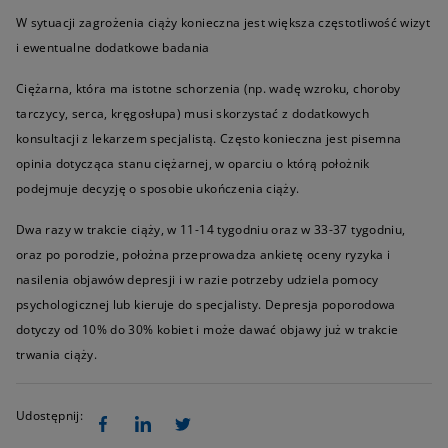
W sytuacji zagrożenia ciąży konieczna jest większa częstotliwość wizyt
i ewentualne dodatkowe badania
Ciężarna, która ma istotne schorzenia (np. wadę wzroku, choroby
tarczycy, serca, kręgosłupa) musi skorzystać z dodatkowych
konsultacji z lekarzem specjalistą. Często konieczna jest pisemna
opinia dotycząca stanu ciężarnej, w oparciu o którą położnik
podejmuje decyzję o sposobie ukończenia ciąży.
Dwa razy w trakcie ciąży, w 11-14 tygodniu oraz w 33-37 tygodniu,
oraz po porodzie, położna przeprowadza ankietę oceny ryzyka i
nasilenia objawów depresji i w razie potrzeby udziela pomocy
psychologicznej lub kieruje do specjalisty. Depresja poporodowa
dotyczy od 10% do 30% kobiet i może dawać objawy już w trakcie
trwania ciąży.
Udostępnij: