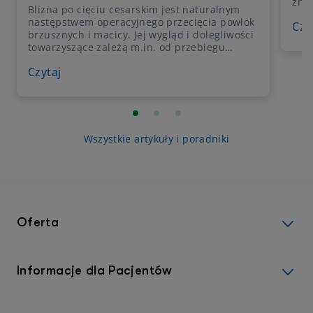
zna
Blizna po cięciu cesarskim jest naturalnym
życ
następstwem operacyjnego przecięcia powłok
Czy
poja
brzusznych i macicy. Jej wygląd i dolegliwości
prog
towarzyszące zależą m.in. od przebiegu
prze
gojenia, indywidualnych predyspozycji skóry,
maci
Czytaj
techniki operacyjnej oraz późniejszej
moż
pielęgnacji. Jakie są zasady dbania o bliznę po
ciąż
cesarskim cięciu na kolejnych etapach
Wyj
rekonwalescencji? Na czym polega
postępowanie fizjoterapeutyczne i wybrane
procedury z zakresu dermatologii estetycznej?
Wszystkie artykuły i poradniki
O tym w artykule.
Oferta
Informacje dla Pacjentów