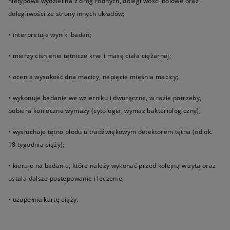
nietypowa wydzielina z dróg rodnych, dolegliwości bólowe oraz
dolegliwości ze strony innych układów;
• interpretuje wyniki badań;
• mierzy ciśnienie tętnicze krwi i masę ciała ciężarnej;
• ocenia wysokość dna macicy, napięcie mięśnia macicy;
• wykonuje badanie we wzierniku i dwuręczne, w razie potrzeby,
pobiera konieczne wymazy (cytologia, wymaz bakteriologiczny);
• wysłuchuje tętno płodu ultradźwiękowym detektorem tętna (od ok.
18 tygodnia ciąży);
• kieruje na badania, które należy wykonać przed kolejną wizytą oraz
ustala dalsze postępowanie i leczenie;
• uzupełnia kartę ciąży.