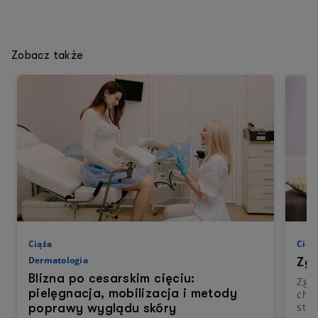
Zobacz także
Ciąża
Ciąż
Dermatologia
Zga
Blizna po cesarskim cięciu:
Zgag
pielęgnacja, mobilizacja i metody
cho
str
poprawy wyglądu skóry