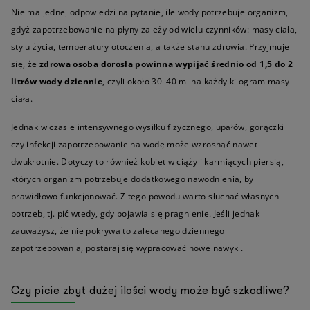
Nie ma jednej odpowiedzi na pytanie, ile wody potrzebuje organizm,
gdyż zapotrzebowanie na płyny zależy od wielu czynników: masy ciała,
stylu życia, temperatury otoczenia, a także stanu zdrowia. Przyjmuje
się, że
zdrowa osoba dorosła powinna wypijać średnio od 1,5 do 2
litrów wody dziennie
, czyli około 30–40 ml na każdy kilogram masy
ciała.
Jednak w czasie intensywnego wysiłku fizycznego, upałów, gorączki
czy infekcji zapotrzebowanie na wodę może wzrosnąć nawet
dwukrotnie. Dotyczy to również kobiet w ciąży i karmiących piersią,
których organizm potrzebuje dodatkowego nawodnienia, by
prawidłowo funkcjonować. Z tego powodu warto słuchać własnych
potrzeb, tj. pić wtedy, gdy pojawia się pragnienie. Jeśli jednak
zauważysz, że nie pokrywa to zalecanego dziennego
zapotrzebowania, postaraj się wypracować nowe nawyki.
Czy picie zbyt dużej ilości wody może być szkodliwe?