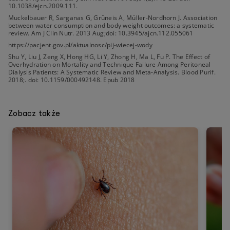
10.1038/ejcn.2009.111.
Muckelbauer R, Sarganas G, Grüneis A, Müller-Nordhorn J. Association
between water consumption and body weight outcomes: a systematic
review. Am J Clin Nutr. 2013 Aug;doi: 10.3945/ajcn.112.055061
https://pacjent.gov.pl/aktualnosc/pij-wiecej-wody
Shu Y, Liu J, Zeng X, Hong HG, Li Y, Zhong H, Ma L, Fu P. The Effect of
Overhydration on Mortality and Technique Failure Among Peritoneal
Dialysis Patients: A Systematic Review and Meta-Analysis. Blood Purif.
2018;. doi: 10.1159/000492148. Epub 2018
Zobacz także