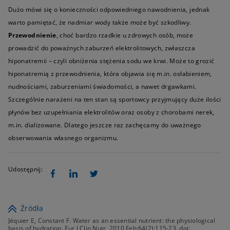
Dużo mówi się o konieczności odpowiedniego nawodnienia, jednak
warto pamiętać, że nadmiar wody także może być szkodliwy.
Przewodnienie
, choć bardzo rzadkie u zdrowych osób, może
prowadzić do poważnych zaburzeń elektrolitowych, zwłaszcza
hiponatremii – czyli obniżenia stężenia sodu we krwi. Może to grozić
hiponatremią z przewodnienia, która objawia się m.in. osłabieniem,
nudnościami, zaburzeniami świadomości, a nawet drgawkami.
Szczególnie narażeni na ten stan są sportowcy przyjmujący duże ilości
płynów bez uzupełniania elektrolitów oraz osoby z chorobami nerek,
m.in. dializowane. Dlatego jeszcze raz zachęcamy do uważnego
obserwowania własnego organizmu.
Udostępnij:
Źródła
Jéquier E, Constant F. Water as an essential nutrient: the physiological
basis of hydration. Eur J Clin Nutr. 2010 Feb;64(2):115-23. doi: