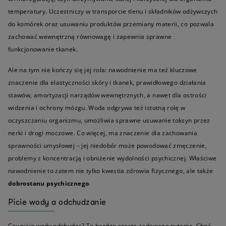
temperatury. Uczestniczy w transporcie tlenu i składników odżywczych
do komórek oraz usuwaniu produktów przemiany materii, co pozwala
zachować wewnętrzną równowagę i zapewnia sprawne
funkcjonowanie tkanek.
Ale na tym nie kończy się jej rola: nawodnienie ma też kluczowe
znaczenie dla elastyczności skóry i tkanek, prawidłowego działania
stawów, amortyzacji narządów wewnętrznych, a nawet dla ostrości
widzenia i ochrony mózgu. Woda odgrywa też istotną rolę w
oczyszczaniu organizmu, umożliwia sprawne usuwanie toksyn przez
nerki i drogi moczowe. Co więcej, ma znaczenie dla zachowania
sprawności umysłowej – jej niedobór może powodować zmęczenie,
problemy z koncentracją i obniżenie wydolności psychicznej. Właściwe
nawodnienie to zatem nie tylko kwestia zdrowia fizycznego, ale także
dobrostanu psychicznego
.
Picie wody a odchudzanie
Czy picie wody odchudza? To bardzo często zadawane pytanie. Choć