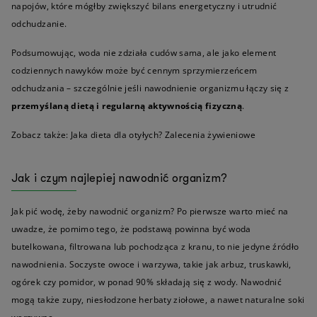
napojów, które mógłby zwiększyć bilans energetyczny i utrudnić
odchudzanie.
Podsumowując, woda nie zdziała cudów sama, ale jako element
codziennych nawyków może być cennym sprzymierzeńcem
odchudzania – szczególnie jeśli nawodnienie organizmu łączy się z
przemyślaną dietą i regularną aktywnością fizyczną
.
Zobacz także: Jaka dieta dla otyłych? Zalecenia żywieniowe
Jak i czym najlepiej nawodnić organizm?
Jak pić wodę, żeby nawodnić organizm? Po pierwsze warto mieć na
uwadze, że pomimo tego, że podstawą powinna być woda
butelkowana, filtrowana lub pochodząca z kranu, to nie jedyne źródło
nawodnienia. Soczyste owoce i warzywa, takie jak arbuz, truskawki,
ogórek czy pomidor, w ponad 90% składają się z wody. Nawodnić
mogą także zupy, niesłodzone herbaty ziołowe, a nawet naturalne soki