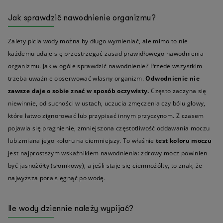
Jak sprawdzić nawodnienie organizmu?
Zalety picia wody można by długo wymieniać, ale mimo to nie
każdemu udaje się przestrzegać zasad prawidłowego nawodnienia
organizmu. Jak w ogóle sprawdzić nawodnienie? Przede wszystkim
trzeba uważnie obserwować własny organizm.
Odwodnienie nie
zawsze daje o sobie znać w sposób oczywisty.
Często zaczyna się
niewinnie, od suchości w ustach, uczucia zmęczenia czy bólu głowy,
które łatwo zignorować lub przypisać innym przyczynom. Z czasem
pojawia się pragnienie, zmniejszona częstotliwość oddawania moczu
lub zmiana jego koloru na ciemniejszy. To właśnie
test koloru moczu
jest najprostszym wskaźnikiem nawodnienia: zdrowy mocz powinien
być jasnożółty (słomkowy), a jeśli staje się ciemnożółty, to znak, że
najwyższa pora sięgnąć po wodę.
Ile wody dziennie należy wypijać?