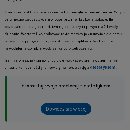
warzywne.
Konieczne jest także wyrobienie sobie
nawyków nawadniania
. W tym
celu można zaopatrzyć się w butelkę z miarką, która pokaże, ile
pozostało do osiągnięcia dziennego celu, czyli np. wypicia 2 l wody
dziennie. Warto też wypróbować takie metody jak ustawianie alarmu
przypominającego o piciu, zainstalowanie aplikacji do śledzenia
nawodnienia czy picie wody zaraz po przebudzeniu.
Jeśli nie wiesz, jak sprawić, by picie wody stało się nawykiem, a nie
dietetykiem
smutną koniecznością, umów się na konsultację z
.
Skonsultuj swoje problemy z dietetykiem
Dowiedz się więcej