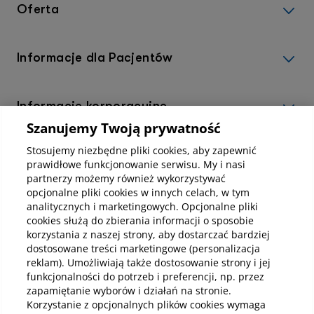
Oferta
Informacje dla Pacjentów
Informacje korporacyjne
Szanujemy Twoją prywatność
Stosujemy niezbędne pliki cookies, aby zapewnić
Kup abonamenty online
prawidłowe funkcjonowanie serwisu. My i nasi
partnerzy możemy również wykorzystywać
opcjonalne pliki cookies w innych celach, w tym
Kup online
analitycznych i marketingowych. Opcjonalne pliki
cookies służą do zbierania informacji o sposobie
korzystania z naszej strony, aby dostarczać bardziej
dostosowane treści marketingowe (personalizacja
Pobierz aplikację mobilną
reklam). Umożliwiają także dostosowanie strony i jej
funkcjonalności do potrzeb i preferencji, np. przez
zapamiętanie wyborów i działań na stronie.
Korzystanie z opcjonalnych plików cookies wymaga