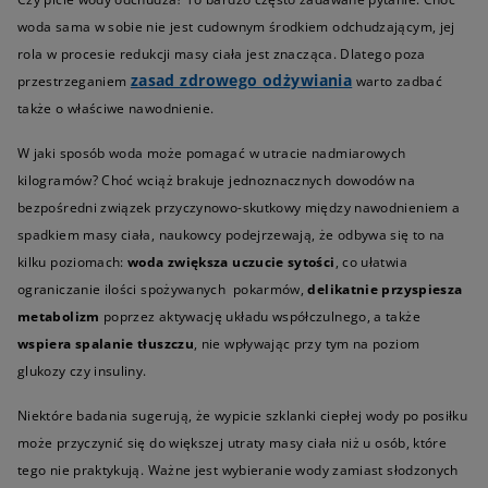
woda sama w sobie nie jest cudownym środkiem odchudzającym, jej
rola w procesie redukcji masy ciała jest znacząca. Dlatego poza
zasad zdrowego odżywiania
przestrzeganiem
warto zadbać
także o właściwe nawodnienie.
W jaki sposób woda może pomagać w utracie nadmiarowych
kilogramów? Choć wciąż brakuje jednoznacznych dowodów na
bezpośredni związek przyczynowo-skutkowy między nawodnieniem a
spadkiem masy ciała, naukowcy podejrzewają, że odbywa się to na
kilku poziomach:
woda zwiększa uczucie sytości
, co ułatwia
ograniczanie ilości spożywanych pokarmów,
delikatnie przyspiesza
metabolizm
poprzez aktywację układu współczulnego, a także
wspiera spalanie tłuszczu
, nie wpływając przy tym na poziom
glukozy czy insuliny.
Niektóre badania sugerują, że wypicie szklanki ciepłej wody po posiłku
może przyczynić się do większej utraty masy ciała niż u osób, które
tego nie praktykują. Ważne jest wybieranie wody zamiast słodzonych