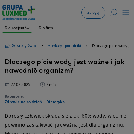
Zaloguj
Dla pacjentów
Dla firm
Strona główna
Artykuły i poradniki
Dlaczego picie wody jes
Dlaczego picie wody jest ważne i jak
nawodnić organizm?
22.07.2025
7 min
Kategorie:
Zdrowie na co dzień
|
Dietetyka
Dorosły człowiek składa się z ok. 60% wody, więc nie
powinno zaskakiwać, jak ważna jest dla organizmu.
Mimo tego, dbanie o prawidłowe nawodnienie