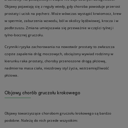
Objawy pojawiają się z reguły wtedy, gdy choroba powoduje przerost
prostaty i ucisk na pęcherz. Może wówczas wystąpić krwiomocz, krew
w spermie, zaburzenia wzwodu, ból w okolicy lędźwiowej, krocza i w
podbrzuszu. Zmiana umiejscawia się przeważnie w części tylnej i
tylno-bocznej gruczołu.
Czynniki ryzyka zachorowania na nowotwór prostaty to zwłaszcza
częste zapalenia dróg moczowych, obciążony wywiad rodzinny w
kierunku raka prostaty, choroby przenoszone drogą płciową,
nadmierna masa ciała, niezdrowy styl życia, wstrzemięźliwość
płciowa.
Objawy chorób gruczołu krokowego
Objawy towarzyszące chorobom gruczołu krokowego są bardzo
podobne. Należą do nich przede wszystkim: