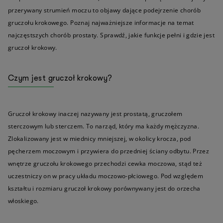
przerywany strumień moczu to objawy dające podejrzenie chorób
gruczołu krokowego. Poznaj najważniejsze informacje na temat
najczęstszych chorób prostaty. Sprawdź, jakie funkcje pełni i gdzie jest
gruczoł krokowy.
Czym jest gruczoł krokowy?
Gruczoł krokowy inaczej nazywany jest prostatą, gruczołem
sterczowym lub sterczem. To narząd, który ma każdy mężczyzna.
Zlokalizowany jest w miednicy mniejszej, w okolicy krocza, pod
pęcherzem moczowym i przywiera do przedniej ściany odbytu. Przez
wnętrze gruczołu krokowego przechodzi cewka moczowa, stąd też
uczestniczy on w pracy układu moczowo-płciowego. Pod względem
kształtu i rozmiaru gruczoł krokowy porównywany jest do orzecha
włoskiego.