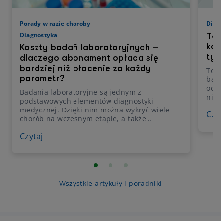
Porady w razie choroby
Diag
Diagnostyka
To
kon
Koszty badań laboratoryjnych –
tym
dlaczego abonament opłaca się
bardziej niż płacenie za każdy
Tom
parametr?
bad
ocen
Badania laboratoryjne są jednym z
niż 
podstawowych elementów diagnostyki
wyk
medycznej. Dzięki nim można wykryć wiele
Czy
prz
chorób na wczesnym etapie, a także
kon
monitorować skuteczność leczenia. W
nere
Czytaj
praktyce jednak wiele osób wykonuje je
bada
rzadziej, niż zalecają lekarze, głównie ze
tego
względu na koszty. Chociaż cena
pojedynczego badania laboratoryjnego nie
wydaje się wysoka, już kompleksowa
diagnostyka może być kosztowna. To właśnie z
Wszystkie artykuły i poradniki
tego powodu wielu pacjentów decyduje się na
zakup pakietów medycznych, które obejmują
również badania laboratoryjne.