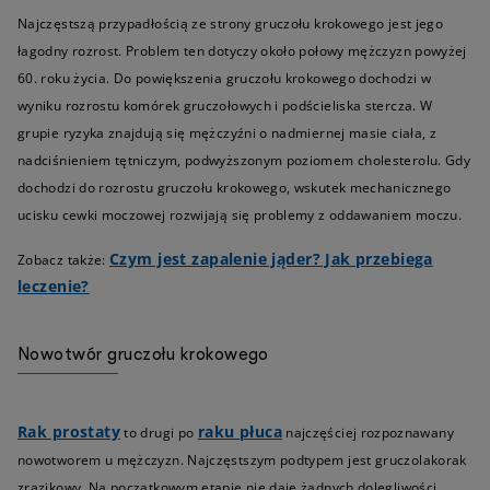
Najczęstszą przypadłością ze strony gruczołu krokowego jest jego
łagodny rozrost. Problem ten dotyczy około połowy mężczyzn powyżej
60. roku życia. Do powiększenia gruczołu krokowego dochodzi w
wyniku rozrostu komórek gruczołowych i podścieliska stercza. W
grupie ryzyka znajdują się mężczyźni o nadmiernej masie ciała, z
nadciśnieniem tętniczym, podwyższonym poziomem cholesterolu. Gdy
dochodzi do rozrostu gruczołu krokowego, wskutek mechanicznego
ucisku cewki moczowej rozwijają się problemy z oddawaniem moczu.
Czym jest zapalenie jąder? Jak przebiega
Zobacz także:
leczenie?
Nowotwór gruczołu krokowego
Rak prostaty
raku płuca
to drugi po
najczęściej rozpoznawany
nowotworem u mężczyzn. Najczęstszym podtypem jest gruczolakorak
zrazikowy. Na początkowym etapie nie daje żadnych dolegliwości.