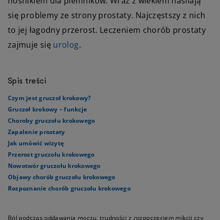
nośnikiem dla plemników. Wraz z wiekiem nasilają
się problemy ze strony prostaty. Najczęstszy z nich
to jej łagodny przerost. Leczeniem chorób prostaty
zajmuje się
urolog
.
Spis treści
Czym jest gruczoł krokowy?
Gruczoł krokowy – funkcje
Choroby gruczołu krokowego
Zapalenie prostaty
Jak umówić wizytę
Przerost gruczołu krokowego
Nowotwór gruczołu krokowego
Objawy chorób gruczołu krokowego
Rozpoznanie chorób gruczołu krokowego
Ból podczas oddawania moczu, trudności z rozpoczęciem mikcji czy