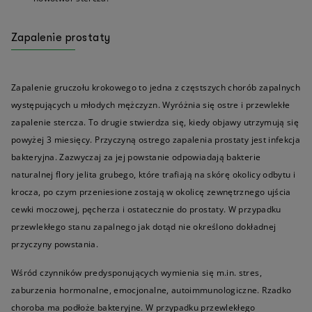
Zapalenie prostaty
Zapalenie gruczołu krokowego to jedna z częstszych chorób zapalnych
występujących u młodych mężczyzn. Wyróżnia się ostre i przewlekłe
zapalenie stercza. To drugie stwierdza się, kiedy objawy utrzymują się
powyżej 3 miesięcy. Przyczyną ostrego zapalenia prostaty jest infekcja
bakteryjna. Zazwyczaj za jej powstanie odpowiadają bakterie
naturalnej flory jelita grubego, które trafiają na skórę okolicy odbytu i
krocza, po czym przeniesione zostają w okolicę zewnętrznego ujścia
cewki moczowej, pęcherza i ostatecznie do prostaty. W przypadku
przewlekłego stanu zapalnego jak dotąd nie określono dokładnej
przyczyny powstania.
Wśród czynników predysponujących wymienia się m.in. stres,
zaburzenia hormonalne, emocjonalne, autoimmunologiczne. Rzadko
choroba ma podłoże bakteryjne. W przypadku przewlekłego