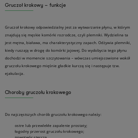
Gruczoł krokowy – funkcje
Gruczoł krokowy odpowiedzialny jest za wytwarzanie płynu, w którym
znajdują się męskie komórki rozrodcze, czyli plemniki. Wydzielina ta
jest mętna, biaława, ma charakterystyczny zapach. Odżywia plemniki,
kiedy ruszają w drogę do komórki jajowej. Do wydobycia tego płynu
dochodzi w momencie szczytowania – wówczas umiejscowione wokół
gruczołu krokowego mięśnie gładkie kurczą się i następuje tzw.
ejakulacja.
Choroby gruczołu krokowego
Do najczęstszych chorób gruczołu krokowego należy:
ostre lub przewlekłe zapalenie prostaty;
łagodny przerost gruczołu krokowego;
nowotwór stercza.