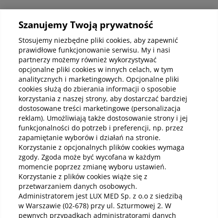
Informacje korporacyjne
Szanujemy Twoją prywatność
Stosujemy niezbędne pliki cookies, aby zapewnić
prawidłowe funkcjonowanie serwisu. My i nasi
Kup abonamenty online
partnerzy możemy również wykorzystywać
opcjonalne pliki cookies w innych celach, w tym
analitycznych i marketingowych. Opcjonalne pliki
Kup online
cookies służą do zbierania informacji o sposobie
korzystania z naszej strony, aby dostarczać bardziej
dostosowane treści marketingowe (personalizacja
reklam). Umożliwiają także dostosowanie strony i jej
Pobierz aplikację mobilną
funkcjonalności do potrzeb i preferencji, np. przez
zapamiętanie wyborów i działań na stronie.
Korzystanie z opcjonalnych plików cookies wymaga
zgody. Zgoda może być wycofana w każdym
momencie poprzez zmianę wyboru ustawień.
Korzystanie z plików cookies wiąże się z
przetwarzaniem danych osobowych.
Administratorem jest LUX MED Sp. z o.o z siedzibą
w Warszawie (02-678) przy ul. Szturmowej 2. W
pewnych przypadkach administratorami danych