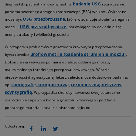
badanie USG
diagnostyki pacjent kierowany jest na
i oznaczenie
poziomu swoistego antygenu sterczowego (PSA) we krwi. Wykonane
USG przezbrzuszne
może być
, które wizualizuje stopień zalegania
USG przezodbytnicze
moczu i
, pozwalające na dokładniejszą
ocenę struktury i wielkości gruczołu.
W przypadku problemów z gruczołem krokowym przeprowadzona
uroflowmetria (badanie strumienia moczu)
bywa również
.
Dokonuje się wówczas pomiaru objętość oddanego moczu,
maksymalnego i średniego przepływu cewkowego. W razie
niepewności diagnostycznej lekarz zalecić może dodatkowe badania,
tomografię komputerową
rezonans magnetyczny
np.
,
,
scyntygrafię
. W przypadku choroby nowotworowej ostateczne
rozpoznanie zapewnia biopsja gruczołu krokowego i poddanie
pobranego materiału analizie histopatologicznej.
Udostępnij: