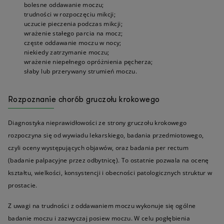
bolesne oddawanie moczu;
trudności w rozpoczęciu mikcji;
uczucie pieczenia podczas mikcji;
wrażenie stałego parcia na mocz;
częste oddawanie moczu w nocy;
niekiedy zatrzymanie moczu;
wrażenie niepełnego opróżnienia pęcherza;
słaby lub przerywany strumień moczu.
Rozpoznanie chorób gruczołu krokowego
Diagnostyka nieprawidłowości ze strony gruczołu krokowego
rozpoczyna się od wywiadu lekarskiego, badania przedmiotowego,
czyli oceny występujących objawów, oraz badania per rectum
(badanie palpacyjne przez odbytnicę). To ostatnie pozwala na ocenę
kształtu, wielkości, konsystencji i obecności patologicznych struktur w
prostacie.
Z uwagi na trudności z oddawaniem moczu wykonuje się ogólne
badanie moczu i zazwyczaj posiew moczu. W celu pogłębienia