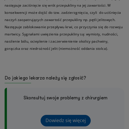
następuje zaciśnięcie się wrót przepukliny na jej zawartości. W
konsekwencji może dojść do tzw. zadzierzgnięcia, czyli do uciśnięcia
naczyń zaopatrujących zawartość przepukliny np. pętli jelitowych.
Następuje zablokowanie przepływu krwi, co przyczynia się do rozwoju
martwicy. Sygnałami uwięzienia przepukliny są: wymioty, nudności,
nasilenie bólu, ocieplenie i zaczerwienienie okolicy pachwiny,
gorączka oraz niedrożność jelit (niemożność oddania stolca).
Do jakiego lekarza należy się zgłosić?
Skonsultuj swoje problemy z chirurgiem
Dowiedz się więcej