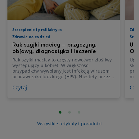
Szczepienie i profilaktyka
Zdro
Zdrowie na co dzień
Szcz
Rak szyjki macicy – przyczyny,
Ugr
objawy, diagnostyka i leczenie
Obj
Rak szyjki macicy to częsty nowotwór złośliwy
Ugry
występujący u kobiet. W większości
skór
przypadków wywołany jest infekcją wirusem
prak
brodawczaka ludzkiego (HPV). Niestety przez
mom
długi czas nie daje żadnych specyficznych
zauw
Czytaj
Czy
objawów, dlatego też tak ważne są regularne
prz
badania profilaktyczne i kontrolne wizyty u
ślad
ginekologa, by wcześnie wykryć rozwój raka i
ale 
rozpocząć odpowiednie leczenie.
prz
kle
spad
najc
Wszystkie artykuły i poradniki
nisk
skór
nimi