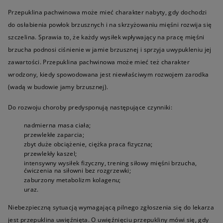
Przepuklina pachwinowa może mieć charakter nabyty, gdy dochodzi
do osłabienia powłok brzusznych i na skrzyżowaniu mięśni rozwija się
szczelina. Sprawia to, że każdy wysiłek wpływający na pracę mięśni
brzucha podnosi ciśnienie w jamie brzusznej i sprzyja uwypukleniu jej
zawartości. Przepuklina pachwinowa może mieć też charakter
wrodzony, kiedy spowodowana jest niewłaściwym rozwojem zarodka
(wadą w budowie jamy brzusznej).
Do rozwoju choroby predysponują następujące czynniki:
nadmierna masa ciała;
przewlekłe zaparcia;
zbyt duże obciążenie, ciężka praca fizyczna;
przewlekły kaszel;
intensywny wysiłek fizyczny, trening siłowy mięśni brzucha,
ćwiczenia na siłowni bez rozgrzewki;
zaburzony metabolizm kolagenu;
uraz.
Niebezpieczną sytuacją wymagającą pilnego zgłoszenia się do lekarza
jest przepuklina uwięźnięta. O uwięźnięciu przepukliny mówi się, gdy