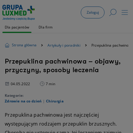
Zaloguj
Dla pacjentów
Dla firm
Strona główna
Artykuły i poradniki
Przepuklina pachwinowa 
Przepuklina pachwinowa – objawy,
przyczyny, sposoby leczenia
04.05.2022
7 min
Kategorie:
Zdrowie na co dzień
|
Chirurgia
Przepuklina pachwinowa jest najczęściej
występującym rodzajem przepuklin brzusznych.
Choroba nie ustępuje sama. Jej leczeniem zajmuje