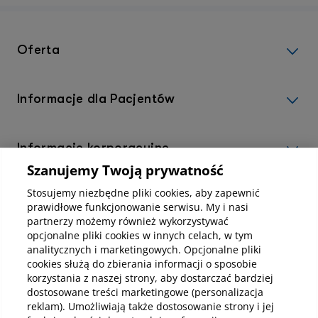
par
Oferta
Informacje dla Pacjentów
Informacje korporacyjne
Szanujemy Twoją prywatność
Stosujemy niezbędne pliki cookies, aby zapewnić
Kup abonamenty online
prawidłowe funkcjonowanie serwisu. My i nasi
partnerzy możemy również wykorzystywać
opcjonalne pliki cookies w innych celach, w tym
Kup online
analitycznych i marketingowych. Opcjonalne pliki
cookies służą do zbierania informacji o sposobie
korzystania z naszej strony, aby dostarczać bardziej
dostosowane treści marketingowe (personalizacja
Pobierz aplikację mobilną
reklam). Umożliwiają także dostosowanie strony i jej