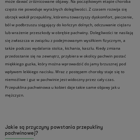
może dawać zróżnicowane objawy. Na początkowym etapie choroba
często nie powoduje wyraźnych dolegliwości. Z czasem rozwija się
obrzęk wokół przepukliny, któremu towarzyszy dyskomfort, pieczenie,
ból w podbrzuszu sięgający do kończyn dolnych, odczuwanie ciężaru
lub wrażenie przeszkody w obrębie pachwiny. Dolegliwości te nasilają
się zwłaszcza w związku z podejmowanym wysiłkiem fizycznym, a
także podczas wydalania stolca, kichania, kaszlu. Kiedy zmiana
przedostanie się na zewnątrz, przybiera w okolicy pachwin postać
miękkiego guzka, który można wprowadzić do jamy brzusznej pod
wpływem lekkiego nacisku. Wraz z postępem choroby staje się to
niemożliwe i guz w pachwinie jest widoczny przez cały czas.
Przepuklina pachwinowa u kobiet daje takie same objawy jak u
mężczyzn.
Jakie są przyczyny powstania przepukliny
pachwinowej?