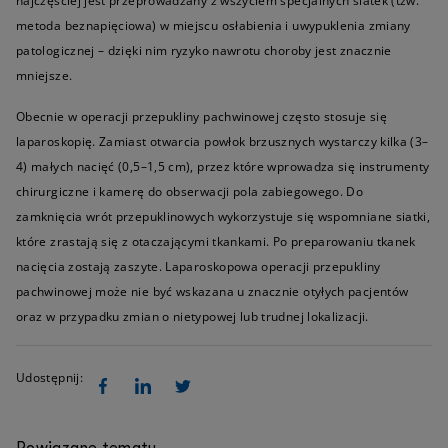
najczęściej jest przeprowadzany z wszyciem specjalnych siatek (tzw.
metoda beznapięciowa) w miejscu osłabienia i uwypuklenia zmiany
patologicznej – dzięki nim ryzyko nawrotu choroby jest znacznie
mniejsze.
Obecnie w operacji przepukliny pachwinowej często stosuje się
laparoskopię. Zamiast otwarcia powłok brzusznych wystarczy kilka (3–
4) małych nacięć (0,5–1,5 cm), przez które wprowadza się instrumenty
chirurgiczne i kamerę do obserwacji pola zabiegowego. Do
zamknięcia wrót przepuklinowych wykorzystuje się wspomniane siatki,
które zrastają się z otaczającymi tkankami. Po preparowaniu tkanek
nacięcia zostają zaszyte. Laparoskopowa operacji przepukliny
pachwinowej może nie być wskazana u znacznie otyłych pacjentów
oraz w przypadku zmian o nietypowej lub trudnej lokalizacji.
Udostępnij:
Powiązane tematy