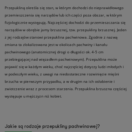
Przepukliną określa się stan, w którym dochodzi do nieprawidłowego
przemieszczenia się narządów lub ich części poza obszar, w którym
fizjologicznie występują. Najczęściej dochodzi do przemieszczania się
narządów w obrębie jamy brzusznej, tzw. przepukliny brzusznej. Jeden
z jej rodzajów stanowi przepuklina pachwinowa. Zgodnie z nazwą
zmiana ta zlokalizowana jest w okolicach pachwiny i kanału
pachwinowego (anatomicznej drogi o długości ok. 4-5 cm
przebiegającej nad więzadłem pachwinowym). Przepuklina może
pojawić się w każdym wieku, choć najczęściej dotyczy ludzi młodych i
w podeszłym wieku, z uwagi na niedostateczne rozwinięcie mięśni
brzucha w pierwszym przypadku, a w drugim na ich osłabienie i
zwiotczenie wraz z procesem starzenia. Przepuklina brzuszna częściej
występuje u mężczyzn niż kobiet.
Jakie są rodzaje przepukliny pachwinowej?