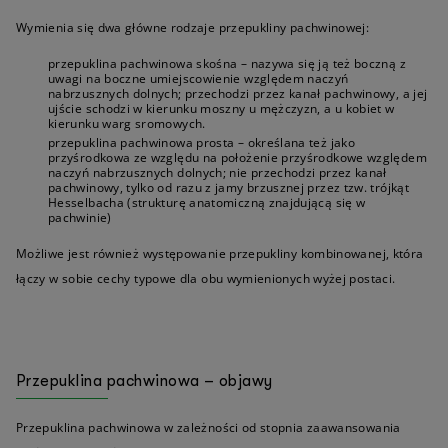
Wymienia się dwa główne rodzaje przepukliny pachwinowej:
przepuklina pachwinowa skośna – nazywa się ją też boczną z
uwagi na boczne umiejscowienie względem naczyń
nabrzusznych dolnych; przechodzi przez kanał pachwinowy, a jej
ujście schodzi w kierunku moszny u mężczyzn, a u kobiet w
kierunku warg sromowych.
przepuklina pachwinowa prosta – określana też jako
przyśrodkowa ze względu na położenie przyśrodkowe względem
naczyń nabrzusznych dolnych; nie przechodzi przez kanał
pachwinowy, tylko od razu z jamy brzusznej przez tzw. trójkąt
Hesselbacha (strukturę anatomiczną znajdującą się w
pachwinie)
Możliwe jest również występowanie przepukliny kombinowanej, która
łączy w sobie cechy typowe dla obu wymienionych wyżej postaci.
Przepuklina pachwinowa – objawy
Przepuklina pachwinowa w zależności od stopnia zaawansowania