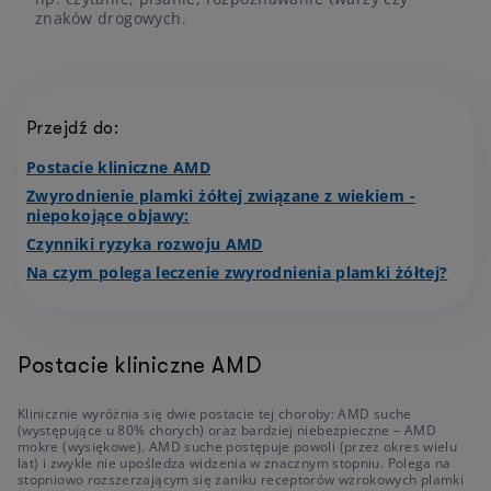
znaków drogowych.
Przejdź do:
Postacie kliniczne AMD
Zwyrodnienie plamki żółtej związane z wiekiem -
niepokojące objawy:
Czynniki ryzyka rozwoju AMD
Na czym polega leczenie zwyrodnienia plamki żółtej?
Postacie kliniczne AMD
Klinicznie wyróżnia się dwie postacie tej choroby: AMD suche
(występujące u 80% chorych) oraz bardziej niebezpieczne – AMD
mokre (wysiękowe). AMD suche postępuje powoli (przez okres wielu
lat) i zwykle nie upośledza widzenia w znacznym stopniu. Polega na
stopniowo rozszerzającym się zaniku receptorów wzrokowych plamki