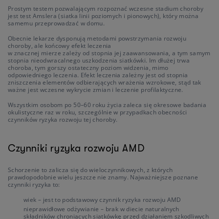
Prostym testem pozwalającym rozpoznać wczesne stadium choroby
jest test Amslera (siatka linii poziomych i pionowych), który można
samemu przeprowadzać w domu.
Obecnie lekarze dysponują metodami powstrzymania rozwoju
choroby, ale końcowy efekt leczenia
w znacznej mierze zależy od stopnia jej zaawansowania, a tym samym
stopnia nieodwracalnego uszkodzenia siatkówki. Im dłużej trwa
choroba, tym gorszy ostateczny poziom widzenia, mimo
odpowiedniego leczenia. Efekt leczenia zależny jest od stopnia
zniszczenia elementów odbierających wrażenia wzrokowe, stąd tak
ważne jest wczesne wykrycie zmian i leczenie profilaktyczne.
Wszystkim osobom po 50–60 roku życia zaleca się okresowe badania
okulistyczne raz w roku, szczególnie w przypadkach obecności
czynników ryzyka rozwoju tej choroby.
Czynniki ryzyka rozwoju AMD
Schorzenie to zalicza się do wieloczynnikowych, z których
prawdopodobnie wielu jeszcze nie znamy. Najważniejsze poznane
czynniki ryzyka to:
wiek – jest to podstawowy czynnik ryzyka rozwoju AMD
nieprawidłowe odżywianie – brak w diecie naturalnych
składników chroniących siatkówkę przed działaniem szkodliwych