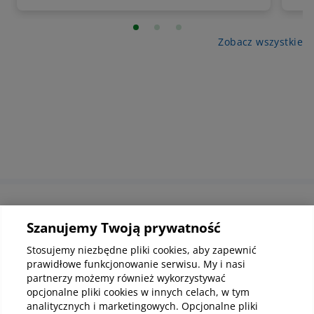
wspó
wpłynąć na poczucie bezpieczeństwa i
dia
komfort leczenia. Jak postępować z osobą
z wi
niewidomą i słabowidzącą? Jak powinna
Zobacz wszystkie
Hor
przebiegać komunikacja i profesjonalna
jedn
obsługa takiego pacjenta? Wyjaśniamy.
prz
pow
Informacje korporacyjne
Szanujemy Twoją prywatność
Stosujemy niezbędne pliki cookies, aby zapewnić
prawidłowe funkcjonowanie serwisu. My i nasi
Kup abonamenty online
partnerzy możemy również wykorzystywać
opcjonalne pliki cookies w innych celach, w tym
analitycznych i marketingowych. Opcjonalne pliki
Kup online