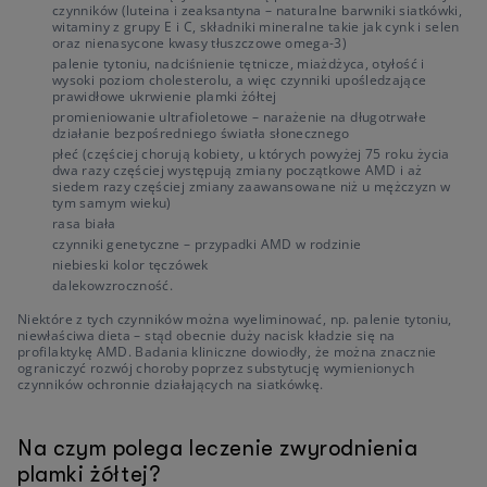
czynników (luteina i zeaksantyna – naturalne barwniki siatkówki,
witaminy z grupy E i C, składniki mineralne takie jak cynk i selen
oraz nienasycone kwasy tłuszczowe omega-3)
palenie tytoniu, nadciśnienie tętnicze, miażdżyca, otyłość i
wysoki poziom cholesterolu, a więc czynniki upośledzające
prawidłowe ukrwienie plamki żółtej
promieniowanie ultrafioletowe – narażenie na długotrwałe
działanie bezpośredniego światła słonecznego
płeć (częściej chorują kobiety, u których powyżej 75 roku życia
dwa razy częściej występują zmiany początkowe AMD i aż
siedem razy częściej zmiany zaawansowane niż u mężczyzn w
tym samym wieku)
rasa biała
czynniki genetyczne – przypadki AMD w rodzinie
niebieski kolor tęczówek
dalekowzroczność.
Niektóre z tych czynników można wyeliminować, np. palenie tytoniu,
niewłaściwa dieta – stąd obecnie duży nacisk kładzie się na
profilaktykę AMD. Badania kliniczne dowiodły, że można znacznie
ograniczyć rozwój choroby poprzez substytucję wymienionych
czynników ochronnie działających na siatkówkę.
Na czym polega leczenie zwyrodnienia
plamki żółtej?