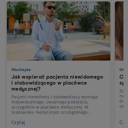
Okulistyka
Okul
Jak wspierać pacjenta niewidomego
Czy
i słabowidzącego w placówce
spo
medycznej?
Zesp
neu
Pacjent niewidomy i słabowidzący wymaga
do 
indywidualnego, uważnego podejścia,
oka 
szczególnie w placówce medycznej. W
opad
środowisku medycznym szczególnego
brak
znaczenia nabierają komunikacja, uważność
twar
Czytaj
Czy
oraz szacunek dla autonomii pacjenta.
zwi
Odpowiednie zachowanie personelu może