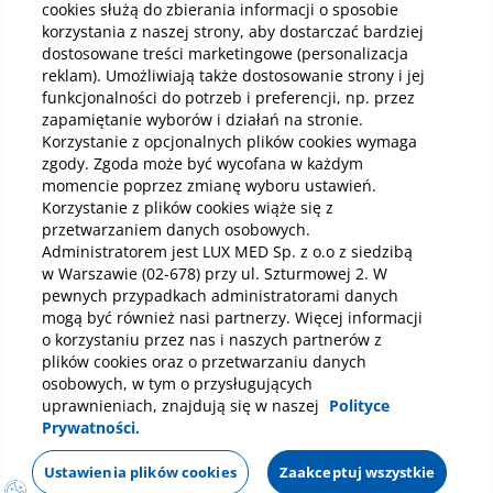
cookies służą do zbierania informacji o sposobie
korzystania z naszej strony, aby dostarczać bardziej
dostosowane treści marketingowe (personalizacja
reklam). Umożliwiają także dostosowanie strony i jej
Pobierz aplikację mobilną
funkcjonalności do potrzeb i preferencji, np. przez
zapamiętanie wyborów i działań na stronie.
Korzystanie z opcjonalnych plików cookies wymaga
zgody. Zgoda może być wycofana w każdym
momencie poprzez zmianę wyboru ustawień.
Korzystanie z plików cookies wiąże się z
przetwarzaniem danych osobowych.
Administratorem jest LUX MED Sp. z o.o z siedzibą
w Warszawie (02-678) przy ul. Szturmowej 2. W
pewnych przypadkach administratorami danych
mogą być również nasi partnerzy. Więcej informacji
o korzystaniu przez nas i naszych partnerów z
plików cookies oraz o przetwarzaniu danych
Wybierz placówkę lub szpital
osobowych, w tym o przysługujących
uprawnieniach, znajdują się w naszej
Polityce
Prywatności.
Polityka prywatności
Notka prawna
Dane osobowe
Zadzwoń (22) 434 00 20
Mapa strony
Oświadczenie o dostępności
Regulamin
Ustawienia plików cookies
Zaakceptuj wszystkie
Poniedziałek - piątek 8:00 - 19:00