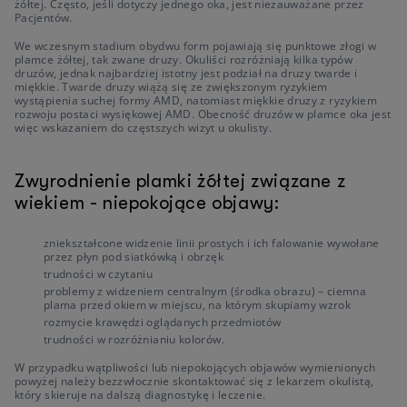
żółtej. Często, jeśli dotyczy jednego oka, jest niezauważane przez
Pacjentów.
We wczesnym stadium obydwu form pojawiają się punktowe złogi w
plamce żółtej, tak zwane druzy. Okuliści rozróżniają kilka typów
druzów, jednak najbardziej istotny jest podział na druzy twarde i
miękkie. Twarde druzy wiążą się ze zwiększonym ryzykiem
wystąpienia suchej formy AMD, natomiast miękkie druzy z ryzykiem
rozwoju postaci wysiękowej AMD. Obecność druzów w plamce oka jest
więc wskazaniem do częstszych wizyt u okulisty.
Zwyrodnienie plamki żółtej związane z
wiekiem - niepokojące objawy:
zniekształcone widzenie linii prostych i ich falowanie wywołane
przez płyn pod siatkówką i obrzęk
trudności w czytaniu
problemy z widzeniem centralnym (środka obrazu) – ciemna
plama przed okiem w miejscu, na którym skupiamy wzrok
rozmycie krawędzi oglądanych przedmiotów
trudności w rozróżnianiu kolorów.
W przypadku wątpliwości lub niepokojących objawów wymienionych
powyżej należy bezzwłocznie skontaktować się z lekarzem okulistą,
który skieruje na dalszą diagnostykę i leczenie.