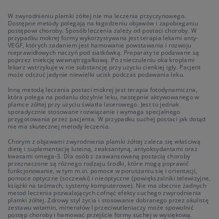
W zwyrodnieniu plamki żółtej nie ma leczenia przyczynowego.
Dostępne metody polegają na łagodzeniu objawów i zapobieganiu
postępowi choroby. Sposób leczenia zależy od postaci choroby. W
przypadku mokrej formy wykorzystywana jest terapia lekami anty-
VEGF, których zadaniem jest hamowanie powstawania i rozwoju
nieprawidłowych naczyń pod siatkówką. Preparaty te podawane są
poprzez iniekcję wewnątrzgałkową. Po znieczuleniu oka kroplami
lekarz wstrzykuje w nie substancję przy użyciu cienkiej igły. Pacjent
może odczuć jedynie niewielki ucisk podczas podawania leku.
Inną metodą leczenia postaci mokrej jest terapia fotodynamiczna,
która polega na podaniu dożylnie leku, następnie aktywowanego w
plamce żółtej przy użyciu światła laserowego. Jest to jednak
sporadycznie stosowane rozwiązanie i wymaga specjalnego
przygotowania przez pacjenta. W przypadku suchej postaci jak dotąd
nie ma skutecznej metody leczenia.
Chorym z objawami zwyrodnienia plamki żółtej zaleca się właściwą
dietę i suplementację luteiną, zeaksantyną, antyoksydantami oraz
kwasami omega-3. Dla osób z zaawansowaną postacią choroby
przeznaczone są różnego rodzaju środki, które mogą poprawić
funkcjonowanie, w tym m.in. pomoce w poruszaniu się i orientacji,
pomoce optyczne (soczewki) i nieoptyczne (powiększalniki telewizyjne,
książki na taśmach, systemy komputerowe). Nie ma obecnie żadnych
metod leczenia pozwalających cofnąć efekty suchego zwyrodnienia
plamki żółtej. Zdrowy styl życia i stosowanie dobranego przez okulistę
zestawu witamin, minerałów I przeciwutleniaczy może spowolnić
postęp choroby i hamować przejście formy suchej w wysiękową.