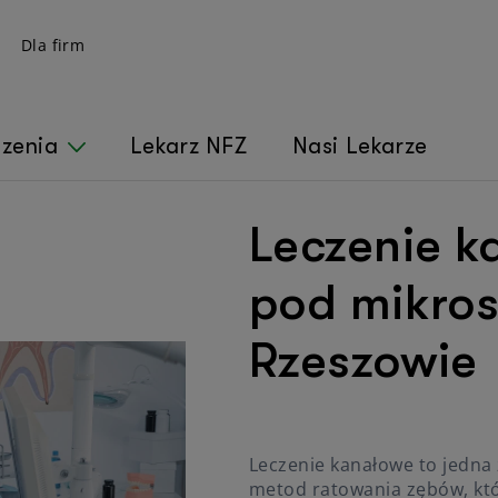
Dla firm
czenia
Lekarz NFZ
Nasi Lekarze
Leczenie 
pod mikro
Rzeszowie
Leczenie kanałowe to jedna 
metod ratowania zębów, któ