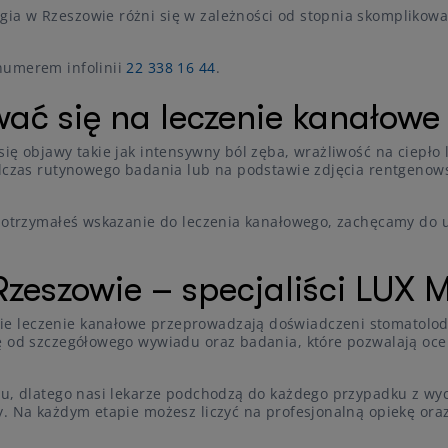
ia w Rzeszowie różni się w zależności od stopnia skomplikowa
numerem infolinii
22 338 16 44
.
ać się na leczenie kanałowe
ię objawy takie jak intensywny ból zęba, wrażliwość na ciepło 
Podczas rutynowego badania lub na podstawie zdjęcia rentgeno
b otrzymałeś wskazanie do leczenia kanałowego, zachęcamy do u
Rzeszowie – specjaliści LUX
leczenie kanałowe przeprowadzają doświadczeni stomatolodzy,
ę od szczegółowego wywiadu oraz badania, które pozwalają oceni
u, dlatego nasi lekarze podchodzą do każdego przypadku z wycz
y. Na każdym etapie możesz liczyć na profesjonalną opiekę ora