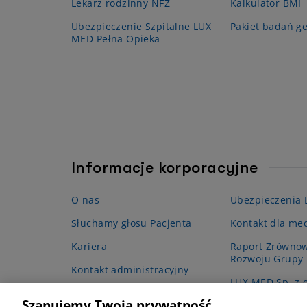
Lekarz rodzinny NFZ
Kalkulator BMI
Ubezpieczenie Szpitalne LUX
Pakiet badań g
MED Pełna Opieka
Informacje korporacyjne
O nas
Ubezpieczenia
Słuchamy głosu Pacjenta
Kontakt dla me
Kariera
Raport Zrówno
Rozwoju Grupy
Kontakt administracyjny
LUX MED Sp. z o
Projekt grantow
Szanujemy Twoją prywatność
podstawowej op