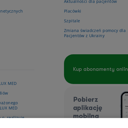
Aktualności dla pacjentów
enetycznych
Placówki
Szpitale
Zmiana świadczeń pomocy dla
Pacjentów z Ukrainy
Kup abonamenty onli
 LUX MED
diów
Pobierz
ważonego
aplikację
 LUX MED
mobilną
.o. realizuje
y pn. „Wsparcie
ieki zdrowotnej