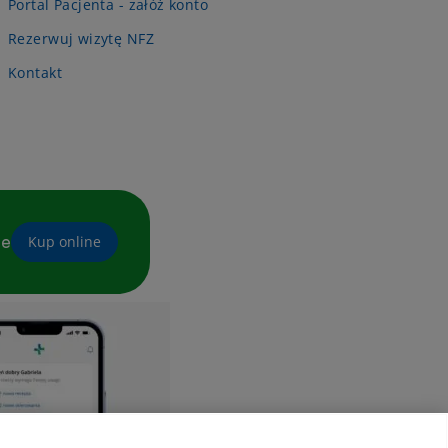
Portal Pacjenta - załóż konto
Rezerwuj wizytę NFZ
Kontakt
ne
Kup online