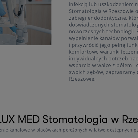
infekcją lub uszkodzeniem 
Stomatologia w Rzeszowie o
zabiegi endodontyczne, któ
doświadczonych stomatolo
nowoczesnych technologii. P
wypełnienie kanałów pozwa
i przywrócić jego pełną fu
komfortowe warunki leczen
indywidualnych potrzeb pacj
wsparcia w walce z bólem i
swoich zębów, zapraszamy d
Rzeszowie.
LUX MED Stomatologia w Rzes
enie kanałowe w placówkach położonych w łatwo dostępnych p