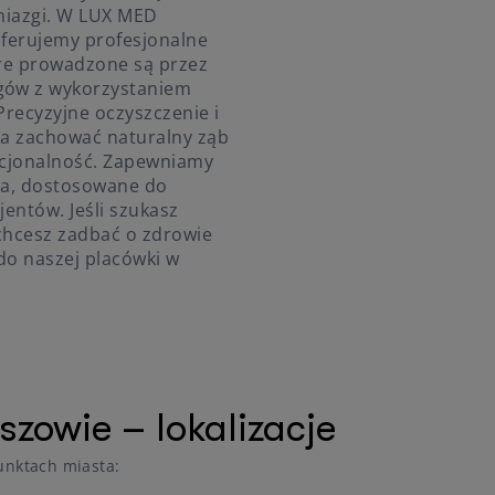
miazgi. W LUX MED
ferujemy profesjonalne
re prowadzone są przez
gów z wykorzystaniem
recyzyjne oczyszczenie i
la zachować naturalny ząb
nkcjonalność. Zapewniamy
ia, dostosowane do
entów. Jeśli szukasz
 chcesz zadbać o zdrowie
o naszej placówki w
zowie – lokalizacje
unktach miasta: