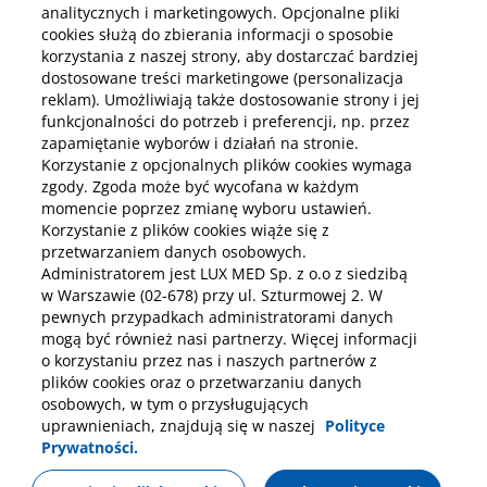
analitycznych i marketingowych. Opcjonalne pliki
cookies służą do zbierania informacji o sposobie
korzystania z naszej strony, aby dostarczać bardziej
Pobierz aplikację mobilną
dostosowane treści marketingowe (personalizacja
reklam). Umożliwiają także dostosowanie strony i jej
funkcjonalności do potrzeb i preferencji, np. przez
zapamiętanie wyborów i działań na stronie.
Korzystanie z opcjonalnych plików cookies wymaga
zgody. Zgoda może być wycofana w każdym
momencie poprzez zmianę wyboru ustawień.
Korzystanie z plików cookies wiąże się z
przetwarzaniem danych osobowych.
Administratorem jest LUX MED Sp. z o.o z siedzibą
w Warszawie (02-678) przy ul. Szturmowej 2. W
pewnych przypadkach administratorami danych
mogą być również nasi partnerzy. Więcej informacji
o korzystaniu przez nas i naszych partnerów z
plików cookies oraz o przetwarzaniu danych
osobowych, w tym o przysługujących
uprawnieniach, znajdują się w naszej
Polityce
Prywatności.
Polityka prywatności
Notka prawna
Dane osobowe
Umów wizytę