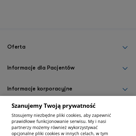
prz
lecz
Oferta
Informacje dla Pacjentów
Informacje korporacyjne
Szanujemy Twoją prywatność
Kup abonamenty online
Stosujemy niezbędne pliki cookies, aby zapewnić
prawidłowe funkcjonowanie serwisu. My i nasi
partnerzy możemy również wykorzystywać
Kup online
opcjonalne pliki cookies w innych celach, w tym