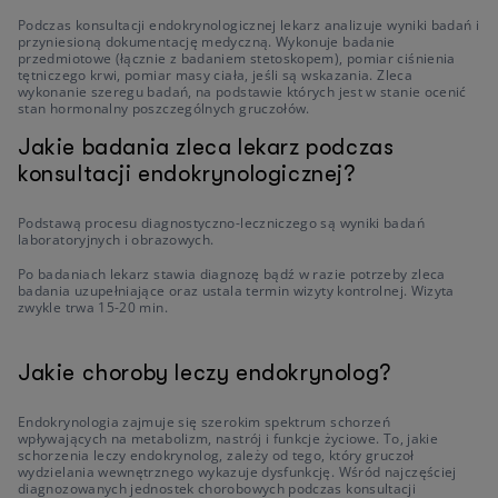
Podczas konsultacji endokrynologicznej lekarz analizuje wyniki badań i
przyniesioną dokumentację medyczną. Wykonuje badanie
przedmiotowe (łącznie z badaniem stetoskopem), pomiar ciśnienia
tętniczego krwi, pomiar masy ciała, jeśli są wskazania. Zleca
wykonanie szeregu badań, na podstawie których jest w stanie ocenić
stan hormonalny poszczególnych gruczołów.
Jakie badania zleca lekarz podczas
konsultacji endokrynologicznej?
Podstawą procesu diagnostyczno-leczniczego są wyniki badań
laboratoryjnych i obrazowych.
Po badaniach lekarz stawia diagnozę bądź w razie potrzeby zleca
badania uzupełniające oraz ustala termin wizyty kontrolnej. Wizyta
zwykle trwa 15-20 min.
Jakie choroby leczy endokrynolog?
Endokrynologia zajmuje się szerokim spektrum schorzeń
wpływających na metabolizm, nastrój i funkcje życiowe. To, jakie
schorzenia leczy endokrynolog, zależy od tego, który gruczoł
wydzielania wewnętrznego wykazuje dysfunkcję. Wśród najczęściej
diagnozowanych jednostek chorobowych podczas konsultacji