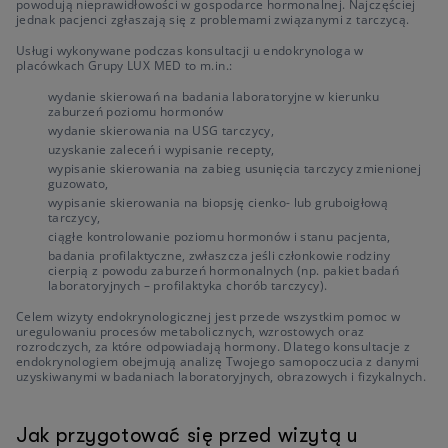
powodują nieprawidłowości w gospodarce hormonalnej. Najczęściej
jednak pacjenci zgłaszają się z problemami związanymi z tarczycą.
Usługi wykonywane podczas konsultacji u endokrynologa w
placówkach Grupy LUX MED to m.in.:
wydanie skierowań na badania laboratoryjne w kierunku
zaburzeń poziomu hormonów
wydanie skierowania na USG tarczycy,
uzyskanie zaleceń i wypisanie recepty,
wypisanie skierowania na zabieg usunięcia tarczycy zmienionej
guzowato,
wypisanie skierowania na biopsję cienko- lub gruboigłową
tarczycy,
ciągłe kontrolowanie poziomu hormonów i stanu pacjenta,
badania profilaktyczne, zwłaszcza jeśli członkowie rodziny
cierpią z powodu zaburzeń hormonalnych (np. pakiet badań
laboratoryjnych – profilaktyka chorób tarczycy).
Celem wizyty endokrynologicznej jest przede wszystkim pomoc w
uregulowaniu procesów metabolicznych, wzrostowych oraz
rozrodczych, za które odpowiadają hormony. Dlatego konsultacje z
endokrynologiem obejmują analizę Twojego samopoczucia z danymi
uzyskiwanymi w badaniach laboratoryjnych, obrazowych i fizykalnych.
Jak przygotować się przed wizytą u