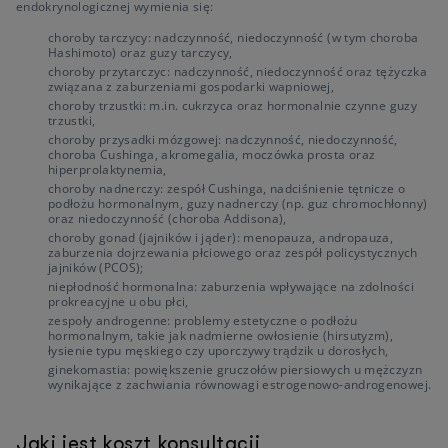
endokrynologicznej wymienia się:
choroby tarczycy: nadczynność, niedoczynność (w tym choroba
Hashimoto) oraz guzy tarczycy,
choroby przytarczyc: nadczynność, niedoczynność oraz tężyczka
związana z zaburzeniami gospodarki wapniowej,
choroby trzustki: m.in. cukrzyca oraz hormonalnie czynne guzy
trzustki,
choroby przysadki mózgowej: nadczynność, niedoczynność,
choroba Cushinga, akromegalia, moczówka prosta oraz
hiperprolaktynemia,
choroby nadnerczy: zespół Cushinga, nadciśnienie tętnicze o
podłożu hormonalnym, guzy nadnerczy (np. guz chromochłonny)
oraz niedoczynność (choroba Addisona),
choroby gonad (jajników i jąder): menopauza, andropauza,
zaburzenia dojrzewania płciowego oraz zespół policystycznych
jajników (PCOS);
niepłodność hormonalna: zaburzenia wpływające na zdolności
prokreacyjne u obu płci,
zespoły androgenne: problemy estetyczne o podłożu
hormonalnym, takie jak nadmierne owłosienie (hirsutyzm),
łysienie typu męskiego czy uporczywy trądzik u dorosłych,
ginekomastia: powiększenie gruczołów piersiowych u mężczyzn
wynikające z zachwiania równowagi estrogenowo-androgenowej.
Jaki jest koszt konsultacji