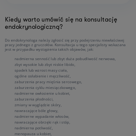
Kiedy warto umówić się na konsultację
endokrynologiczną?
Do endokrynologa należy zgłosić się przy podejrzeniu niewłaściwej
pracy jednego z gruczołów. Konsultacja u tego specjalisty wskazana
jest w przypadku wystąpienia takich objawów, jak:
nadmierna senność lub zbyt duża pobudliwość nerwowa,
zbyt wysokie lub zbyt niskie libido,
spadek lub wzrost masy ciała,
ogólne osłabienie i męczliwość,
zaburzenia pracy mięśnia sercowego,
zaburzenia cyklu miesiączkowego,
nadmierne owłosienie u kobiet,
zaburzenia płodności,
zmiany w wyglądzie skóry,
nawracające bóle głowy,
nadmierne wypadanie włosów,
nawracające obrzęki rąk i stóp,
nadmierna potliwość,
menopauza u kobiet,