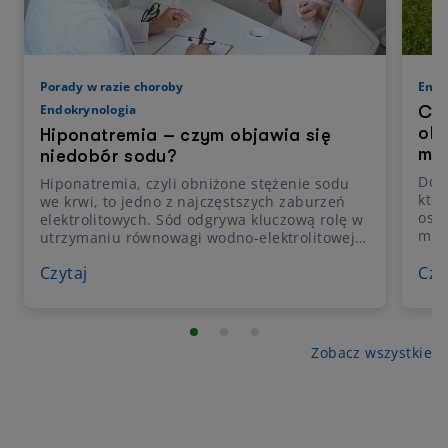
Porady w razie choroby
Endo
Endokrynologia
Czy
okr
Hiponatremia – czym objawia się
met
niedobór sodu?
Dojr
Hiponatremia, czyli obniżone stężenie sodu
któr
we krwi, to jedno z najczęstszych zaburzeń
osią
elektrolitowych. Sód odgrywa kluczową rolę w
mom
utrzymaniu równowagi wodno-elektrolitowej
młod
organizmu, prawidłowej pracy mięśni oraz
Czytaj
kon
Czy
funkcjonowaniu układu nerwowego. Niedobór
odg
tego jonu może prowadzić do poważnych
nar
objawów neurologicznych, zwłaszcza gdy jego
doj
stężenie spada gwałtownie. Sprawdź czym
Ist
jest hiponatremia, jakie są jej objawy,
Zobacz wszystkie
wie
przyczyny, sposoby leczenia oraz kiedy
pokw
konieczna jest hospitalizacja.
świ
opó
tyc