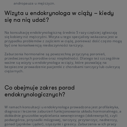
andropauza u mężczyzn.
Wizyta u endokrynologa w ciąży – kiedy
się na nią udać?
Na konsultację endokrynologiczną średnio 5 razy częściej zgłaszają
się kobiety niż mężczyźni. Wizyta u tego specjalisty wskazana jest w
przypadku problemów z zajściem w ciążę, ponieważ dość często mogą
być one konsekwencją niedoczynności tarczycy.
Zaburzenia hormonalne są powszechną przyczyną poronień,
przedwczesnych porodów oraz niepłodności. Dlatego też szczególnie
ważne są wizyty u endokrynologa w ciąży, które pozwalają na
bezpieczne prowadzenie pacjentki z chorobami tarczycy lub cukrzycą
ciężarnych.
Co obejmuje zakres porad
endokrynologicznych?
W ramach konsultacji u endokrynologa prowadzona jest profilaktyka,
diagnoza i leczenie zaburzeń funkcjonowania układu hormonalnego, a
dokładnie gruczołów wydzielania wewnętrznego (dokrewnych), czyli
podwzgórza, przysadki mózgowej, tarczycy, przytarczyc, nadnerczy,
gonad (jajników i jąder), szyszynki i grasicy. Zaburzenia w ich pracy