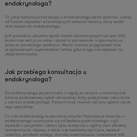
endokrynologa?
To, jakie badania przed wizytą u endokrynologa warto wykonać, zależy
od Twoich objawów i wcześniejszych wskazań lekarza, który wydał
skierowanie do endokrynologa.
Jeśli posiadasz aktualne wyniki badań laboratoryjnych lub opis USG,
koniecznie weź je ze sobą – ułatwi to postawienie rozpoznania już
podczas pierwszego spotkania. Warto również przygotować listę
przyjmowanych suplementów i leków, gdyż mogą one wpływać na
układ hormonalny.
Jak przebiega konsultacja u
endokrynologa?
Do endokrynologa pacjent trafia z reguły po wizycie u internisty lub
lekarza podstawowej opieki zdrowotnej, który podejrzewa zaburzenia
z zakresu endokrynologii. Pacjent może również od razu zgłosić się do
tego specjalisty.
Co robi endokrynolog na pierwszej wizycie? Konsultacja lekarska u
endokrynologa rozpoczyna się od badania podmiotowego, czyli
wywiadu z pacjentem. Lekarz pyta zazwyczaj o ogólny stan zdrowia,
samopoczucie, objawy, a także o prowadzony styl życia, wywiad
rodzinny, przebyte zabiegi, choroby towarzyszące i stosowane leki.