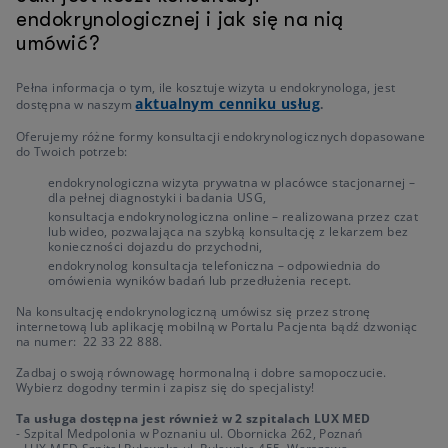
endokrynologicznej i jak się na nią
umówić?
Pełna informacja o tym, ile kosztuje wizyta u endokrynologa, jest
aktualnym cenniku usług
dostępna w naszym
.
Oferujemy różne formy konsultacji endokrynologicznych dopasowane
do Twoich potrzeb:
endokrynologiczna wizyta prywatna w placówce stacjonarnej –
dla pełnej diagnostyki i badania USG,
konsultacja endokrynologiczna online – realizowana przez czat
lub wideo, pozwalająca na szybką konsultację z lekarzem bez
konieczności dojazdu do przychodni,
endokrynolog konsultacja telefoniczna – odpowiednia do
omówienia wyników badań lub przedłużenia recept.
Na konsultację endokrynologiczną umówisz się przez stronę
internetową lub aplikację mobilną w Portalu Pacjenta bądź dzwoniąc
na numer: 22 33 22 888.
Zadbaj o swoją równowagę hormonalną i dobre samopoczucie.
Wybierz dogodny termin i zapisz się do specjalisty!
Ta usługa dostępna jest również w 2 szpitalach LUX MED
- Szpital Medpolonia w Poznaniu ul. Obornicka 262, Poznań