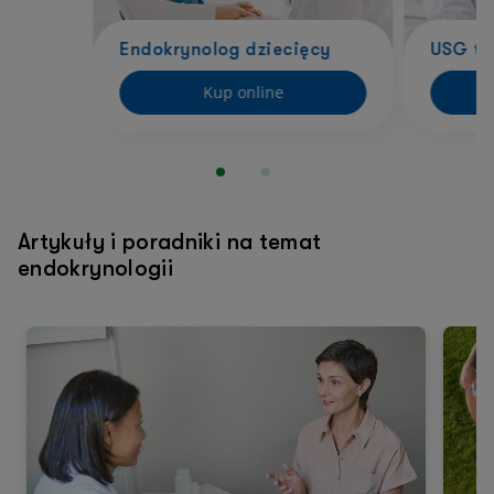
Endokrynolog dziecięcy
USG ta
Kup online
Artykuły i poradniki na temat
endokrynologii