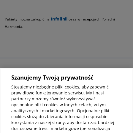
Infolinii
Pakiety można zakupić na
oraz w recepcjach Poradni
Harmonia.
Informacje korporacyjne
Szanujemy Twoją prywatność
Stosujemy niezbędne pliki cookies, aby zapewnić
prawidłowe funkcjonowanie serwisu. My i nasi
Kup abonamenty online
partnerzy możemy również wykorzystywać
opcjonalne pliki cookies w innych celach, w tym
analitycznych i marketingowych. Opcjonalne pliki
Kup online
cookies służą do zbierania informacji o sposobie
korzystania z naszej strony, aby dostarczać bardziej
dostosowane treści marketingowe (personalizacja