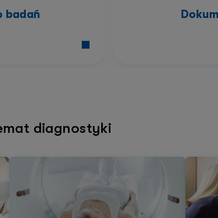
o badań
Dokum
temat diagnostyki