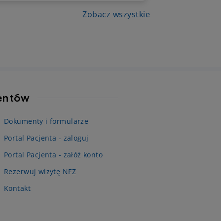
 ostatecznym wyborem warto
ć dokładne porównanie pakietów
Zobacz wszystkie
nych i sprawdzić, który z nich
cznie odpowiada potrzebom. W tym
le analizujemy, czym różnią się
ty od podstawowych po najbardziej
dowane i kiedy wyższy wariant
kazać się bardziej opłacalny.
jentów
Dokumenty i formularze
Portal Pacjenta - zaloguj
Portal Pacjenta - załóż konto
Rezerwuj wizytę NFZ
Kontakt