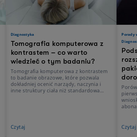
Diagnostyka
Porady 
Diagnos
Tomografia komputerowa z
Pod
kontrastem – co warto
rozs
wiedzieć o tym badaniu?
paki
Tomografia komputerowa z kontrastem
doro
to badanie obrazowe, które pozwala
dokładniej ocenić narządy, naczynia i
Porów
inne struktury ciała niż standardowa
pierw
tomografia. Przed jego wykonaniem
wniosk
trzeba zadbać o odpowiednie
abona
przygotowanie, ponieważ podanie
jednak
środka kontrastującego wymaga oceny
specja
.
czynności nerek i przestrzegania zaleceń
diagno
Czytaj
Czytaj
przed oraz po badaniu. Tego i wiele
wizyt 
więcej dowiesz się z tego artykułu.