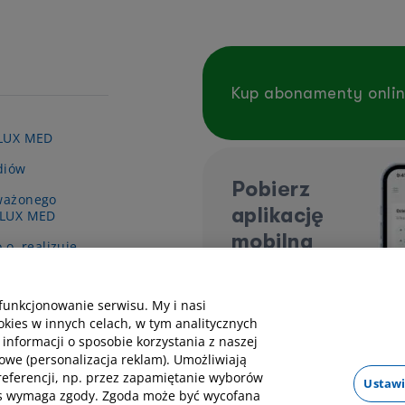
Kup abonamenty onli
 LUX MED
diów
Pobierz
ważonego
aplikację
 LUX MED
mobilną
.o. realizuje
y pn. „Wsparcie
ieki zdrowotnej
funkcjonowanie serwisu. My i nasi
kies w innych celach, w tym analitycznych
 informacji o sposobie korzystania z naszej
owe (personalizacja reklam). Umożliwiają
preferencji, np. przez zapamiętanie wyborów
Ustawi
kies wymaga zgody. Zgoda może być wycofana