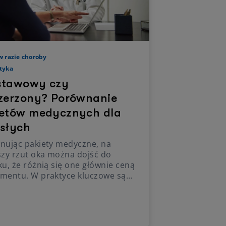
w razie choroby
tyka
stawowy czy
zerzony? Porównanie
etów medycznych dla
słych
nując pakiety medyczne, na
szy rzut oka można dojść do
u, że różnią się one głównie ceną
mentu. W praktyce kluczowe są
 trzy elementy: liczba dostępnych
listów, zakres badań
stycznych oraz sposób rozliczania
– z dopłatami lub bez. Dlatego