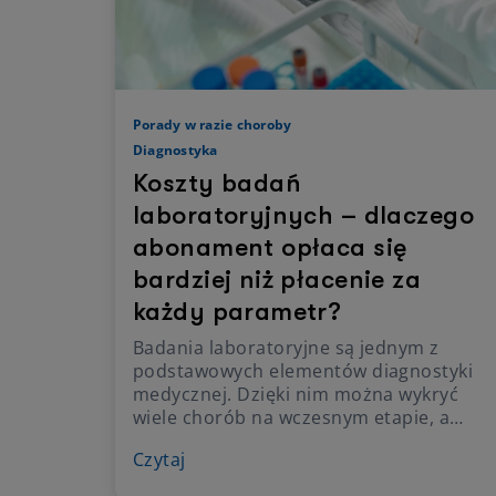
Porady w razie choroby
Diagnostyka
Koszty badań
laboratoryjnych – dlaczego
abonament opłaca się
bardziej niż płacenie za
każdy parametr?
Badania laboratoryjne są jednym z
podstawowych elementów diagnostyki
medycznej. Dzięki nim można wykryć
wiele chorób na wczesnym etapie, a
także monitorować skuteczność leczenia
Czytaj
W praktyce jednak wiele osób wykonuje
je rzadziej, niż zalecają lekarze, głównie