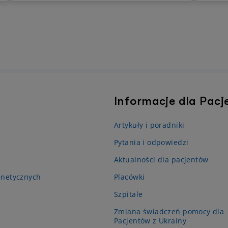
przed
zrobi
medycz
fakty
artyku
pakie
rozbu
może o
Informacje dla Pac
Artykuły i poradniki
Pytania i odpowiedzi
Aktualności dla pacjentów
enetycznych
Placówki
Szpitale
Zmiana świadczeń pomocy dla
Pacjentów z Ukrainy