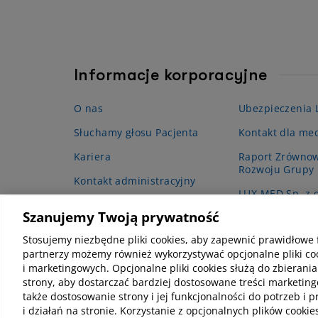
Informacje korporacyjne
O nas
Ubezpieczenia
Słuchamy głosu Pacjenta
Kontakt dla me
Kariera
Raport Zrówno
Rozwoju Grupy
Kontakt administracyjny
LUX MED Sp. z o
Projekt grantow
Szanujemy Twoją prywatność
podstawowej op
(POZ)”
Stosujemy niezbędne pliki cookies, aby zapewnić prawidłowe 
partnerzy możemy również wykorzystywać opcjonalne pliki coo
i marketingowych. Opcjonalne pliki cookies służą do zbierania
strony, aby dostarczać bardziej dostosowane treści marketing
także dostosowanie strony i jej funkcjonalności do potrzeb i 
i działań na stronie. Korzystanie z opcjonalnych plików coo