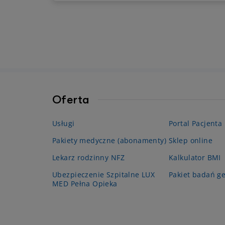
ze względu na koszty. Chociaż cena
pojedynczego badania laboratoryjnego
nie wydaje się wysoka, już kompleksowa
diagnostyka może być kosztowna. To
właśnie z tego powodu wielu pacjentów
decyduje się na zakup pakietów
medycznych, które obejmują również
badania laboratoryjne.
Oferta
Usługi
Portal Pacjenta
Pakiety medyczne (abonamenty)
Sklep online
Lekarz rodzinny NFZ
Kalkulator BMI
Ubezpieczenie Szpitalne LUX
Pakiet badań g
MED Pełna Opieka