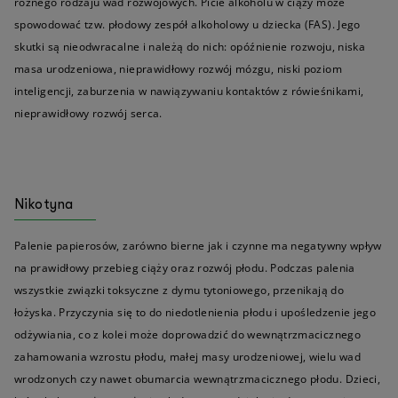
różnego rodzaju wad rozwojowych. Picie alkoholu w ciąży może
spowodować tzw. płodowy zespół alkoholowy u dziecka (FAS). Jego
skutki są nieodwracalne i należą do nich: opóźnienie rozwoju, niska
masa urodzeniowa, nieprawidłowy rozwój mózgu, niski poziom
inteligencji, zaburzenia w nawiązywaniu kontaktów z rówieśnikami,
nieprawidłowy rozwój serca.
Nikotyna
Palenie papierosów, zarówno bierne jak i czynne ma negatywny wpływ
na prawidłowy przebieg ciąży oraz rozwój płodu. Podczas palenia
wszystkie związki toksyczne z dymu tytoniowego, przenikają do
łożyska. Przyczynia się to do niedotlenienia płodu i upośledzenie jego
odżywiania, co z kolei może doprowadzić do wewnątrzmacicznego
zahamowania wzrostu płodu, małej masy urodzeniowej, wielu wad
wrodzonych czy nawet obumarcia wewnątrzmacicznego płodu. Dzieci,