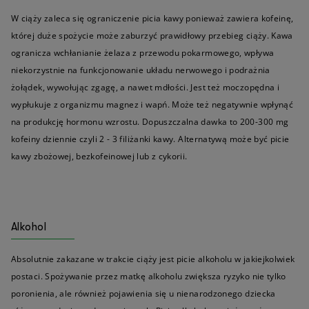
W ciąży zaleca się ograniczenie picia kawy ponieważ zawiera kofeinę,
której duże spożycie może zaburzyć prawidłowy przebieg ciąży. Kawa
ogranicza wchłanianie żelaza z przewodu pokarmowego, wpływa
niekorzystnie na funkcjonowanie układu nerwowego i podrażnia
żołądek, wywołując zgagę, a nawet mdłości. Jest też moczopędna i
wypłukuje z organizmu magnez i wapń. Może też negatywnie wpłynąć
na produkcję hormonu wzrostu. Dopuszczalna dawka to 200-300 mg
kofeiny dziennie czyli 2 - 3 filiżanki kawy. Alternatywą może być picie
kawy zbożowej, bezkofeinowej lub z cykorii.
Alkohol
Absolutnie zakazane w trakcie ciąży jest picie alkoholu w jakiejkolwiek
postaci. Spożywanie przez matkę alkoholu zwiększa ryzyko nie tylko
poronienia, ale również pojawienia się u nienarodzonego dziecka