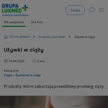
Zaloguj
Dla pacjentów
Dla firm
Strona główna
Artykuły i poradniki
Używki w ciąży
Używki w ciąży
16.04.2023
3 min
Kategorie:
Ciąża
|
Żywienie w ciąży
Produkty, które zaburzają prawidłowy przebieg ciąży