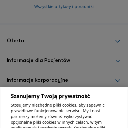
procedury z zakresu dermatologii estetycznej?
Wszystkie artykuły i poradniki
O tym w artykule.
Oferta
Informacje dla Pacjentów
Informacje korporacyjne
Szanujemy Twoją prywatność
Kup abonamenty online
Stosujemy niezbędne pliki cookies, aby zapewnić
prawidłowe funkcjonowanie serwisu. My i nasi
partnerzy możemy również wykorzystywać
Kup online
opcjonalne pliki cookies w innych celach, w tym
analitycznych i marketingowych. Opcjonalne pliki