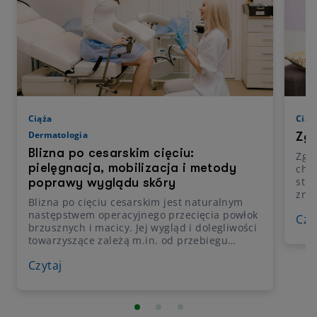
Ciąża
Ciąż
Dermatologia
Zga
Blizna po cesarskim cięciu:
Zgag
pielęgnacja, mobilizacja i metody
cho
str
poprawy wyglądu skóry
zna
Blizna po cięciu cesarskim jest naturalnym
życ
następstwem operacyjnego przecięcia powłok
Czy
poja
brzusznych i macicy. Jej wygląd i dolegliwości
prog
towarzyszące zależą m.in. od przebiegu
prze
gojenia, indywidualnych predyspozycji skóry,
maci
Czytaj
techniki operacyjnej oraz późniejszej
moż
pielęgnacji. Jakie są zasady dbania o bliznę po
ciąż
cesarskim cięciu na kolejnych etapach
Wyj
rekonwalescencji? Na czym polega
postępowanie fizjoterapeutyczne i wybrane