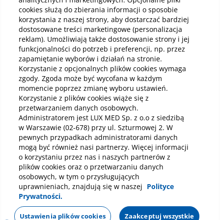
cookies służą do zbierania informacji o sposobie
korzystania z naszej strony, aby dostarczać bardziej
Pobierz aplikację mobilną
dostosowane treści marketingowe (personalizacja
reklam). Umożliwiają także dostosowanie strony i jej
funkcjonalności do potrzeb i preferencji, np. przez
zapamiętanie wyborów i działań na stronie.
Korzystanie z opcjonalnych plików cookies wymaga
zgody. Zgoda może być wycofana w każdym
momencie poprzez zmianę wyboru ustawień.
Korzystanie z plików cookies wiąże się z
przetwarzaniem danych osobowych.
Administratorem jest LUX MED Sp. z o.o z siedzibą
w Warszawie (02-678) przy ul. Szturmowej 2. W
pewnych przypadkach administratorami danych
mogą być również nasi partnerzy. Więcej informacji
o korzystaniu przez nas i naszych partnerów z
plików cookies oraz o przetwarzaniu danych
osobowych, w tym o przysługujących
uprawnieniach, znajdują się w naszej
Polityce
Prywatności.
Polityka prywatności
Notka prawna
Dane osobowe
Mapa strony
Oświadczenie o dostępności
Regulamin
Ustawienia plików cookies
Zaakceptuj wszystkie