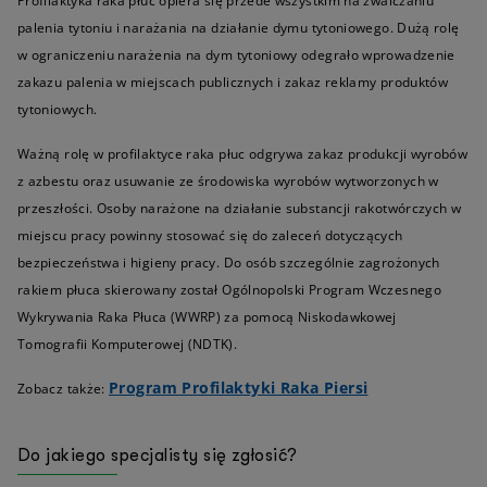
Profilaktyka raka płuc opiera się przede wszystkim na zwalczaniu
palenia tytoniu i narażania na działanie dymu tytoniowego. Dużą rolę
w ograniczeniu narażenia na dym tytoniowy odegrało wprowadzenie
zakazu palenia w miejscach publicznych i zakaz reklamy produktów
tytoniowych.
Ważną rolę w profilaktyce raka płuc odgrywa zakaz produkcji wyrobów
z azbestu oraz usuwanie ze środowiska wyrobów wytworzonych w
przeszłości. Osoby narażone na działanie substancji rakotwórczych w
miejscu pracy powinny stosować się do zaleceń dotyczących
bezpieczeństwa i higieny pracy. Do osób szczególnie zagrożonych
rakiem płuca skierowany został Ogólnopolski Program Wczesnego
Wykrywania Raka Płuca (WWRP) za pomocą Niskodawkowej
Tomografii Komputerowej (NDTK).
Program Profilaktyki Raka Piersi
Zobacz także:
Do jakiego specjalisty się zgłosić?