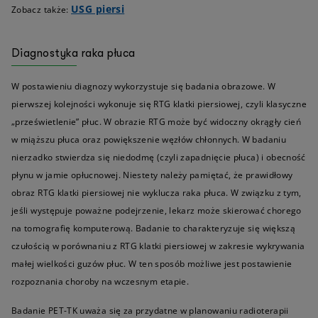
USG piersi
Zobacz także:
Diagnostyka raka płuca
W postawieniu diagnozy wykorzystuje się badania obrazowe. W
pierwszej kolejności wykonuje się RTG klatki piersiowej, czyli klasyczne
„prześwietlenie” płuc. W obrazie RTG może być widoczny okrągły cień
w miąższu płuca oraz powiększenie węzłów chłonnych. W badaniu
nierzadko stwierdza się niedodmę (czyli zapadnięcie płuca) i obecność
płynu w jamie opłucnowej. Niestety należy pamiętać, że prawidłowy
obraz RTG klatki piersiowej nie wyklucza raka płuca. W związku z tym,
jeśli występuje poważne podejrzenie, lekarz może skierować chorego
na tomografię komputerową. Badanie to charakteryzuje się większą
czułością w porównaniu z RTG klatki piersiowej w zakresie wykrywania
małej wielkości guzów płuc. W ten sposób możliwe jest postawienie
rozpoznania choroby na wczesnym etapie.
Badanie PET-TK uważa się za przydatne w planowaniu radioterapii