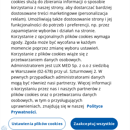
cookies służą do zbierania informacji o sposobie
objawy, diagnostyka i leczenie
Obj
korzystania z naszej strony, aby dostarczać bardziej
Rak szyjki macicy to częsty nowotwór złośliwy
Ugry
dostosowane treści marketingowe (personalizacja
występujący u kobiet. W większości
skór
reklam). Umożliwiają także dostosowanie strony i jej
przypadków wywołany jest infekcją wirusem
prak
funkcjonalności do potrzeb i preferencji, np. przez
brodawczaka ludzkiego (HPV). Niestety przez
mom
zapamiętanie wyborów i działań na stronie.
długi czas nie daje żadnych specyficznych
zauw
Korzystanie z opcjonalnych plików cookies wymaga
Czytaj
Czy
objawów, dlatego też tak ważne są regularne
prz
zgody. Zgoda może być wycofana w każdym
badania profilaktyczne i kontrolne wizyty u
ślad
momencie poprzez zmianę wyboru ustawień.
ginekologa, by wcześnie wykryć rozwój raka i
ale 
rozpocząć odpowiednie leczenie.
prz
Korzystanie z plików cookies wiąże się z
kle
przetwarzaniem danych osobowych.
spad
Administratorem jest LUX MED Sp. z o.o z siedzibą
najc
w Warszawie (02-678) przy ul. Szturmowej 2. W
Wszystkie artykuły i poradniki
nisk
pewnych przypadkach administratorami danych
skór
mogą być również nasi partnerzy. Więcej informacji
nimi
O nas
o korzystaniu przez nas i naszych partnerów z
par
Dla Pacjenta
plików cookies oraz o przetwarzaniu danych
Dla Partnera
osobowych, w tym o przysługujących
Dokumenty prawne
uprawnieniach, znajdują się w naszej
Polityce
Prywatności.
Ustawienia plików cookies
Zaakceptuj wszystkie
Mapa strony