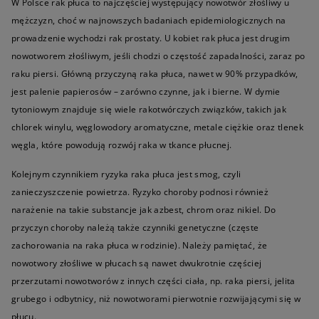
W Polsce rak płuca to najczęściej występujący nowotwór złośliwy u
mężczyzn, choć w najnowszych badaniach epidemiologicznych na
prowadzenie wychodzi rak prostaty. U kobiet rak płuca jest drugim
nowotworem złośliwym, jeśli chodzi o częstość zapadalności, zaraz po
raku piersi. Główną przyczyną raka płuca, nawet w 90% przypadków,
jest palenie papierosów – zarówno czynne, jak i bierne. W dymie
tytoniowym znajduje się wiele rakotwórczych związków, takich jak
chlorek winylu, węglowodory aromatyczne, metale ciężkie oraz tlenek
węgla, które powodują rozwój raka w tkance płucnej.
Kolejnym czynnikiem ryzyka raka płuca jest smog, czyli
zanieczyszczenie powietrza. Ryzyko choroby podnosi również
narażenie na takie substancje jak azbest, chrom oraz nikiel. Do
przyczyn choroby należą także czynniki genetyczne (częste
zachorowania na raka płuca w rodzinie). Należy pamiętać, że
nowotwory złośliwe w płucach są nawet dwukrotnie częściej
przerzutami nowotworów z innych części ciała, np. raka piersi, jelita
grubego i odbytnicy, niż nowotworami pierwotnie rozwijającymi się w
płucu.