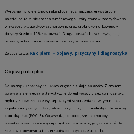
Wyróżniamy wiele typów raka płuca, lecz najczęściej występuje
podział na raka niedrobnokomórkowego, który stanowi zdecydowaną
większość przypadków zachorowań, oraz drobnokomórkowego –
dotyczy średnio 15% rozpoznań. Druga postać charakteryzuje się
wczesnym tworzeniem przerzutów i szybkim wzrostem.
Rak piersi – objawy, przyczyny i diagnostyka
Zobacz także:
Objawy raka płuc
Na początku choroby rak płuca często nie daje objawów. Z czasem
pojawiają się niecharakterystyczne dolegliwości, przez co może być
mylony z powszechnie występującymi schorzeniami, w tym m.in. z
zapaleniem górnych dróg oddechowych czy z przewlekłą obturacyjną
chorobą płuc (POChP). Objawy dające podejrzenie choroby
nowotworowej pojawiają się często w momencie, gdy doszło już do
rozsiewu nowotworu i przerzutów do innych części ciała.