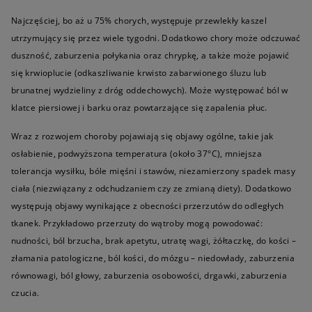
Najczęściej, bo aż u 75% chorych, występuje przewlekły kaszel
utrzymujący się przez wiele tygodni. Dodatkowo chory może odczuwać
duszność, zaburzenia połykania oraz chrypkę, a także może pojawić
się krwioplucie (odkaszliwanie krwisto zabarwionego śluzu lub
brunatnej wydzieliny z dróg oddechowych). Może występować ból w
klatce piersiowej i barku oraz powtarzające się zapalenia płuc.
Wraz z rozwojem choroby pojawiają się objawy ogólne, takie jak
osłabienie, podwyższona temperatura (około 37°C), mniejsza
tolerancja wysiłku, bóle mięśni i stawów, niezamierzony spadek masy
ciała (niezwiązany z odchudzaniem czy ze zmianą diety). Dodatkowo
występują objawy wynikające z obecności przerzutów do odległych
tkanek. Przykładowo przerzuty do wątroby mogą powodować:
nudności, ból brzucha, brak apetytu, utratę wagi, żółtaczkę, do kości –
złamania patologiczne, ból kości, do mózgu – niedowłady, zaburzenia
równowagi, ból głowy, zaburzenia osobowości, drgawki, zaburzenia
czucia.