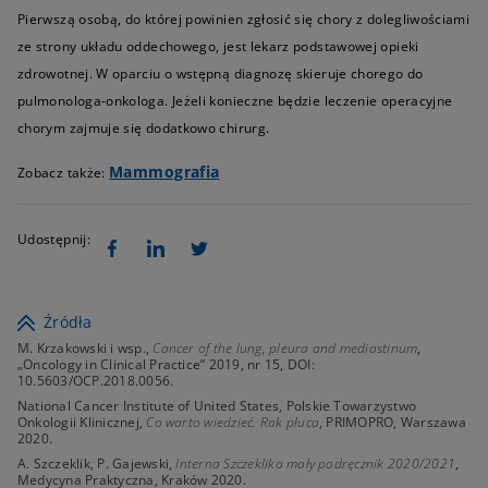
Pierwszą osobą, do której powinien zgłosić się chory z dolegliwościami
ze strony układu oddechowego, jest lekarz podstawowej opieki
zdrowotnej. W oparciu o wstępną diagnozę skieruje chorego do
pulmonologa-onkologa. Jeżeli konieczne będzie leczenie operacyjne
chorym zajmuje się dodatkowo chirurg.
Mammografia
Zobacz także:
Udostępnij:
Źródła
M. Krzakowski i wsp.,
Cancer of the lung, pleura and mediastinum
,
„Oncology in Clinical Practice” 2019, nr 15, DOI:
10.5603/OCP.2018.0056.
National Cancer Institute of United States, Polskie Towarzystwo
Onkologii Klinicznej,
Co warto wiedzieć. Rak płuca
, PRIMOPRO, Warszawa
2020.
A. Szczeklik, P. Gajewski,
Interna Szczeklika mały podręcznik 2020/2021
,
Medycyna Praktyczna, Kraków 2020.