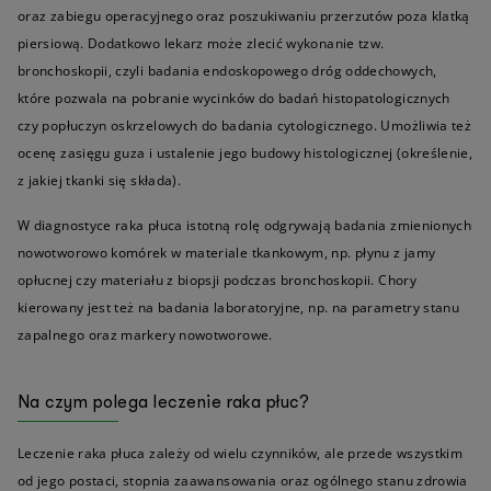
oraz zabiegu operacyjnego oraz poszukiwaniu przerzutów poza klatką
piersiową. Dodatkowo lekarz może zlecić wykonanie tzw.
bronchoskopii, czyli badania endoskopowego dróg oddechowych,
które pozwala na pobranie wycinków do badań histopatologicznych
czy popłuczyn oskrzelowych do badania cytologicznego. Umożliwia też
ocenę zasięgu guza i ustalenie jego budowy histologicznej (określenie,
z jakiej tkanki się składa).
W diagnostyce raka płuca istotną rolę odgrywają badania zmienionych
nowotworowo komórek w materiale tkankowym, np. płynu z jamy
opłucnej czy materiału z biopsji podczas bronchoskopii. Chory
kierowany jest też na badania laboratoryjne, np. na parametry stanu
zapalnego oraz markery nowotworowe.
Na czym polega leczenie raka płuc?
Leczenie raka płuca zależy od wielu czynników, ale przede wszystkim
od jego postaci, stopnia zaawansowania oraz ogólnego stanu zdrowia