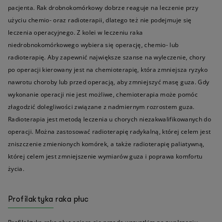
pacjenta. Rak drobnokomórkowy dobrze reaguje na leczenie przy
użyciu chemio- oraz radioterapii, dlatego też nie podejmuje się
leczenia operacyjnego. Z kolei w leczeniu raka
niedrobnokomórkowego wybiera się operację, chemio- lub
radioterapię. Aby zapewnić największe szanse na wyleczenie, chory
po operacji kierowany jest na chemioterapię, która zmniejsza ryzyko
nawrotu choroby lub przed operacją, aby zmniejszyć masę guza. Gdy
wykonanie operacji nie jest możliwe, chemioterapia może pomóc
złagodzić dolegliwości związane z nadmiernym rozrostem guza.
Radioterapia jest metodą leczenia u chorych niezakwalifikowanych do
operacji. Można zastosować radioterapię radykalną, której celem jest
zniszczenie zmienionych komórek, a także radioterapię paliatywną,
której celem jest zmniejszenie wymiarów guza i poprawa komfortu
życia.
Profilaktyka raka płuc