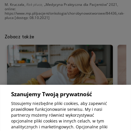
M. Kruczała,
Rak płuca,
„Medycyna Praktyczna dla Pacjentów” 2021,
online:
https://www.mp.pl/pacjent/onkologia/chorobynowotworowe/84436,rak-
pluca
[dostęp: 08.10.2021]
Zobacz także
Szanujemy Twoją prywatność
Stosujemy niezbędne pliki cookies, aby zapewnić
prawidłowe funkcjonowanie serwisu. My i nasi
Szczepienie i profilaktyka
Zdro
partnerzy możemy również wykorzystywać
opcjonalne pliki cookies w innych celach, w tym
Zdrowie na co dzień
Szcz
analitycznych i marketingowych. Opcjonalne pliki
Rak szyjki macicy – przyczyny,
Ugr