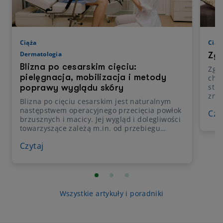
Ciąża
Ciąż
Dermatologia
Zga
Blizna po cesarskim cięciu:
Zgag
pielęgnacja, mobilizacja i metody
cho
str
poprawy wyglądu skóry
zna
Blizna po cięciu cesarskim jest naturalnym
życ
następstwem operacyjnego przecięcia powłok
Czy
poja
brzusznych i macicy. Jej wygląd i dolegliwości
prog
towarzyszące zależą m.in. od przebiegu
prze
gojenia, indywidualnych predyspozycji skóry,
maci
Czytaj
techniki operacyjnej oraz późniejszej
moż
pielęgnacji. Jakie są zasady dbania o bliznę po
ciąż
cesarskim cięciu na kolejnych etapach
Wyj
rekonwalescencji? Na czym polega
postępowanie fizjoterapeutyczne i wybrane
procedury z zakresu dermatologii estetycznej?
Wszystkie artykuły i poradniki
O tym w artykule.