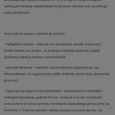
opiekę perinatalną odpowiednią do jej stanu zdrowia oraz przebiegu
ciąży lub porodu.
Inne kryteria wyboru szpitala do porodu:
• odległość szpitala – obecnie nie obowiązuje zasada rejonizacji,
każda kobieta ma prawo , w praktyce najlepiej wybierać szpital
położony najbliżej miejsca zamieszkania;
• warunki lokalowe – wielkość sal porodowych (pojedyncze, czy
kilkuosobowe), ich wyposażenie (piłki, drabinki, worki sako, wanna lub
prysznic);
• zwyczaje panujące w sali porodowej – wykonywanie rutynowych
zabiegów (lewatywa, golenie krocza, nacięcie krocza), możliwość
znieczulenia w trakcie porodu, możliwość swobodnego poruszania się
w trakcie I i II okresu porodu i wyboru pozycji w czasie parcia, czy