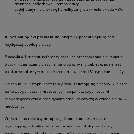
czynności oddechowej i temperatury,
podejrzanymi o chorobę hemolityczną w zakresie układu ABO
i Rh.
III poziom opieki perinatalnej
obejmuje ponadto opiekę nad
najcięższą patologią ciąży.
Placówki o III stopniu referencyjności są przeznaczone dla kobiet o
wysokim zagrożeniu ciąży, jej patologicznym przebiegu, gdzie jest
bardzo wysokie ryzyko urodzenie dziecka przed 31 tygodniem ciąży.
Do szpitali o III stopniu referencyjności zaliczają się placówki kliniczne
państwowych uczelni medycznych lub państwowych uczelni
prowadzących działalność dydaktyczną i badawczą w dziedzinie nauk
medycznych.
Ciężarną lub rodzącą kieruje się do podmiotu leczniczego
wykonującego działalność w zakresie opieki okołoporodowej,
posiadającego oddział o poziomie referencyjnym zapewniającym