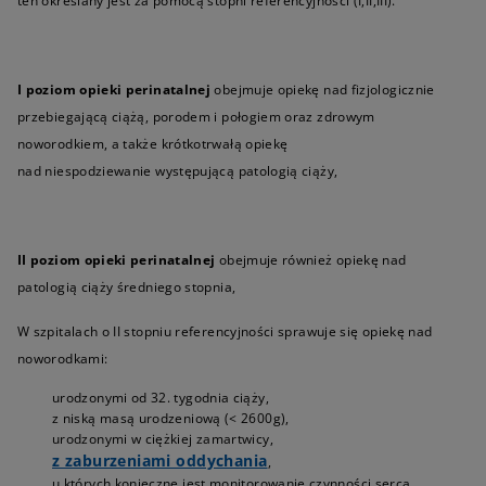
ten określany jest za pomocą stopni referencyjności (I,II,III).
I poziom opieki perinatalnej
obejmuje opiekę nad fizjologicznie
przebiegającą ciążą, porodem i połogiem oraz zdrowym
noworodkiem, a także krótkotrwałą opiekę
nad niespodziewanie występującą patologią ciąży,
II poziom opieki perinatalnej
obejmuje również opiekę nad
patologią ciąży średniego stopnia,
W szpitalach o II stopniu referencyjności sprawuje się opiekę nad
noworodkami:
urodzonymi od 32. tygodnia ciąży,
z niską masą urodzeniową (< 2600g),
urodzonymi w ciężkiej zamartwicy,
z zaburzeniami oddychania
,
u których konieczne jest monitorowanie czynności serca,