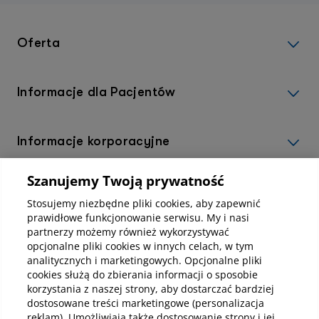
Oferta
Informacje dla Pacjentów
Informacje korporacyjne
Szanujemy Twoją prywatność
Kup abonamenty online
Stosujemy niezbędne pliki cookies, aby zapewnić
prawidłowe funkcjonowanie serwisu. My i nasi
partnerzy możemy również wykorzystywać
Kup online
opcjonalne pliki cookies w innych celach, w tym
analitycznych i marketingowych. Opcjonalne pliki
cookies służą do zbierania informacji o sposobie
korzystania z naszej strony, aby dostarczać bardziej
Pobierz aplikację mobilną
dostosowane treści marketingowe (personalizacja
reklam). Umożliwiają także dostosowanie strony i jej