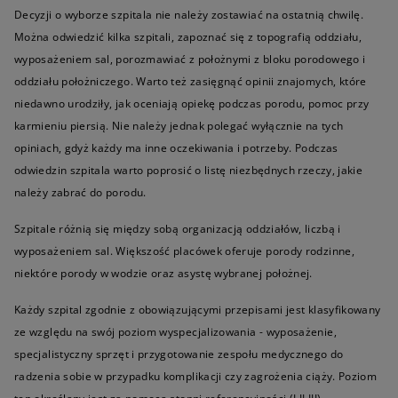
Decyzji o wyborze szpitala nie należy zostawiać na ostatnią chwilę.
Można odwiedzić kilka szpitali, zapoznać się z topografią oddziału,
wyposażeniem sal, porozmawiać z położnymi z bloku porodowego i
oddziału położniczego. Warto też zasięgnąć opinii znajomych, które
niedawno urodziły, jak oceniają opiekę podczas porodu, pomoc przy
karmieniu piersią. Nie należy jednak polegać wyłącznie na tych
opiniach, gdyż każdy ma inne oczekiwania i potrzeby. Podczas
odwiedzin szpitala warto poprosić o listę niezbędnych rzeczy, jakie
należy zabrać do porodu.
Szpitale różnią się między sobą organizacją oddziałów, liczbą i
wyposażeniem sal. Większość placówek oferuje porody rodzinne,
niektóre porody w wodzie oraz asystę wybranej położnej.
Każdy szpital zgodnie z obowiązującymi przepisami jest klasyfikowany
ze względu na swój poziom wyspecjalizowania - wyposażenie,
specjalistyczny sprzęt i przygotowanie zespołu medycznego do
radzenia sobie w przypadku komplikacji czy zagrożenia ciąży. Poziom