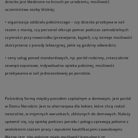
dziecko jest kładzione na brzuch po urodzeniu, możliwość
uczestnictwa osoby bliskiej;
• organizacja oddziału położniczego – czy dziecko przebywa w sali
razem z mamą, czy personel oferuje pomoc podczas samodzielnych
czynności przy noworodku (przewijanie, kąpiel), czy istnieje możliwość
skorzystania z porady laktacyjnej, jakie są godziny odwiedzin;
• ceny usług ponad standardowych, np. poród rodzinny, znieczulenie
zewnątrzoponowe, indywidualna opieka położnej, możliwość
przebywania w sali jednoosobowej po porodzie.
Pośrednią formą między porodem szpitalnym a domowym, jest poród
w Domu Narodzin. Jest to alternatywa dla kobiet, które chcą rodzić
naturalnie, w intymnych warunkach, zbliżonych do domowych. Należy
upewnić się, czy opiekę podczas porodu i połogu sprawują położne z
wieloletnim stażem pracy i wysokimi kwalifikacjami zawodowymi.
Ważne jest, aby położne miały możliwość konsultacji ze