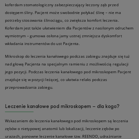
koferdam stomatologiczny zabezpieczający leczony ząb przed
dostępem śliny. Pacjent może swobodnie połykać ślinę – nie ma
potrzeby stosowania ślinociągu, co zwiększa komfort leczenia.
Koferdam jest także ułatwieniem dla Pacjentów z nasilonym odruchem
wymiotnym – gumowa osłona jamy ustnej zmniejsza dyskomfort
wkładania instrumentów do ust Pacjenta.
Mikroskop do leczenia kanałowego podczas zabiegu znajduje się tuż
nad głową Pacjenta na specjalnym ramieniu z możliwością regulacji
jego pozycji. Podczas leczenia kanałowego pod mikroskopem Pacjent
znajduje się w pozycji leżącej, co ułatwia relaks podczas
przeprowadzania zabiegu.
Leczenie kanałowe pod mikroskopem – dla kogo?
Wskazaniem do leczenia kanałowego pod mikroskopem są leczenia
zębów o nietypowej anatomii lub lokalizacji, leczenie zębów po
urazach, ponowne leczenie kanałowe tzw. REENDO, udrażnianie