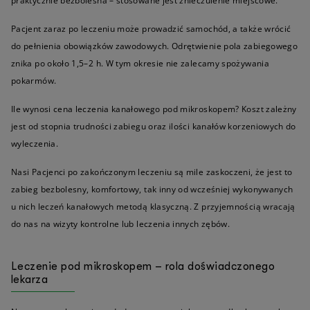
praktycznie bezbolesna – stosowane jest znieczulenie miejscowe.
Pacjent zaraz po leczeniu może prowadzić samochód, a także wrócić
do pełnienia obowiązków zawodowych. Odrętwienie pola zabiegowego
znika po około 1,5–2 h. W tym okresie nie zalecamy spożywania
pokarmów.
Ile wynosi cena leczenia kanałowego pod mikroskopem? Koszt zależny
jest od stopnia trudności zabiegu oraz ilości kanałów korzeniowych do
wyleczenia.
Nasi Pacjenci po zakończonym leczeniu są mile zaskoczeni, że jest to
zabieg bezbolesny, komfortowy, tak inny od wcześniej wykonywanych
u nich leczeń kanałowych metodą klasyczną. Z przyjemnością wracają
do nas na wizyty kontrolne lub leczenia innych zębów.
Leczenie pod mikroskopem – rola doświadczonego
lekarza