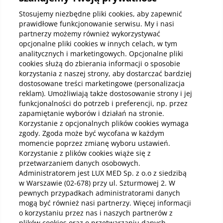
Informacje korporacyjne
Stosujemy niezbędne pliki cookies, aby zapewnić
prawidłowe funkcjonowanie serwisu. My i nasi
partnerzy możemy również wykorzystywać
Kup abonamenty online
opcjonalne pliki cookies w innych celach, w tym
analitycznych i marketingowych. Opcjonalne pliki
cookies służą do zbierania informacji o sposobie
Kup online
korzystania z naszej strony, aby dostarczać bardziej
dostosowane treści marketingowe (personalizacja
reklam). Umożliwiają także dostosowanie strony i jej
funkcjonalności do potrzeb i preferencji, np. przez
Pobierz aplikację mobilną
zapamiętanie wyborów i działań na stronie.
Korzystanie z opcjonalnych plików cookies wymaga
zgody. Zgoda może być wycofana w każdym
momencie poprzez zmianę wyboru ustawień.
Korzystanie z plików cookies wiąże się z
przetwarzaniem danych osobowych.
Administratorem jest LUX MED Sp. z o.o z siedzibą
w Warszawie (02-678) przy ul. Szturmowej 2. W
pewnych przypadkach administratorami danych
mogą być również nasi partnerzy. Więcej informacji
o korzystaniu przez nas i naszych partnerów z
plików cookies oraz o przetwarzaniu danych