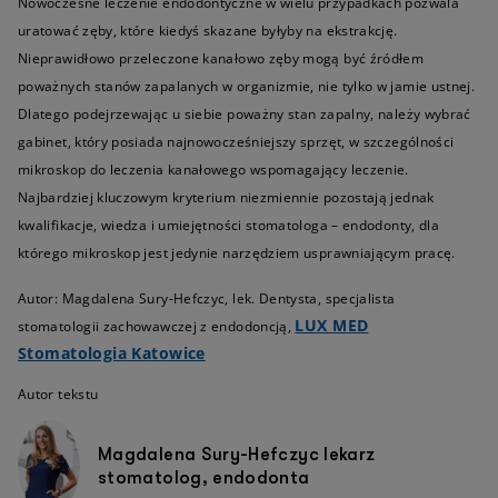
Nowoczesne leczenie endodontyczne w wielu przypadkach pozwala
uratować zęby, które kiedyś skazane byłyby na ekstrakcję.
Nieprawidłowo przeleczone kanałowo zęby mogą być źródłem
poważnych stanów zapalanych w organizmie, nie tylko w jamie ustnej.
Dlatego podejrzewając u siebie poważny stan zapalny, należy wybrać
gabinet, który posiada najnowocześniejszy sprzęt, w szczególności
mikroskop do leczenia kanałowego wspomagający leczenie.
Najbardziej kluczowym kryterium niezmiennie pozostają jednak
kwalifikacje, wiedza i umiejętności stomatologa – endodonty, dla
którego mikroskop jest jedynie narzędziem usprawniającym pracę.
Autor: Magdalena Sury-Hefczyc, lek. Dentysta, specjalista
LUX MED
stomatologii zachowawczej z endodoncją,
Stomatologia Katowice
Autor tekstu
Magdalena Sury-Hefczyc lekarz
stomatolog, endodonta