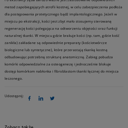
metod zapobiegających atrofii kostnej, w celu zabezpieczenia podłoża
dla postępowania protetycznego bądź implantologicznego. Jeżeli w
miejscu po ekstrakcji, kości jest zbyt mało stosujemy sterowaną
regenerację kości polegająca na odtworzeniu objętości oraz funkcji
naturalnej tkanki. W miejscu gdzie brakuje kości (np. tam, gdzie kość
zanikła) zakładane są odpowiednie preparaty (kościotwórcze
biologiczne lub syntetyczne), które przerastają tkanką kostną
odbudowując potrzebną strukturę anatomiczną. Zabieg pobudza
komórki odpowiedzialne za osteogenezę i jednocześnie blokuje
dostęp komórkom nabłonka i fibroblastom tkanki łącznej do miejsca
leczonego.
Udostępnij:
Zobacz także