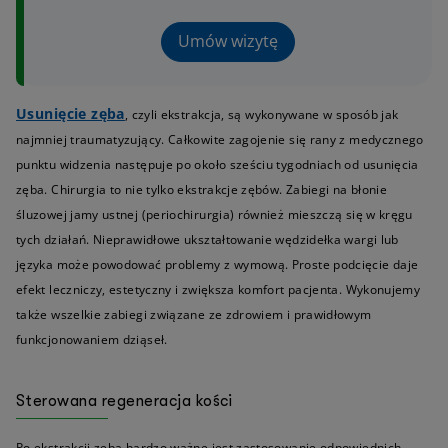
Umów wizytę
Usunięcie zęba
, czyli ekstrakcja, są wykonywane w sposób jak
najmniej traumatyzujący. Całkowite zagojenie się rany z medycznego
punktu widzenia następuje po około sześciu tygodniach od usunięcia
zęba. Chirurgia to nie tylko ekstrakcje zębów. Zabiegi na błonie
śluzowej jamy ustnej (periochirurgia) również mieszczą się w kręgu
tych działań. Nieprawidłowe ukształtowanie wędzidełka wargi lub
języka może powodować problemy z wymową. Proste podcięcie daje
efekt leczniczy, estetyczny i zwiększa komfort pacjenta. Wykonujemy
także wszelkie zabiegi związane ze zdrowiem i prawidłowym
funkcjonowaniem dziąseł.
Sterowana regeneracja kości
Po ekstrakcji zęba bardzo ważne jest zastosowanie odpowiednich