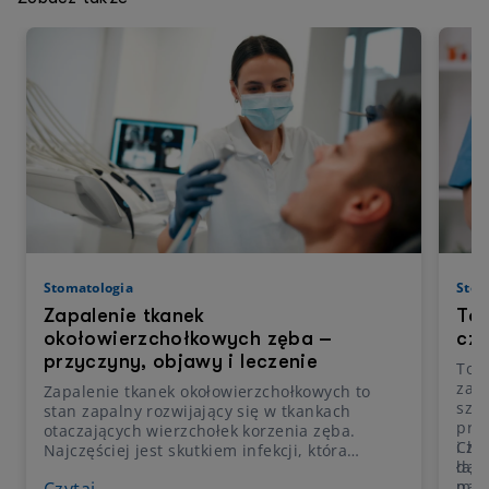
Stomatologia
Stom
Zapalenie tkanek
Tor
okołowierzchołkowych zęba –
czy
przyczyny, objawy i leczenie
Torb
zapa
Zapalenie tkanek okołowierzchołkowych to
szcz
stan zapalny rozwijający się w tkankach
prz
otaczających wierzchołek korzenia zęba.
i zo
Cho
Najczęściej jest skutkiem infekcji, która
daw
łago
zaczyna się w miazdze zęba, a następnie
pac
może
Czytaj