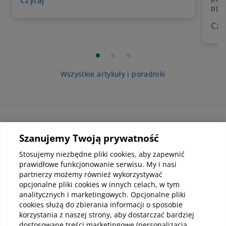
przechodzi poza jego korzeń. Problem może
np. 
pow
powodować silny ból, ale bywa też wykrywany
prz
opuc
przypadkowo podczas badania
Czy
radiologicznego. Dlatego tak ważne jest, aby
nie odkładać wizyty u specjalisty – zwłaszcza
gdy pojawia się ból zęba przy nagryzaniu,
obrzęk dziąsła albo zmiana koloru zęba.
Wszystkie artykuły i poradniki
Informacje korporacyjne
Szanujemy Twoją prywatność
Stosujemy niezbędne pliki cookies, aby zapewnić
prawidłowe funkcjonowanie serwisu. My i nasi
Kup abonamenty online
partnerzy możemy również wykorzystywać
opcjonalne pliki cookies w innych celach, w tym
analitycznych i marketingowych. Opcjonalne pliki
Kup online
cookies służą do zbierania informacji o sposobie
korzystania z naszej strony, aby dostarczać bardziej
dostosowane treści marketingowe (personalizacja