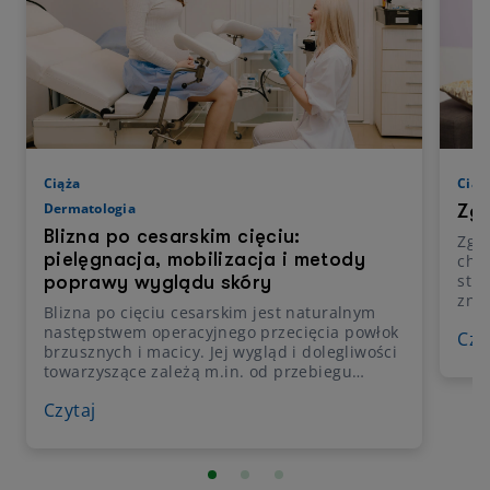
Ciąża
Ciąż
Dermatologia
Zga
Blizna po cesarskim cięciu:
Zgag
pielęgnacja, mobilizacja i metody
cho
str
poprawy wyglądu skóry
zna
Blizna po cięciu cesarskim jest naturalnym
życ
następstwem operacyjnego przecięcia powłok
Czy
poja
brzusznych i macicy. Jej wygląd i dolegliwości
prog
towarzyszące zależą m.in. od przebiegu
prze
gojenia, indywidualnych predyspozycji skóry,
maci
Czytaj
techniki operacyjnej oraz późniejszej
moż
pielęgnacji. Jakie są zasady dbania o bliznę po
ciąż
cesarskim cięciu na kolejnych etapach
Wyj
rekonwalescencji? Na czym polega
postępowanie fizjoterapeutyczne i wybrane