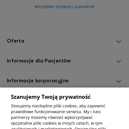
procedury z zakresu dermatologii estetycznej?
Wszystkie artykuły i poradniki
O tym w artykule.
Oferta
Informacje dla Pacjentów
Informacje korporacyjne
Szanujemy Twoją prywatność
Kup abonamenty online
Stosujemy niezbędne pliki cookies, aby zapewnić
prawidłowe funkcjonowanie serwisu. My i nasi
partnerzy możemy również wykorzystywać
Kup online
opcjonalne pliki cookies w innych celach, w tym
analitycznych i marketingowych. Opcjonalne pliki