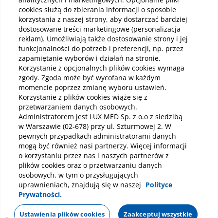
cookies służą do zbierania informacji o sposobie
korzystania z naszej strony, aby dostarczać bardziej
Pobierz aplikację mobilną
dostosowane treści marketingowe (personalizacja
reklam). Umożliwiają także dostosowanie strony i jej
funkcjonalności do potrzeb i preferencji, np. przez
zapamiętanie wyborów i działań na stronie.
Korzystanie z opcjonalnych plików cookies wymaga
zgody. Zgoda może być wycofana w każdym
momencie poprzez zmianę wyboru ustawień.
Korzystanie z plików cookies wiąże się z
przetwarzaniem danych osobowych.
Administratorem jest LUX MED Sp. z o.o z siedzibą
w Warszawie (02-678) przy ul. Szturmowej 2. W
pewnych przypadkach administratorami danych
mogą być również nasi partnerzy. Więcej informacji
o korzystaniu przez nas i naszych partnerów z
plików cookies oraz o przetwarzaniu danych
osobowych, w tym o przysługujących
uprawnieniach, znajdują się w naszej
Polityce
Prywatności.
Polityka prywatności
Notka prawna
Dane osobowe
Mapa strony
Oświadczenie o dostępności
Regulamin
Ustawienia plików cookies
Zaakceptuj wszystkie