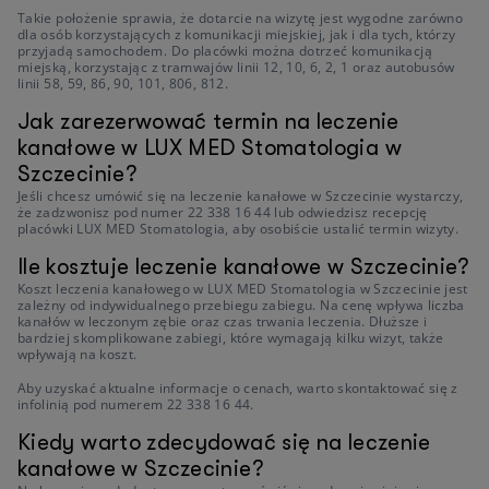
Takie położenie sprawia, że dotarcie na wizytę jest wygodne zarówno
dla osób korzystających z komunikacji miejskiej, jak i dla tych, którzy
przyjadą samochodem. Do placówki można dotrzeć komunikacją
miejską, korzystając z tramwajów linii 12, 10, 6, 2, 1 oraz autobusów
linii 58, 59, 86, 90, 101, 806, 812.
Jak zarezerwować termin na leczenie
kanałowe w LUX MED Stomatologia w
Szczecinie?
Jeśli chcesz umówić się na leczenie kanałowe w Szczecinie wystarczy,
że zadzwonisz pod numer 22 338 16 44 lub odwiedzisz recepcję
placówki LUX MED Stomatologia, aby osobiście ustalić termin wizyty.
Ile kosztuje leczenie kanałowe w Szczecinie?
Koszt leczenia kanałowego w LUX MED Stomatologia w Szczecinie jest
zależny od indywidualnego przebiegu zabiegu. Na cenę wpływa liczba
kanałów w leczonym zębie oraz czas trwania leczenia. Dłuższe i
bardziej skomplikowane zabiegi, które wymagają kilku wizyt, także
wpływają na koszt.
Aby uzyskać aktualne informacje o cenach, warto skontaktować się z
infolinią pod numerem 22 338 16 44.
Kiedy warto zdecydować się na leczenie
kanałowe w Szczecinie?