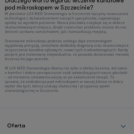
Dlaczego warto wybrać leczenie kanałowe
pod mikroskopem w Szczecinie?
W placówce LUX MED Stomatologia w Szczecinie łączymy nowoczesne
technologie z doświadczeniem naszych specjalistów, zapewniając
opiekę na wysokim poziomie. Nasza placówka znajduje się w dobrze
skomunikowanym miejscu, dzięki czemu bez problemu można do nas
dotrzeć zarówno samochodem, jak i komunikacją miejską.
Stosowanie mikroskopu podczas zabiegu daje stomatologom
wyjątkową precyzję, umożliwia dokładną diagnozę oraz skuteczniejsze
oczyszczenie kanałów zębowych, nawet tych trudnodostępnych. Każdy
pacjent jest traktowany indywidualnie, co pozwala dostosować metodę
leczenia do jego potrzeb.
W LUX MED Stomatologia dbamy nie tylko o efekty leczenia, ale także
o komfort i dobre samopoczucie osób odwiedzających nasze placówki
– od momentu umówienia wizyty aż po zakończenie terapii. To
sprawia, że endodoncja pod mikroskopem w naszej klinice to dobry
wybór dla tych, którzy szukają skutecznej i przyjaznej opieki
stomatologicznej w Szczecinie.
Oferta