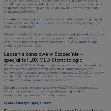
Na leczenie endodontyczne warto umówić się, gdy pojawiają się
niepokojące symptomy, takie jak samoistny ból zęba, nadwrażliwość
termiczna, ból przy nagryzaniu lub opukiwaniu oraz obrzęk tkanek
okołowierzchołkowych.
Ponadto stomatolog podczas rutynowych badań stomatologicznych
lub na podstawie
zdjęcia RTG
może zauważyć zmiany wymagające
leczenia kanałowego.
Nie warto odkładać wizyty, ponieważ szybka reakcja zwiększa szanse
na zachowanie zęba i zmniejsza ryzyko powikłań. Umów się na
konsultację stomatologiczną w placówce LUX MED Stomatologia i
zadbaj o zdrowy uśmiech.
Leczenie kanałowe w Szczecinie –
specjaliści LUX MED Stomatologia
W placówce LUX MED Stomatologia w Szczecinie leczenie kanałowe
przeprowadzają doświadczeni specjaliści, którzy korzystają z
najnowocześniejszego sprzętu stomatologicznego. Dzięki temu są w
stanie dokładnie zlokalizować i skutecznie opracować nawet
najbardziej skomplikowane kanały korzeniowe.
Decydując się na leczenie kanałowe w LUX MED Stomatologia w
Szczecinie, zyskujesz dostęp do profesjonalnej opieki i
zaawansowanych metod terapeutycznych.
Sprawdź naszych specjalistów