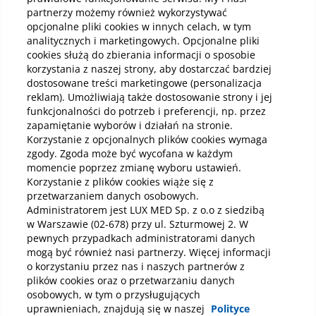
Diagnostyka
To
partnerzy możemy również wykorzystywać
kon
Koszty badań laboratoryjnych –
opcjonalne pliki cookies w innych celach, w tym
tym
dlaczego abonament opłaca się
analitycznych i marketingowych. Opcjonalne pliki
bardziej niż płacenie za każdy
Tom
cookies służą do zbierania informacji o sposobie
parametr?
bad
korzystania z naszej strony, aby dostarczać bardziej
ocen
dostosowane treści marketingowe (personalizacja
Badania laboratoryjne są jednym z
niż 
reklam). Umożliwiają także dostosowanie strony i jej
podstawowych elementów diagnostyki
wyk
medycznej. Dzięki nim można wykryć wiele
funkcjonalności do potrzeb i preferencji, np. przez
Czy
prz
chorób na wczesnym etapie, a także
zapamiętanie wyborów i działań na stronie.
kon
monitorować skuteczność leczenia. W
Korzystanie z opcjonalnych plików cookies wymaga
nere
Czytaj
praktyce jednak wiele osób wykonuje je
zgody. Zgoda może być wycofana w każdym
bada
rzadziej, niż zalecają lekarze, głównie ze
momencie poprzez zmianę wyboru ustawień.
tego
względu na koszty. Chociaż cena
Korzystanie z plików cookies wiąże się z
pojedynczego badania laboratoryjnego nie
przetwarzaniem danych osobowych.
wydaje się wysoka, już kompleksowa
Administratorem jest LUX MED Sp. z o.o z siedzibą
diagnostyka może być kosztowna. To właśnie z
Wszystkie artykuły i poradniki
w Warszawie (02-678) przy ul. Szturmowej 2. W
tego powodu wielu pacjentów decyduje się na
zakup pakietów medycznych, które obejmują
pewnych przypadkach administratorami danych
również badania laboratoryjne.
O nas
mogą być również nasi partnerzy. Więcej informacji
o korzystaniu przez nas i naszych partnerów z
Dla Pacjenta
plików cookies oraz o przetwarzaniu danych
Dla Partnera
osobowych, w tym o przysługujących
Dokumenty prawne
uprawnieniach, znajdują się w naszej
Polityce