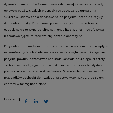
dystonia przechodzi w formę przewlekłą, której towarzyszą napady
objawów bądź w ciężkich przypadkach dochodzi do utrwalenia
skurczów. Odpowiednio dopasowane do pacjenta leczenie z reguły
daje dobre efekty. Początkowo prowadzona jest farmakoterapia,
ostrzykiwanie toksyną botulinową, rehabilitacja, a jeśli ich efekty są
niezadowalające, to rozważa się leczenie operacyjne.
Przy dobrze prowadzonej terapii choroba w niewielkim stopniu wpływa
na komfort życia, choć nie zostaje całkowicie wyleczona. Dlatego też
pacjenci powinni pozostawać pod stałą kontrolą neurologa. Niestety
skuteczność podjętego leczenia jest mniejsza w przypadku dystonii
pierwotnej – o początku w dzieciństwie. Szacuje się, że w około 25%
przypadków dochodzi do trwałego kalectwa w związku z przejściem
choroby w formę uogólnioną.
Udostępnij: