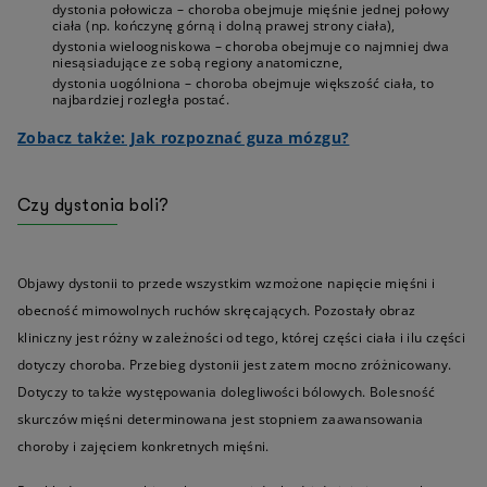
dystonia połowicza – choroba obejmuje mięśnie jednej połowy
ciała (np. kończynę górną i dolną prawej strony ciała),
dystonia wieloogniskowa – choroba obejmuje co najmniej dwa
niesąsiadujące ze sobą regiony anatomiczne,
dystonia uogólniona – choroba obejmuje większość ciała, to
najbardziej rozległa postać.
Zobacz także: Jak rozpoznać guza mózgu?
Czy dystonia boli?
Objawy dystonii to przede wszystkim wzmożone napięcie mięśni i
obecność mimowolnych ruchów skręcających. Pozostały obraz
kliniczny jest różny w zależności od tego, której części ciała i ilu części
dotyczy choroba. Przebieg dystonii jest zatem mocno zróżnicowany.
Dotyczy to także występowania dolegliwości bólowych. Bolesność
skurczów mięśni determinowana jest stopniem zaawansowania
choroby i zajęciem konkretnych mięśni.