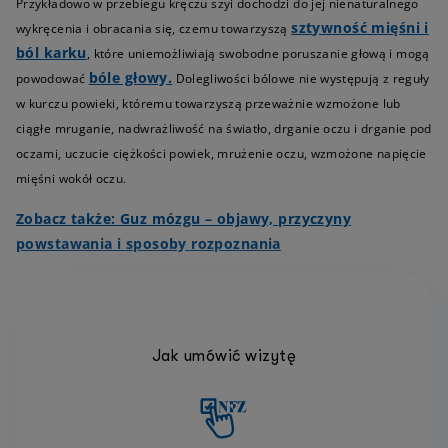
Przykładowo w przebiegu kręczu szyi dochodzi do jej nienaturalnego
sztywność mięśni i
wykręcenia i obracania się, czemu towarzyszą
ból karku
, które uniemożliwiają swobodne poruszanie głową i mogą
bóle głowy.
powodować
Dolegliwości bólowe nie występują z reguły
w kurczu powieki, któremu towarzyszą przeważnie wzmożone lub
ciągłe mruganie, nadwrażliwość na światło, drganie oczu i drganie pod
oczami, uczucie ciężkości powiek, mrużenie oczu, wzmożone napięcie
mięśni wokół oczu.
Zobacz także: Guz mózgu – objawy, przyczyny
powstawania i sposoby rozpoznania
Jak umówić wizytę