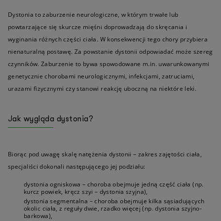
Dystonia to zaburzenie neurologiczne, w którym trwałe lub
powtarzające się skurcze mięśni doprowadzają do skręcania i
wyginania różnych części ciała. W konsekwencji tego chory przybiera
nienaturalną postawę. Za powstanie dystonii odpowiadać może szereg
czynników. Zaburzenie to bywa spowodowane m.in. uwarunkowanymi
genetycznie chorobami neurologicznymi, infekcjami, zatruciami,
urazami fizycznymi czy stanowi reakcję uboczną na niektóre leki.
Jak wygląda dystonia?
Biorąc pod uwagę skalę natężenia dystonii – zakres zajętości ciała,
specjaliści dokonali następującego jej podziału:
dystonia ogniskowa – choroba obejmuje jedną część ciała (np.
kurcz powiek, kręcz szyi – dystonia szyjna),
dystonia segmentalna – choroba obejmuje kilka sąsiadujących
okolic ciała, z reguły dwie, rzadko więcej (np. dystonia szyjno-
barkowa),