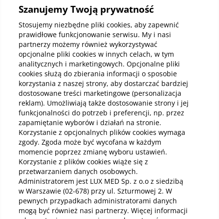
Szanujemy Twoją prywatność
Kup abonamenty online
Stosujemy niezbędne pliki cookies, aby zapewnić
prawidłowe funkcjonowanie serwisu. My i nasi
partnerzy możemy również wykorzystywać
Kup online
opcjonalne pliki cookies w innych celach, w tym
analitycznych i marketingowych. Opcjonalne pliki
cookies służą do zbierania informacji o sposobie
korzystania z naszej strony, aby dostarczać bardziej
Pobierz aplikacje mobilną
dostosowane treści marketingowe (personalizacja
reklam). Umożliwiają także dostosowanie strony i jej
funkcjonalności do potrzeb i preferencji, np. przez
zapamiętanie wyborów i działań na stronie.
Korzystanie z opcjonalnych plików cookies wymaga
zgody. Zgoda może być wycofana w każdym
momencie poprzez zmianę wyboru ustawień.
Korzystanie z plików cookies wiąże się z
przetwarzaniem danych osobowych.
Administratorem jest LUX MED Sp. z o.o z siedzibą
w Warszawie (02-678) przy ul. Szturmowej 2. W
pewnych przypadkach administratorami danych
mogą być również nasi partnerzy. Więcej informacji