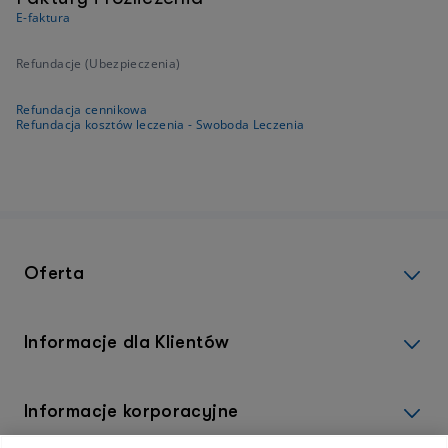
E-faktura
Refundacje (Ubezpieczenia)
Refundacja cennikowa
Refundacja kosztów leczenia - Swoboda Leczenia
Oferta
Informacje dla Klientów
Informacje korporacyjne