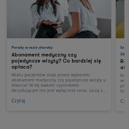
Porady w razie choroby
Szcz
Zdro
Abonament medyczny czy
pojedyncze wizyty? Co bardziej się
Rak
opłaca?
obj
Wielu pacjentów staje przed wyborem:
Rak 
abonament medyczny czy pojedyncze wizyty u
wyst
lekarza? W tej kwestii czynnikiem
prz
decydującym nie jest wyłącznie cena. Liczą się
brod
także wygoda w umawianiu wizyt, dostęp do
dług
Czytaj
szerokiego grona specjalistów i
Czy
obja
przewidywalność kosztów. Sprawdź, jakie są
bada
korzyści abonamentu medycznego i czy jego
gine
wybór rzeczywiście się opłaca.
roz