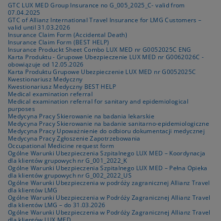
GTC LUX MED Group Insurance no G_005_2025_C- valid from
07.04.2025
GTC of Allianz International Travel Insurance for LMG Customers –
valid until 31.03.2026
Insurance Claim Form (Accidental Death)
Insurance Claim Form (BEST HELP)
Insurance Produckt Sheet Combo LUX MED nr G0052025C ENG
Karta Produktu - Grupowe Ubezpieczenie LUX MED nr G0062026C -
obowiązuje od 12.05.2026
Karta Produktu Grupowe Ubezpieczenie LUX MED nr G0052025C
Kwestionariusz Medyczny
Kwestionariusz Medyczny BEST HELP
Medical examination referral
Medical examination referral for sanitary and epidemiological
purposes
Medycyna Pracy Skierowanie na badania lekarskie
Medycyna Pracy Skierowanie na badanie sanitarno-epidemiologiczne
Medycyna Pracy Upoważnienie do odbioru dokumentacji medycznej
Medycyna Pracy Zgłoszenie Zapotrzebowania
Occupational Medicine request form
Ogólne Warunki Ubezpieczenia Szpitalnego LUX MED – Koordynacja
dla klientów grupowych nr G_001_2022_K
Ogólne Warunki Ubezpieczenia Szpitalnego LUX MED – Pełna Opieka
dla klientów grupowych nr G_002_2022_US
Ogólne Warunki Ubezpieczenia w podróży zagranicznej Allianz Travel
dla klientów LMG
Ogólne Warunki Ubezpieczenia w Podróży Zagranicznej Allianz Travel
dla klientów LMG – do 31.03.2026
Ogólne Warunki Ubezpieczenia w Podróży Zagranicznej Allianz Travel
dla klientów LUX MED