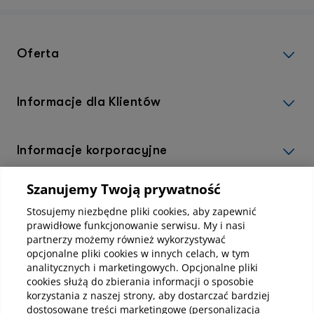
Oferta
Informacje dla Klientów
Informacje korporacyjne
Szanujemy Twoją prywatność
Kup abonamenty online
Stosujemy niezbędne pliki cookies, aby zapewnić
prawidłowe funkcjonowanie serwisu. My i nasi
partnerzy możemy również wykorzystywać
Kup online
opcjonalne pliki cookies w innych celach, w tym
analitycznych i marketingowych. Opcjonalne pliki
cookies służą do zbierania informacji o sposobie
korzystania z naszej strony, aby dostarczać bardziej
Pobierz aplikacje mobilną
dostosowane treści marketingowe (personalizacja