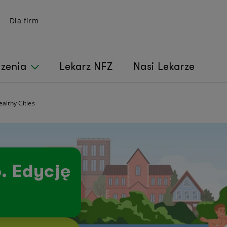
Dla firm
czenia
Lekarz NFZ
Nasi Lekarze
althy Cities
. Edycję