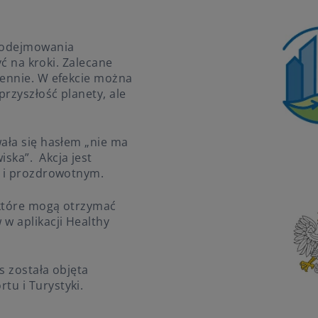
 podejmowania
yć na kroki. Zalecane
iennie. W efekcie można
przyszłość planety, ale
ała się hasłem „nie ma
ska”. Akcja jest
m i prozdrowotnym.
 które mogą otrzymać
w aplikacji Healthy
s została objęta
u i Turystyki.