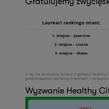
Gratulujemy zwycięs
Laureaci rankingu miast:
1. miejsce
– Jaworzno
2. miejsce
– Leszno
3. miejsce
– Oława
A my nie zwalniamy tempa! Z aplikacji Healthy C
podejmowania codziennych wyzwań i czerpania r
Wyzwanie Healthy Cit