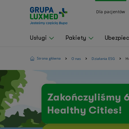
Dla pacjentów
Usługi
Pakiety
Ubezpie
Strona główna
O nas
Działania ESG
He
Zakończyliśmy 6
Healthy Cities!