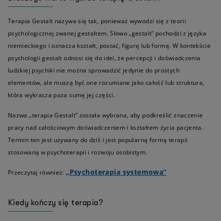
Terapia Gestalt nazywa się tak, ponieważ wywodzi się z teorii
psychologicznej zwanej gestaltem. Słowo „gestalt” pochodzi z języka
niemieckiego i oznacza kształt, postać, figurę lub formę. W kontekście
psychologii gestalt odnosi się do idei, że percepcji i doświadczenia
ludzkiej psychiki nie można sprowadzić jedynie do prostych
elementów, ale muszą być one rozumiane jako całość lub struktura,
która wykracza poza sumę jej części.
Nazwa „terapia Gestalt” została wybrana, aby podkreślić znaczenie
pracy nad całościowym doświadczeniem i kształtem życia pacjenta.
Termin ten jest używany do dziś i jest popularną formą terapii
stosowaną w psychoterapii i rozwoju osobistym.
„Psychoterapia systemowa”
Przeczytaj również:
Kiedy kończy się terapia?