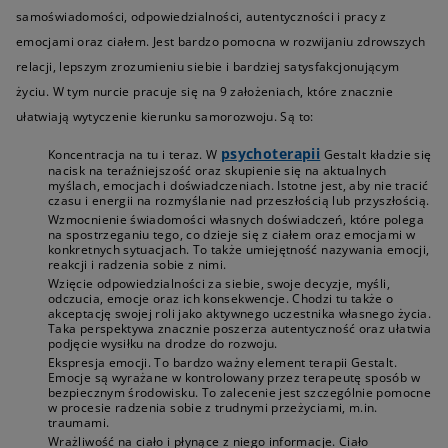
samoświadomości, odpowiedzialności, autentyczności i pracy z
emocjami oraz ciałem. Jest bardzo pomocna w rozwijaniu zdrowszych
relacji, lepszym zrozumieniu siebie i bardziej satysfakcjonującym
życiu. W tym nurcie pracuje się na 9 założeniach, które znacznie
ułatwiają wytyczenie kierunku samorozwoju. Są to:
psychoterapii
Koncentracja na tu i teraz. W
Gestalt kładzie się
nacisk na teraźniejszość oraz skupienie się na aktualnych
myślach, emocjach i doświadczeniach. Istotne jest, aby nie tracić
czasu i energii na rozmyślanie nad przeszłością lub przyszłością.
Wzmocnienie świadomości własnych doświadczeń, które polega
na spostrzeganiu tego, co dzieje się z ciałem oraz emocjami w
konkretnych sytuacjach. To także umiejętność nazywania emocji,
reakcji i radzenia sobie z nimi.
Wzięcie odpowiedzialności za siebie, swoje decyzje, myśli,
odczucia, emocje oraz ich konsekwencje. Chodzi tu także o
akceptację swojej roli jako aktywnego uczestnika własnego życia.
Taka perspektywa znacznie poszerza autentyczność oraz ułatwia
podjęcie wysiłku na drodze do rozwoju.
Ekspresja emocji. To bardzo ważny element terapii Gestalt.
Emocje są wyrażane w kontrolowany przez terapeutę sposób w
bezpiecznym środowisku. To zalecenie jest szczególnie pomocne
w procesie radzenia sobie z trudnymi przeżyciami, m.in.
traumami.
Wrażliwość na ciało i płynące z niego informacje. Ciało