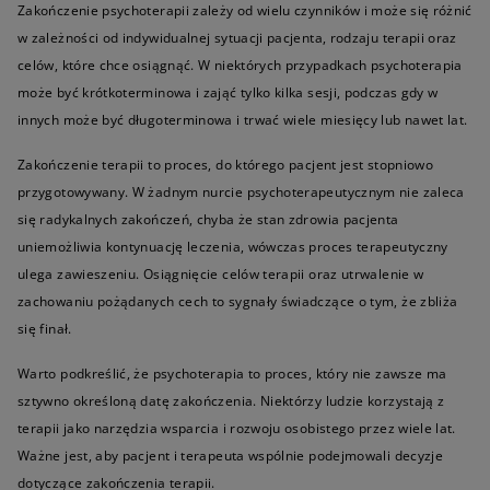
Zakończenie psychoterapii zależy od wielu czynników i może się różnić
w zależności od indywidualnej sytuacji pacjenta, rodzaju terapii oraz
celów, które chce osiągnąć. W niektórych przypadkach psychoterapia
może być krótkoterminowa i zająć tylko kilka sesji, podczas gdy w
innych może być długoterminowa i trwać wiele miesięcy lub nawet lat.
Zakończenie terapii to proces, do którego pacjent jest stopniowo
przygotowywany. W żadnym nurcie psychoterapeutycznym nie zaleca
się radykalnych zakończeń, chyba że stan zdrowia pacjenta
uniemożliwia kontynuację leczenia, wówczas proces terapeutyczny
ulega zawieszeniu. Osiągnięcie celów terapii oraz utrwalenie w
zachowaniu pożądanych cech to sygnały świadczące o tym, że zbliża
się finał.
Warto podkreślić, że psychoterapia to proces, który nie zawsze ma
sztywno określoną datę zakończenia. Niektórzy ludzie korzystają z
terapii jako narzędzia wsparcia i rozwoju osobistego przez wiele lat.
Ważne jest, aby pacjent i terapeuta wspólnie podejmowali decyzje
dotyczące zakończenia terapii.