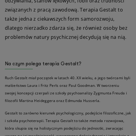
odżywiania, stanów lękowych, fobii oraz trudności
związanych z pracą zawodową. Terapia Gestalt to
także jedna z ciekawszych form samorozwoju,
dlatego nierzadko zdarza się, że również osoby bez
problemów natury psychicznej decydują się na nią.
Na czym polega terapia Gestalt?
Ruch Gestalt miał początek w latach 40. XX wieku, a jego twórcami byli
małżeństwo Laura i Fritz Perls oraz Paul Goodman. W tworzeniu
swojej koncepcji czerpali ze szkoły psychoanalizy Zygmunta Freuda i
filozofii Martina Heideggera oraz Edmunda Husserla.
Gestalt to zarówno kierunek psychologiczny, podejście filozoficzne, jak
i szkoła psychoterapii. Terapia Gestalt to także metoda rozwojowa,
która skupia się na holistycznym podejściu do jednostki, zwracając
uwagę na jej teraźniejszość, wewnętrzne doświadczenia i interakcje z