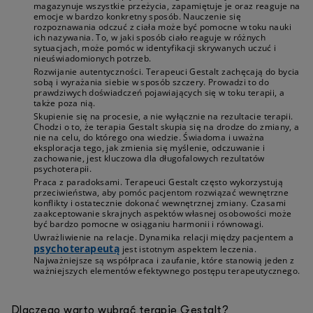
magazynuje wszystkie przeżycia, zapamiętuje je oraz reaguje na
emocje w bardzo konkretny sposób. Nauczenie się
rozpoznawania odczuć z ciała może być pomocne w toku nauki
ich nazywania. To, w jaki sposób ciało reaguje w różnych
sytuacjach, może pomóc w identyfikacji skrywanych uczuć i
nieuświadomionych potrzeb.
Rozwijanie autentyczności. Terapeuci Gestalt zachęcają do bycia
sobą i wyrażania siebie w sposób szczery. Prowadzi to do
prawdziwych doświadczeń pojawiających się w toku terapii, a
także poza nią.
Skupienie się na procesie, a nie wyłącznie na rezultacie terapii.
Chodzi o to, że terapia Gestalt skupia się na drodze do zmiany, a
nie na celu, do którego ona wiedzie. Świadoma i uważna
eksploracja tego, jak zmienia się myślenie, odczuwanie i
zachowanie, jest kluczowa dla długofalowych rezultatów
psychoterapii.
Praca z paradoksami. Terapeuci Gestalt często wykorzystują
przeciwieństwa, aby pomóc pacjentom rozwiązać wewnętrzne
konflikty i ostatecznie dokonać wewnętrznej zmiany. Czasami
zaakceptowanie skrajnych aspektów własnej osobowości może
być bardzo pomocne w osiąganiu harmonii i równowagi.
Uwrażliwienie na relacje. Dynamika relacji między pacjentem a
psychoterapeutą
jest istotnym aspektem leczenia.
Najważniejsze są współpraca i zaufanie, które stanowią jeden z
ważniejszych elementów efektywnego postępu terapeutycznego.
Dlaczego warto wybrać terapię Gestalt?