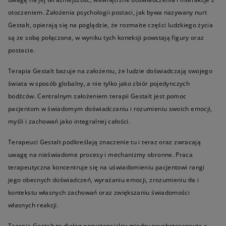
otoczeniem. Założenia psychologii postaci, jak bywa nazywany nurt
Gestalt, opierają się na poglądzie, że rozmaite części ludzkiego życia
są ze sobą połączone, w wyniku tych koneksji powstają figury oraz
postacie.
Terapia Gestalt bazuje na założeniu, że ludzie doświadczają swojego
świata w sposób globalny, a nie tylko jako zbiór pojedynczych
bodźców. Centralnym założeniem terapii Gestalt jest pomoc
pacjentom w świadomym doświadczaniu i rozumieniu swoich emocji,
myśli i zachowań jako integralnej całości.
Terapeuci Gestalt podkreślają znaczenie tu i teraz oraz zwracają
uwagę na nieświadome procesy i mechanizmy obronne. Praca
terapeutyczna koncentruje się na uświadomieniu pacjentowi rangi
jego obecnych doświadczeń, wyrażaniu emocji, zrozumieniu tła i
kontekstu własnych zachowań oraz zwiększaniu świadomości
własnych reakcji.
Terapia Gestalt to dialog egzystencjalny między psychoterapeutą a