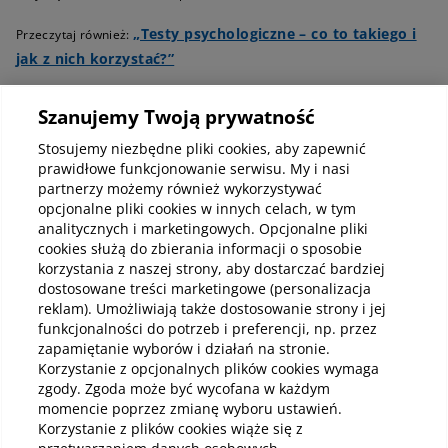
„Testy psychologiczne – co to takiego i
Przeczytaj również:
jak z nich korzystać?”
zaburzenia psychosomatyczne
Szanujemy Twoją prywatność
Stosujemy niezbędne pliki cookies, aby zapewnić
Specjaliści prowadzący psychoterapię w nurcie
prawidłowe funkcjonowanie serwisu. My i nasi
Gestalt:
partnerzy możemy również wykorzystywać
opcjonalne pliki cookies w innych celach, w tym
Rania Al-Mashan
analitycznych i marketingowych. Opcjonalne pliki
cookies służą do zbierania informacji o sposobie
Joanna Bochińska-Przybylak
korzystania z naszej strony, aby dostarczać bardziej
dostosowane treści marketingowe (personalizacja
Aleksandra Broczkowska
reklam). Umożliwiają także dostosowanie strony i jej
funkcjonalności do potrzeb i preferencji, np. przez
zapamiętanie wyborów i działań na stronie.
Inessa Kocielnik
Korzystanie z opcjonalnych plików cookies wymaga
zgody. Zgoda może być wycofana w każdym
Aneta Krakowińska
momencie poprzez zmianę wyboru ustawień.
Korzystanie z plików cookies wiąże się z
Konrad Smolak