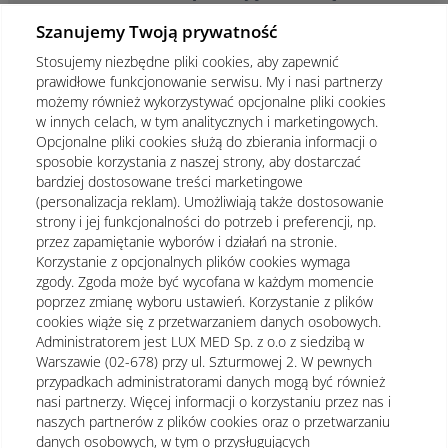
Szanujemy Twoją prywatność
Stosujemy niezbędne pliki cookies, aby zapewnić
prawidłowe funkcjonowanie serwisu. My i nasi partnerzy
możemy również wykorzystywać opcjonalne pliki cookies
w innych celach, w tym analitycznych i marketingowych.
Opcjonalne pliki cookies służą do zbierania informacji o
sposobie korzystania z naszej strony, aby dostarczać
bardziej dostosowane treści marketingowe
(personalizacja reklam). Umożliwiają także dostosowanie
strony i jej funkcjonalności do potrzeb i preferencji, np.
przez zapamiętanie wyborów i działań na stronie.
Korzystanie z opcjonalnych plików cookies wymaga
zgody. Zgoda może być wycofana w każdym momencie
poprzez zmianę wyboru ustawień. Korzystanie z plików
cookies wiąże się z przetwarzaniem danych osobowych.
Administratorem jest LUX MED Sp. z o.o z siedzibą w
Warszawie (02-678) przy ul. Szturmowej 2. W pewnych
Regulamin
Polityka prywatności
Notka prawna
przypadkach administratorami danych mogą być również
nasi partnerzy. Więcej informacji o korzystaniu przez nas i
Dane osobowe
Mapa strony
naszych partnerów z plików cookies oraz o przetwarzaniu
danych osobowych, w tym o przysługujących
Oświadczenie o dostępności