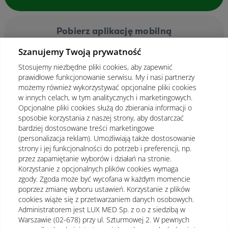
Pobierz aplikację mobilną
Szanujemy Twoją prywatność
Stosujemy niezbędne pliki cookies, aby zapewnić
prawidłowe funkcjonowanie serwisu. My i nasi partnerzy
możemy również wykorzystywać opcjonalne pliki cookies
w innych celach, w tym analitycznych i marketingowych.
Opcjonalne pliki cookies służą do zbierania informacji o
sposobie korzystania z naszej strony, aby dostarczać
bardziej dostosowane treści marketingowe
(personalizacja reklam). Umożliwiają także dostosowanie
strony i jej funkcjonalności do potrzeb i preferencji, np.
przez zapamiętanie wyborów i działań na stronie.
Korzystanie z opcjonalnych plików cookies wymaga
zgody. Zgoda może być wycofana w każdym momencie
poprzez zmianę wyboru ustawień. Korzystanie z plików
cookies wiąże się z przetwarzaniem danych osobowych.
Administratorem jest LUX MED Sp. z o.o z siedzibą w
Warszawie (02-678) przy ul. Szturmowej 2. W pewnych
Regulamin
Polityka prywatności
Notka prawna