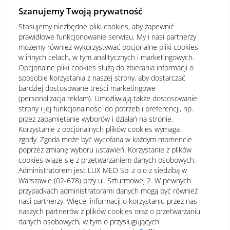
Szanujemy Twoją prywatność
Stosujemy niezbędne pliki cookies, aby zapewnić
prawidłowe funkcjonowanie serwisu. My i nasi partnerzy
możemy również wykorzystywać opcjonalne pliki cookies
w innych celach, w tym analitycznych i marketingowych.
Opcjonalne pliki cookies służą do zbierania informacji o
sposobie korzystania z naszej strony, aby dostarczać
bardziej dostosowane treści marketingowe
(personalizacja reklam). Umożliwiają także dostosowanie
strony i jej funkcjonalności do potrzeb i preferencji, np.
przez zapamiętanie wyborów i działań na stronie.
Korzystanie z opcjonalnych plików cookies wymaga
zgody. Zgoda może być wycofana w każdym momencie
poprzez zmianę wyboru ustawień. Korzystanie z plików
cookies wiąże się z przetwarzaniem danych osobowych.
Administratorem jest LUX MED Sp. z o.o z siedzibą w
Warszawie (02-678) przy ul. Szturmowej 2. W pewnych
Regulamin
Polityka prywatności
Notka prawna
przypadkach administratorami danych mogą być również
nasi partnerzy. Więcej informacji o korzystaniu przez nas i
Dane osobowe
Mapa strony
naszych partnerów z plików cookies oraz o przetwarzaniu
danych osobowych, w tym o przysługujących
Oświadczenie o dostępności