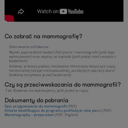
Co zabrać na mammografię?
Skierowanie od lekarza.
Wyniki poprzednich badań USG piersi i mammografii (jeśli były
wykonywane) oraz wypisy ze szpitala (jeśli pobyt miał związek z
badaniem).
Ankietę, w której podasz niezbędne informacje dotyczące ciąży,
hormonalnej terapii menopauzalnej, przebytych operacji piersi
(ankietę otrzymasz przed badaniem).
Czy są przeciwwskazania do mammografii?
Tak. Badania nie wykonujemy, jeśli jesteś w ciąży.
Dokumenty do pobrania
Opis przygotowania do mammografii
(PDF)
Ankieta kwalifikująca do programu profilaktyki raka piersi
(PDF)
Mammography – preparation
(PDF, English)