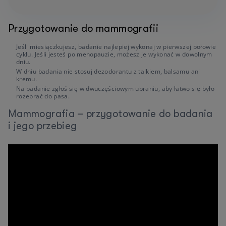
Przygotowanie do mammografii
Jeśli miesiączkujesz, badanie najlepiej wykonaj w pierwszej połowie
cyklu. Jeśli jesteś po menopauzie, możesz je wykonać w dowolnym
dniu.
W dniu badania nie stosuj dezodorantu z talkiem, balsamu ani
kremu.
Na badanie zgłoś się w dwuczęściowym ubraniu, aby łatwo się było
rozebrać do pasa.
Mammografia – przygotowanie do badania
i jego przebieg