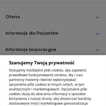
Oferta
Informacje dla Pacjentów
Informacje korporacyjne
Szanujemy Twoją prywatność
Kup abonamenty online
Stosujemy niezbędne pliki cookies, aby zapewnić
prawidłowe funkcjonowanie serwisu. My i nasi
partnerzy możemy również wykorzystywać
Kup online
opcjonalne pliki cookies w innych celach, w tym
analitycznych i marketingowych. Opcjonalne pliki
cookies służą do zbierania informacji o sposobie
korzystania z naszej strony, aby dostarczać bardziej
Pobierz aplikację mobilną
dostosowane treści marketingowe (personalizacja