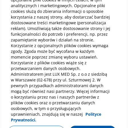
lec
Dolegliwości bólowe w okolicy nadgarstka to
analitycznych i marketingowych. Opcjonalne pliki
dość częsta przypadłość związana m.in. z
cookies służą do zbierania informacji o sposobie
Ścię
przeciążeniami, uprawianiem sportów, ale
ciąg
korzystania z naszej strony, aby dostarczać bardziej
mogą wskazywać również na rozwijające się
wyso
dostosowane treści marketingowe (personalizacja
zmiany zwyrodnieniowe. Chociaż przyczyną
bie
reklam). Umożliwiają także dostosowanie strony i jej
bólu nadgarstka może być wiele czynników,
sch
funkcjonalności do potrzeb i preferencji, np. przez
ustalenie dokładnej etiologii jest kluczowe do
Czytaj
Czy
nat
zapamiętanie wyborów i działań na stronie.
zastosowania odpowiedniego leczenia.
raz
Korzystanie z opcjonalnych plików cookies wymaga
Sprawdź do jakiego lekarza należy się udać z
brzu
zgody. Zgoda może być wycofana w każdym
bólem nadgarstka oraz jakie badania są
kon
niezbędne do zdiagnozowania tej
momencie poprzez zmianę wyboru ustawień.
wycz
Zobacz wszystkie
przypadłości.
Korzystanie z plików cookies wiąże się z
lecz
przetwarzaniem danych osobowych.
Administratorem jest LUX MED Sp. z o.o z siedzibą
w Warszawie (02-678) przy ul. Szturmowej 2. W
pewnych przypadkach administratorami danych
mogą być również nasi partnerzy. Więcej informacji
o korzystaniu przez nas i naszych partnerów z
plików cookies oraz o przetwarzaniu danych
Dla Pacjenta
osobowych, w tym o przysługujących
Dokumenty prawne
uprawnieniach, znajdują się w naszej
Polityce
Prywatności.