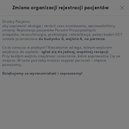
Zmiana organizacji rejestracji pacjentów
Drodzy Pacjenci,
aby usprawnić obsługę i skrócić czas oczekiwania, wprowadziliśmy
zmianę: Rejestracja pacjentów Poradni Przyszpitalnych:
ortopedia, neurochirurgia, proktologia, rehabilitacja, pakiet badań OCT
została przeniesiona
do budynku A, wejście A, na parterze.
Co to oznacza w praktyce? Niezależnie od tego, którym wejściem
wejdziesz do szpitala -
zgłoś się do jednej, wspólnej recepcji.
Przy każdym wejściu znajdziesz oznaczenia, które poprowadzą Cię na
miejsce. W razie potrzeby możesz zapytać personel – chętnie
pomożemy.
Dziękujemy za wyrozumiałość i zapraszamy!
Przygotowani, by leczyć. Gotowi, by
dbać.