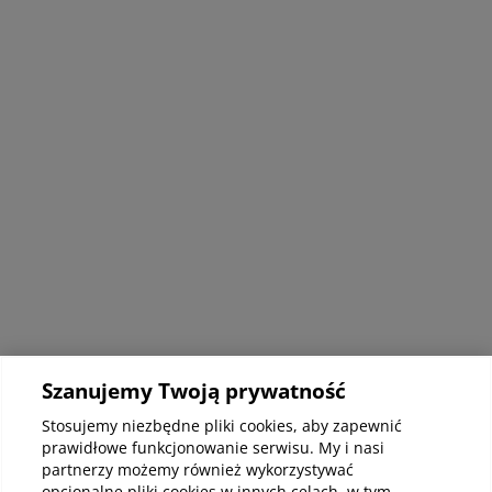
Artykuły Szpital Toruń
Szanujemy Twoją prywatność
Ortopedia
Orto
Stosujemy niezbędne pliki cookies, aby zapewnić
Szpital Toruń
Szpi
prawidłowe funkcjonowanie serwisu. My i nasi
Co mogą oznaczać bóle nadgarstka i
Usz
partnerzy możemy również wykorzystywać
jak je uśmierzyć?
prz
opcjonalne pliki cookies w innych celach, w tym