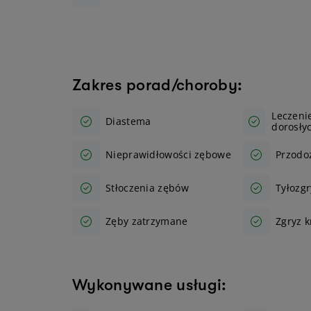
Zakres porad/choroby:
Leczeni
Diastema
dorosły
Nieprawidłowości zębowe
Przodo
Stłoczenia zębów
Tyłozgr
Zęby zatrzymane
Zgryz 
Wykonywane usługi: