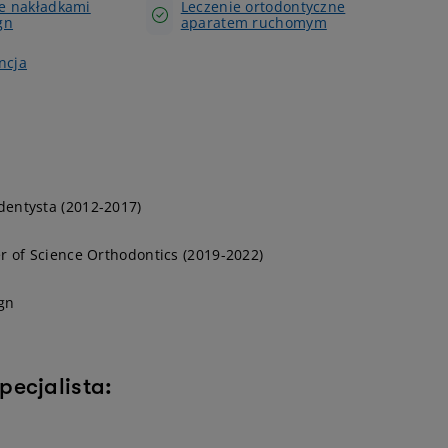
e nakładkami
Leczenie ortodontyczne
gn
aparatem ruchomym
ncja
dentysta (2012-2017)
r of Science Orthodontics (2019-2022)
ign
pecjalista: