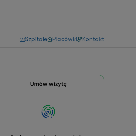
Szpitale
Placówki
Kontakt
Umów wizytę
Niestety, nie możemy wyświetlić
dostępnych terminów
Możesz spróbować umówić tę usługę dzwoniąc
na infolinię
Umów wizytę
Umów wizytę