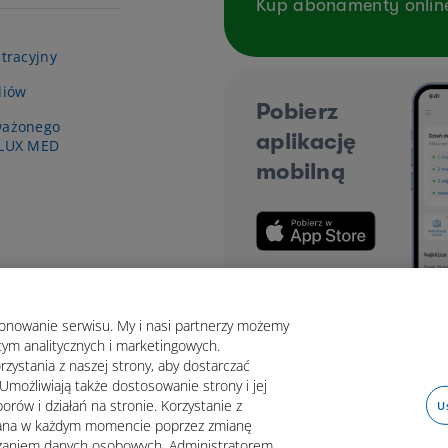
Kup abonamenty onlin
tracyjny
diów
Pobierz
ważonego
aplikację
 LUX MED
mobilną
jonowanie serwisu. My i nasi partnerzy możemy
tym analitycznych i marketingowych.
rzystania z naszej strony, aby dostarczać
Umożliwiają także dostosowanie strony i jej
orów i działań na stronie. Korzystanie z
U
fana w każdym momencie poprzez zmianę
arzaniem danych osobowych. Administratorem