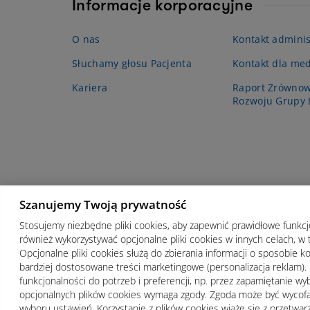
Informacje korporacyjne
O nas
Kontakt adminis
Słuchamy głosu Pacjenta
Kontakt dla me
Kariera
Raport Zrówno
Rozwoju Grupy
Szanujemy Twoją prywatność
Stosujemy niezbędne pliki cookies, aby zapewnić prawidłowe funkc
również wykorzystywać opcjonalne pliki cookies w innych celach, w 
Opcjonalne pliki cookies służą do zbierania informacji o sposobie ko
bardziej dostosowane treści marketingowe (personalizacja reklam). 
funkcjonalności do potrzeb i preferencji, np. przez zapamiętanie wyb
opcjonalnych plików cookies wymaga zgody. Zgoda może być wyco
wyboru ustawień. Korzystanie z plików cookies wiąże się z przetw