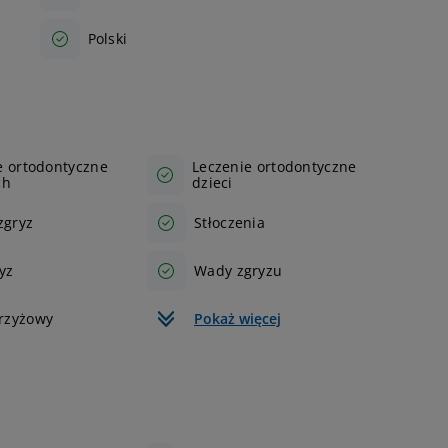
Polski
e ortodontyczne
Leczenie ortodontyczne
ch
dzieci
zgryz
Stłoczenia
yz
Wady zgryzu
krzyżowy
Pokaż więcej