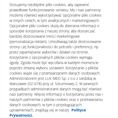
Stosujemy niezbędne pliki cookies, aby zapewnić
prawidłowe funkcjonowanie serwisu. My i nasi partnerzy
możemy również wykorzystywać opcjonalne pliki cookies
w innych celach, w tym analitycznych i marketingowych.
Opcjonalne pliki cookies służą do zbierania informacji o
sposobie korzystania z naszej strony, aby dostarczać
bardziej dostosowane treści marketingowe
(personalizacja reklam). Umożliwiają także dostosowanie
strony i jej funkcjonalności do potrzeb i preferencji, np.
przez zapamiętanie wyborów i działań na stronie.
Korzystanie z opcjonalnych plików cookies wymaga
zgody. Zgoda może być wycofana w każdym momencie
poprzez zmianę wyboru ustawień. Korzystanie z plików
cookies wiąże się z przetwarzaniem danych osobowych.
Administratorem jest LUX MED Sp. z o.o z siedzibą w
Warszawie (02-678) przy ul. Szturmowej 2. W pewnych
Regulamin
Polityka prywatności
Notka prawna
przypadkach administratorami danych mogą być również
nasi partnerzy. Więcej informacji o korzystaniu przez nas i
Dane osobowe
Mapa strony
naszych partnerów z plików cookies oraz o przetwarzaniu
danych osobowych, w tym o przysługujących
Oświadczenie o dostępności
uprawnieniach, znajdują się w naszej
Polityce
Prywatności.