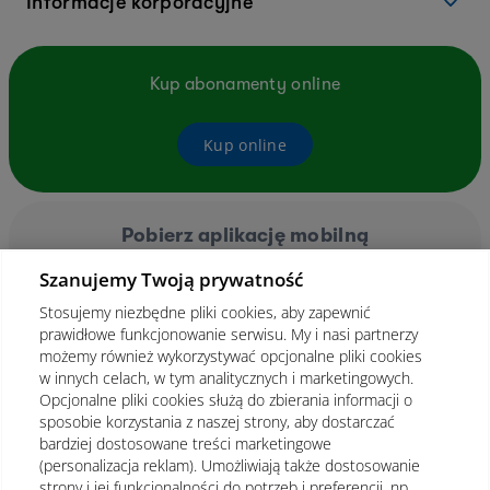
Informacje korporacyjne
Kup abonamenty online
Kup online
Pobierz aplikację mobilną
Szanujemy Twoją prywatność
Stosujemy niezbędne pliki cookies, aby zapewnić
prawidłowe funkcjonowanie serwisu. My i nasi partnerzy
możemy również wykorzystywać opcjonalne pliki cookies
w innych celach, w tym analitycznych i marketingowych.
Opcjonalne pliki cookies służą do zbierania informacji o
sposobie korzystania z naszej strony, aby dostarczać
bardziej dostosowane treści marketingowe
(personalizacja reklam). Umożliwiają także dostosowanie
strony i jej funkcjonalności do potrzeb i preferencji, np.