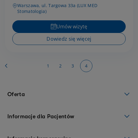
Warszawa, ul. Targowa 33a (LUX MED
Stomatologia)
Umów wizytę
Dowiedz się więcej
Strona
Strona
Powrót
Strona
Strona
Strona
You're currently reading 
1
2
3
4
Oferta
Informacje dla Pacjentów