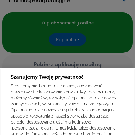
Informacje korporacyjne
Kup abonamenty online
Kup online
Pobierz aplikację mobilną
Szanujemy Twoją prywatność
Stosujemy niezbędne pliki cookies, aby zapewnić
prawidłowe funkcjonowanie serwisu. My i nasi partnerzy
możemy również wykorzystywać opcjonalne pliki cookies
w innych celach, w tym analitycznych i marketingowych.
Opcjonalne pliki cookies służą do zbierania informacji o
sposobie korzystania z naszej strony, aby dostarczać
bardziej dostosowane treści marketingowe
(personalizacja reklam). Umożliwiają także dostosowanie
strony i jej funkcjonalności do potrzeb i preferencji, np.