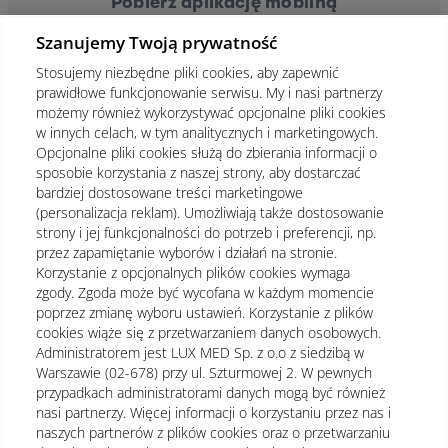
Pobierz aplikację mobilną
Szanujemy Twoją prywatność
Stosujemy niezbędne pliki cookies, aby zapewnić
prawidłowe funkcjonowanie serwisu. My i nasi partnerzy
możemy również wykorzystywać opcjonalne pliki cookies
w innych celach, w tym analitycznych i marketingowych.
Opcjonalne pliki cookies służą do zbierania informacji o
sposobie korzystania z naszej strony, aby dostarczać
bardziej dostosowane treści marketingowe
(personalizacja reklam). Umożliwiają także dostosowanie
strony i jej funkcjonalności do potrzeb i preferencji, np.
przez zapamiętanie wyborów i działań na stronie.
Korzystanie z opcjonalnych plików cookies wymaga
zgody. Zgoda może być wycofana w każdym momencie
poprzez zmianę wyboru ustawień. Korzystanie z plików
cookies wiąże się z przetwarzaniem danych osobowych.
Administratorem jest LUX MED Sp. z o.o z siedzibą w
Warszawie (02-678) przy ul. Szturmowej 2. W pewnych
Regulamin
Polityka prywatności
Notka prawna
przypadkach administratorami danych mogą być również
nasi partnerzy. Więcej informacji o korzystaniu przez nas i
Dane osobowe
Mapa strony
naszych partnerów z plików cookies oraz o przetwarzaniu