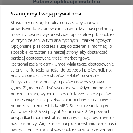
Pobierz aplikację mobilną
Szanujemy Twoją prywatność
Stosujemy niezbędne pliki cookies, aby zapewnić
prawidłowe funkcjonowanie serwisu. My i nasi partnerzy
możemy również wykorzystywać opcjonalne pliki cookies
w innych celach, w tym analitycznych i marketingowych.
Opcjonalne pliki cookies służą do zbierania informacji o
sposobie korzystania z naszej strony, aby dostarczać
bardziej dostosowane treści marketingowe
(personalizacja reklam). Umożliwiają także dostosowanie
strony i jej funkcjonalności do potrzeb i preferencji, np.
przez zapamiętanie wyborów i działań na stronie.
Korzystanie z opcjonalnych plików cookies wymaga
zgody. Zgoda może być wycofana w każdym momencie
poprzez zmianę wyboru ustawień. Korzystanie z plików
cookies wiąże się z przetwarzaniem danych osobowych.
Administratorem jest LUX MED Sp. z o.o z siedzibą w
Warszawie (02-678) przy ul. Szturmowej 2. W pewnych
Regulamin
Polityka prywatności
Notka prawna
przypadkach administratorami danych mogą być również
nasi partnerzy. Więcej informacji o korzystaniu przez nas i
Dane osobowe
Mapa strony
naszych partnerów z plików cookies oraz o przetwarzaniu