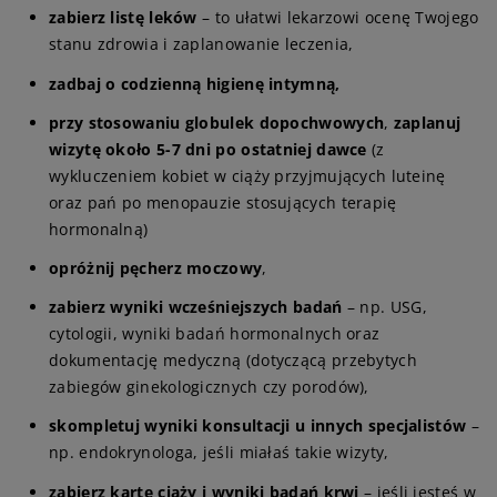
zabierz listę leków
– to ułatwi lekarzowi ocenę Twojego
stanu zdrowia i zaplanowanie leczenia,
zadbaj o codzienną higienę intymną,
przy stosowaniu globulek dopochwowych
,
zaplanuj
wizytę około 5-7 dni po ostatniej dawce
(z
wykluczeniem kobiet w ciąży przyjmujących luteinę
oraz pań po menopauzie stosujących terapię
hormonalną)
opróżnij pęcherz moczowy
,
zabierz wyniki wcześniejszych badań
– np. USG,
cytologii, wyniki badań hormonalnych oraz
dokumentację medyczną (dotyczącą przebytych
zabiegów ginekologicznych czy porodów),
skompletuj wyniki konsultacji u innych specjalistów
–
np. endokrynologa, jeśli miałaś takie wizyty,
zabierz kartę ciąży i wyniki badań krwi
– jeśli jesteś w