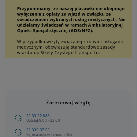
Przypominamy, że naszej placówki nie obejmuje
wyłączenie z opłaty za wjazd w związku ze
świadczeniem wybranych usług medycznych. Nie
udzielamy świadczeń w ramach Ambulatoryjnej
Opieki Specjalistycznej (AOS/NFZ).
W przypadku wizyty związanej z innymi usługami
medycznymi obowiązują standardowe zasady
wjazdu do Strefy Czystego Transportu.
Zarezerwuj wizytę
22 33 22 888
Dzisiaj 8:00 - 22:00
22 339 37 93
Rejestracja w ramach NFZ