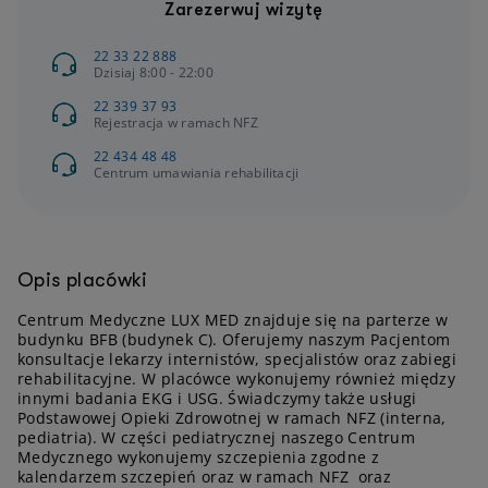
Zarezerwuj wizytę
22 33 22 888
Dzisiaj 8:00 - 22:00
22 339 37 93
Rejestracja w ramach NFZ
22 434 48 48
Centrum umawiania rehabilitacji
Opis placówki
Centrum Medyczne LUX MED znajduje się na parterze w
budynku BFB (budynek C). Oferujemy naszym Pacjentom
konsultacje lekarzy internistów, specjalistów oraz zabiegi
rehabilitacyjne. W placówce wykonujemy również między
innymi badania EKG i USG. Świadczymy także usługi
Podstawowej Opieki Zdrowotnej w ramach NFZ (interna,
pediatria). W części pediatrycznej naszego Centrum
Medycznego wykonujemy szczepienia zgodne z
kalendarzem szczepień oraz w ramach NFZ oraz