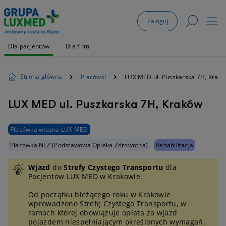
Zaloguj
Dla pacjentów
Dla firm
Strona główna
Placówki
LUX MED ul. Puszkarska 7H, Krak
LUX MED ul. Puszkarska 7H, Kraków
Placówka własna LUX MED
Placówka NFZ (Podstawowa Opieka Zdrowotna)
Rehabilitacja
Wjazd
do
Strefy Czystego Transportu
dla
Pacjentów LUX MED w Krakowie.
Od początku bieżącego roku w Krakowie
wprowadzono Strefę Czystego Transportu, w
ramach której obowiązuje opłata za wjazd
pojazdem niespełniającym określonych wymagań.