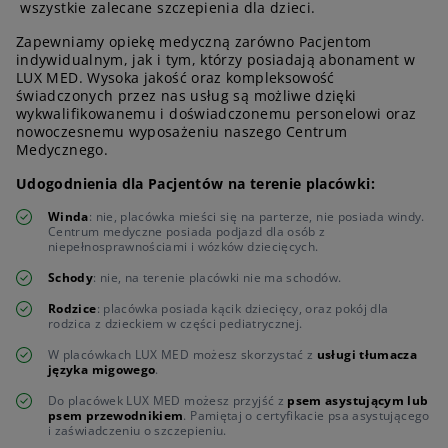
wszystkie zalecane szczepienia dla dzieci.
Zapewniamy opiekę medyczną zarówno Pacjentom
indywidualnym, jak i tym, którzy posiadają abonament w
LUX MED. Wysoka jakość oraz kompleksowość
świadczonych przez nas usług są możliwe dzięki
wykwalifikowanemu i doświadczonemu personelowi oraz
nowoczesnemu wyposażeniu naszego Centrum
Medycznego.
Udogodnienia dla Pacjentów na terenie placówki:
Winda
: nie, placówka mieści się na parterze, nie posiada windy.
Centrum medyczne posiada podjazd dla osób z
niepełnosprawnościami i wózków dziecięcych.
Schody
: nie, na terenie placówki nie ma schodów.
Rodzice
: placówka posiada kącik dziecięcy, oraz pokój dla
rodzica z dzieckiem w części pediatrycznej.
W placówkach LUX MED możesz skorzystać z
usługi tłumacza
języka migowego
.
Do placówek LUX MED możesz przyjść z
psem asystującym lub
psem przewodnikiem
. Pamiętaj o certyfikacie psa asystującego
i zaświadczeniu o szczepieniu.