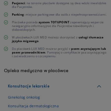
Pacjenci
: na terenie placówki dostępne są dwa wózki inwalidzkie
dla Pacjentów.
Parking
: miejsce parkingowe dla osób z niepełnosprawnościami.
Placówka posiada
system TOTUPOINT
zapewniający wsparcie
nawigacyjno-informacyjnie dla Pacjentów niewidomych i
słabowidzących.
W placówkach LUX MED możesz skorzystać z
usługi tłumacza
języka migowego
.
Do placówek LUX MED możesz przyjść z
psem asystującym lub
psem przewodnikiem
. Pamiętaj o certyfikacie psa asystującego
i zaświadczeniu o szczepieniu.
Opieka medyczna w placówce
Konsultacje lekarskie
Ginekolog onkolog
Konsultacja dermatologiczna