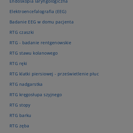
Endoskopia laryngologiczna
Elektroencefalografia (EEG)
Badanie EEG w domu pacjenta
RTG czaszki
RTG - badanie rentgenowskie
RTG stawu kolanowego
RTG ręki
RTG klatki piersiowej - prześwietlenie płuc
RTG nadgarstka
RTG kręgosłupa szyjnego
RTG stopy
RTG barku
RTG zęba