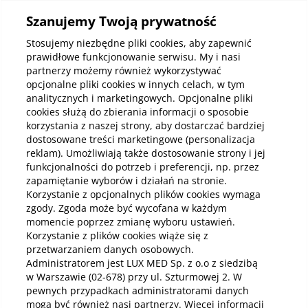
Szanujemy Twoją prywatność
Kup abonamenty online
Stosujemy niezbędne pliki cookies, aby zapewnić
prawidłowe funkcjonowanie serwisu. My i nasi
partnerzy możemy również wykorzystywać
Kup online
opcjonalne pliki cookies w innych celach, w tym
analitycznych i marketingowych. Opcjonalne pliki
cookies służą do zbierania informacji o sposobie
korzystania z naszej strony, aby dostarczać bardziej
Pobierz aplikację mobilną
dostosowane treści marketingowe (personalizacja
reklam). Umożliwiają także dostosowanie strony i jej
funkcjonalności do potrzeb i preferencji, np. przez
zapamiętanie wyborów i działań na stronie.
Korzystanie z opcjonalnych plików cookies wymaga
zgody. Zgoda może być wycofana w każdym
momencie poprzez zmianę wyboru ustawień.
Korzystanie z plików cookies wiąże się z
przetwarzaniem danych osobowych.
Administratorem jest LUX MED Sp. z o.o z siedzibą
w Warszawie (02-678) przy ul. Szturmowej 2. W
pewnych przypadkach administratorami danych
mogą być również nasi partnerzy. Więcej informacji