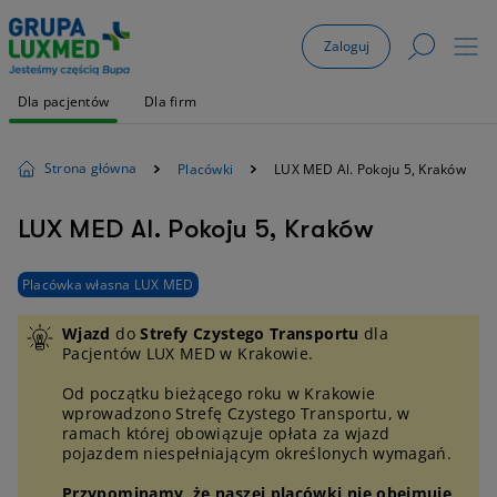
Zaloguj
Dla pacjentów
Dla firm
Strona główna
Placówki
LUX MED Al. Pokoju 5, Kraków
LUX MED Al. Pokoju 5, Kraków
Placówka własna LUX MED
Wjazd
do
Strefy Czystego Transportu
dla
Pacjentów LUX MED w Krakowie.
Od początku bieżącego roku w Krakowie
wprowadzono Strefę Czystego Transportu, w
ramach której obowiązuje opłata za wjazd
pojazdem niespełniającym określonych wymagań.
Przypominamy, że naszej placówki nie obejmuje