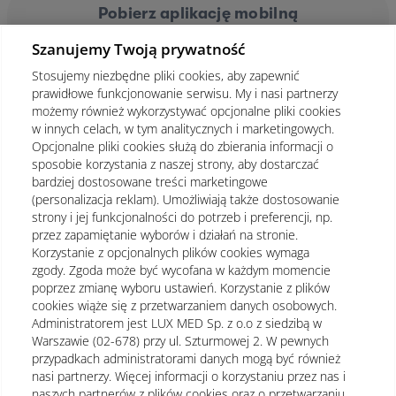
Pobierz aplikację mobilną
Szanujemy Twoją prywatność
Stosujemy niezbędne pliki cookies, aby zapewnić
prawidłowe funkcjonowanie serwisu. My i nasi partnerzy
możemy również wykorzystywać opcjonalne pliki cookies
w innych celach, w tym analitycznych i marketingowych.
Opcjonalne pliki cookies służą do zbierania informacji o
sposobie korzystania z naszej strony, aby dostarczać
bardziej dostosowane treści marketingowe
(personalizacja reklam). Umożliwiają także dostosowanie
strony i jej funkcjonalności do potrzeb i preferencji, np.
przez zapamiętanie wyborów i działań na stronie.
Korzystanie z opcjonalnych plików cookies wymaga
zgody. Zgoda może być wycofana w każdym momencie
poprzez zmianę wyboru ustawień. Korzystanie z plików
cookies wiąże się z przetwarzaniem danych osobowych.
Administratorem jest LUX MED Sp. z o.o z siedzibą w
Warszawie (02-678) przy ul. Szturmowej 2. W pewnych
Regulamin
Polityka prywatności
Notka prawna
przypadkach administratorami danych mogą być również
nasi partnerzy. Więcej informacji o korzystaniu przez nas i
Dane osobowe
Mapa strony
naszych partnerów z plików cookies oraz o przetwarzaniu