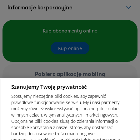
Informacje korporacyjne
Kup abonamenty online
Kup online
Pobierz aplikację mobilną
Szanujemy Twoją prywatność
Stosujemy niezbędne pliki cookies, aby zapewnić
prawidłowe funkcjonowanie serwisu. My i nasi partnerzy
możemy również wykorzystywać opcjonalne pliki cookies
w innych celach, w tym analitycznych i marketingowych.
Opcjonalne pliki cookies służą do zbierania informacji o
sposobie korzystania z naszej strony, aby dostarczać
bardziej dostosowane treści marketingowe
(personalizacja reklam). Umożliwiają także dostosowanie