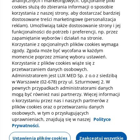
analitycznych i marketingowych. Opcjonalne pliki
cookies służą do zbierania informacji o sposobie
korzystania z naszej strony, aby dostarczać bardziej
Pobierz aplikację mobilną
dostosowane treści marketingowe (personalizacja
reklam). Umożliwiają także dostosowanie strony i jej
funkcjonalności do potrzeb i preferencji, np. przez
zapamiętanie wyborów i działań na stronie.
Korzystanie z opcjonalnych plików cookies wymaga
zgody. Zgoda może być wycofana w każdym
momencie poprzez zmianę wyboru ustawień.
Korzystanie z plików cookies wiąże się z
przetwarzaniem danych osobowych.
Administratorem jest LUX MED Sp. z o.o z siedzibą
w Warszawie (02-678) przy ul. Szturmowej 2. W
pewnych przypadkach administratorami danych
mogą być również nasi partnerzy. Więcej informacji
o korzystaniu przez nas i naszych partnerów z
plików cookies oraz o przetwarzaniu danych
osobowych, w tym o przysługujących
uprawnieniach, znajdują się w naszej
Polityce
Prywatności.
Polityka prywatności
Notka prawna
Dane osobowe
Mapa strony
Oświadczenie o dostępności
Regulamin
Ustawienia plików cookies
Zaakceptuj wszystkie