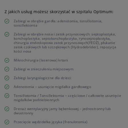
Z jakich usług możesz skorzystać w szpitalu Optimum:
Zabiegi w obrębie gardła: adenotomia, tonsillotomia,
tonsillektomia
Zabiegi w obrębie nosa i zatok przynosowych: septoplastyka,
konchoplastyka, septokonchoplastyka, rynoseptoplastyka,
chirurgia endoskopowa zatok przynosowych(FEOZ), płukanie
zatok czołowych lub szczękowych (Hydrodebrider), repozycja
kości nosa
Mikrochirurgia (laserowa) krtani
Zabiegi w znieczuleniu miejscowym
Zabiegi laryngologiczne dla dzieci:
Adenotomia – usunięcie migdałka gardłowego
Tonsillotomia / Tonsillektomia – częściowe / całkowite usunięcie
migdałków podniebiennych
Drenaż wentylacyjny jamy bębenkowej – jednostronny lub
dwustronny
Przecięcie wędzidełka języka (frenulotomia)