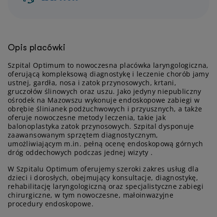
Opis placówki
Szpital Optimum to nowoczesna placówka laryngologiczna,
oferującą kompleksową diagnostykę i leczenie chorób jamy
ustnej, gardła, nosa i zatok przynosowych, krtani,
gruczołów ślinowych oraz uszu. Jako jedyny niepubliczny
ośrodek na Mazowszu wykonuje endoskopowe zabiegi w
obrębie ślinianek podżuchwowych i przyusznych, a także
oferuje nowoczesne metody leczenia, takie jak
balonoplastyka zatok przynosowych. Szpital dysponuje
zaawansowanym sprzętem diagnostycznym,
umożliwiającym m.in. pełną ocenę endoskopową górnych
dróg oddechowych podczas jednej wizyty .
W Szpitalu Optimum oferujemy szeroki zakres usług dla
dzieci i dorosłych, obejmujący konsultacje, diagnostykę,
rehabilitację laryngologiczną oraz specjalistyczne zabiegi
chirurgiczne, w tym nowoczesne, małoinwazyjne
procedury endoskopowe.