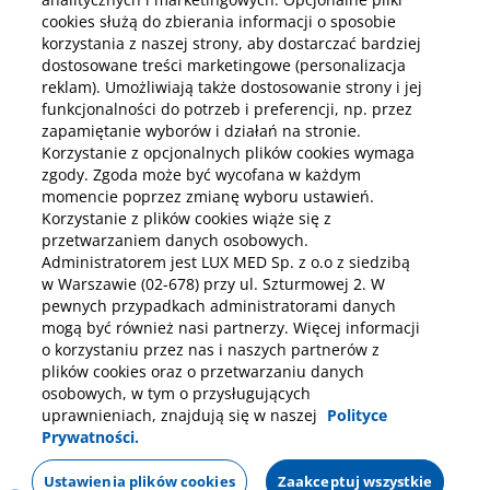
cookies służą do zbierania informacji o sposobie
korzystania z naszej strony, aby dostarczać bardziej
Pobierz aplikację mobilną
dostosowane treści marketingowe (personalizacja
reklam). Umożliwiają także dostosowanie strony i jej
funkcjonalności do potrzeb i preferencji, np. przez
zapamiętanie wyborów i działań na stronie.
Korzystanie z opcjonalnych plików cookies wymaga
zgody. Zgoda może być wycofana w każdym
momencie poprzez zmianę wyboru ustawień.
Korzystanie z plików cookies wiąże się z
przetwarzaniem danych osobowych.
Administratorem jest LUX MED Sp. z o.o z siedzibą
w Warszawie (02-678) przy ul. Szturmowej 2. W
pewnych przypadkach administratorami danych
mogą być również nasi partnerzy. Więcej informacji
o korzystaniu przez nas i naszych partnerów z
plików cookies oraz o przetwarzaniu danych
osobowych, w tym o przysługujących
uprawnieniach, znajdują się w naszej
Polityce
Prywatności.
Polityka prywatności
Notka prawna
Dane osobowe
Mapa strony
Oświadczenie o dostępności
Regulamin
Ustawienia plików cookies
Zaakceptuj wszystkie