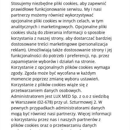
Stosujemy niezbędne pliki cookies, aby zapewnić
prawidłowe funkcjonowanie serwisu. My i nasi
partnerzy możemy również wykorzystywać
Kup online
opcjonalne pliki cookies w innych celach, w tym
analitycznych i marketingowych. Opcjonalne pliki
cookies służą do zbierania informacji o sposobie
korzystania z naszej strony, aby dostarczać bardziej
Pobierz aplikację mobilną
dostosowane treści marketingowe (personalizacja
reklam). Umożliwiają także dostosowanie strony i jej
funkcjonalności do potrzeb i preferencji, np. przez
zapamiętanie wyborów i działań na stronie.
Korzystanie z opcjonalnych plików cookies wymaga
zgody. Zgoda może być wycofana w każdym
momencie poprzez zmianę wyboru ustawień.
Korzystanie z plików cookies wiąże się z
przetwarzaniem danych osobowych.
Administratorem jest LUX MED Sp. z o.o z siedzibą
w Warszawie (02-678) przy ul. Szturmowej 2. W
pewnych przypadkach administratorami danych
mogą być również nasi partnerzy. Więcej informacji
o korzystaniu przez nas i naszych partnerów z
plików cookies oraz o przetwarzaniu danych