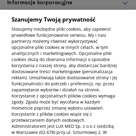
Informacje korporacyjne
Szanujemy Twoją prywatność
Kup abonamenty online
Stosujemy niezbędne pliki cookies, aby zapewnić
prawidłowe funkcjonowanie serwisu. My i nasi
partnerzy możemy również wykorzystywać
Kup online
opcjonalne pliki cookies w innych celach, w tym
analitycznych i marketingowych. Opcjonalne pliki
cookies służą do zbierania informacji o sposobie
korzystania z naszej strony, aby dostarczać bardziej
Pobierz aplikację mobilną
dostosowane treści marketingowe (personalizacja
reklam). Umożliwiają także dostosowanie strony i jej
funkcjonalności do potrzeb i preferencji, np. przez
zapamiętanie wyborów i działań na stronie.
Korzystanie z opcjonalnych plików cookies wymaga
zgody. Zgoda może być wycofana w każdym
momencie poprzez zmianę wyboru ustawień.
Korzystanie z plików cookies wiąże się z
przetwarzaniem danych osobowych.
Administratorem jest LUX MED Sp. z o.o z siedzibą
w Warszawie (02-678) przy ul. Szturmowej 2. W