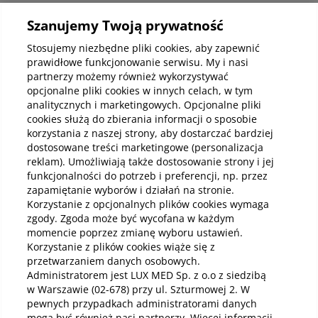
Szanujemy Twoją prywatność
Kup abonamenty online
Stosujemy niezbędne pliki cookies, aby zapewnić
prawidłowe funkcjonowanie serwisu. My i nasi
partnerzy możemy również wykorzystywać
Kup online
opcjonalne pliki cookies w innych celach, w tym
analitycznych i marketingowych. Opcjonalne pliki
cookies służą do zbierania informacji o sposobie
korzystania z naszej strony, aby dostarczać bardziej
Pobierz aplikację mobilną
dostosowane treści marketingowe (personalizacja
reklam). Umożliwiają także dostosowanie strony i jej
funkcjonalności do potrzeb i preferencji, np. przez
zapamiętanie wyborów i działań na stronie.
Korzystanie z opcjonalnych plików cookies wymaga
zgody. Zgoda może być wycofana w każdym
momencie poprzez zmianę wyboru ustawień.
Korzystanie z plików cookies wiąże się z
przetwarzaniem danych osobowych.
Administratorem jest LUX MED Sp. z o.o z siedzibą
w Warszawie (02-678) przy ul. Szturmowej 2. W
pewnych przypadkach administratorami danych
mogą być również nasi partnerzy. Więcej informacji