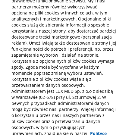
prawidłowe funkcjonowanie serwisu. My i nasi
partnerzy możemy również wykorzystywać
Kup online
opcjonalne pliki cookies w innych celach, w tym
analitycznych i marketingowych. Opcjonalne pliki
cookies służą do zbierania informacji o sposobie
korzystania z naszej strony, aby dostarczać bardziej
Pobierz aplikację mobilną
dostosowane treści marketingowe (personalizacja
reklam). Umożliwiają także dostosowanie strony i jej
funkcjonalności do potrzeb i preferencji, np. przez
zapamiętanie wyborów i działań na stronie.
Korzystanie z opcjonalnych plików cookies wymaga
zgody. Zgoda może być wycofana w każdym
momencie poprzez zmianę wyboru ustawień.
Korzystanie z plików cookies wiąże się z
przetwarzaniem danych osobowych.
Administratorem jest LUX MED Sp. z o.o z siedzibą
w Warszawie (02-678) przy ul. Szturmowej 2. W
pewnych przypadkach administratorami danych
mogą być również nasi partnerzy. Więcej informacji
o korzystaniu przez nas i naszych partnerów z
plików cookies oraz o przetwarzaniu danych
osobowych, w tym o przysługujących
uprawnieniach, znajdują się w naszej
Polityce