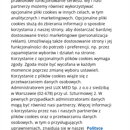
prawidłowe funkcjonowanie serwisu. My i nasi
partnerzy możemy również wykorzystywać
Kup online
opcjonalne pliki cookies w innych celach, w tym
analitycznych i marketingowych. Opcjonalne pliki
cookies służą do zbierania informacji o sposobie
korzystania z naszej strony, aby dostarczać bardziej
Pobierz aplikację mobilną
dostosowane treści marketingowe (personalizacja
reklam). Umożliwiają także dostosowanie strony i jej
funkcjonalności do potrzeb i preferencji, np. przez
zapamiętanie wyborów i działań na stronie.
Korzystanie z opcjonalnych plików cookies wymaga
zgody. Zgoda może być wycofana w każdym
momencie poprzez zmianę wyboru ustawień.
Korzystanie z plików cookies wiąże się z
przetwarzaniem danych osobowych.
Administratorem jest LUX MED Sp. z o.o z siedzibą
w Warszawie (02-678) przy ul. Szturmowej 2. W
pewnych przypadkach administratorami danych
mogą być również nasi partnerzy. Więcej informacji
o korzystaniu przez nas i naszych partnerów z
plików cookies oraz o przetwarzaniu danych
osobowych, w tym o przysługujących
uprawnieniach, znajdują się w naszej
Polityce