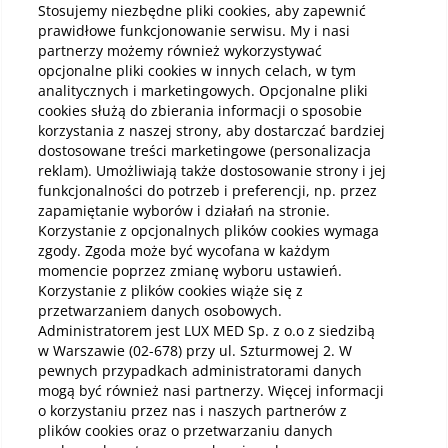
Stosujemy niezbędne pliki cookies, aby zapewnić
prawidłowe funkcjonowanie serwisu. My i nasi
partnerzy możemy również wykorzystywać
Kup online
opcjonalne pliki cookies w innych celach, w tym
analitycznych i marketingowych. Opcjonalne pliki
cookies służą do zbierania informacji o sposobie
korzystania z naszej strony, aby dostarczać bardziej
Pobierz aplikację mobilną
dostosowane treści marketingowe (personalizacja
reklam). Umożliwiają także dostosowanie strony i jej
funkcjonalności do potrzeb i preferencji, np. przez
zapamiętanie wyborów i działań na stronie.
Korzystanie z opcjonalnych plików cookies wymaga
zgody. Zgoda może być wycofana w każdym
momencie poprzez zmianę wyboru ustawień.
Korzystanie z plików cookies wiąże się z
przetwarzaniem danych osobowych.
Administratorem jest LUX MED Sp. z o.o z siedzibą
w Warszawie (02-678) przy ul. Szturmowej 2. W
pewnych przypadkach administratorami danych
mogą być również nasi partnerzy. Więcej informacji
o korzystaniu przez nas i naszych partnerów z
plików cookies oraz o przetwarzaniu danych