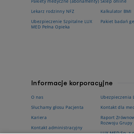
Pakiety medyczne (abonamenty)
Sklep online
Lekarz rodzinny NFZ
Kalkulator BMI
Ubezpieczenie Szpitalne LUX
Pakiet badań g
MED Pełna Opieka
Informacje korporacyjne
O nas
Ubezpieczenia
Słuchamy głosu Pacjenta
Kontakt dla me
Kariera
Raport Zrówno
Rozwoju Grupy
Kontakt administracyjny
LUX MED Sp. z o