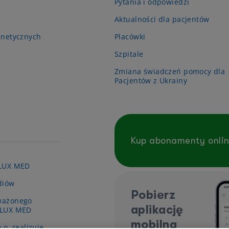
Pytania i odpowiedzi
Aktualności dla pacjentów
enetycznych
Placówki
Szpitale
Zmiana świadczeń pomocy dla
Pacjentów z Ukrainy
Kup abonamenty onli
 LUX MED
diów
Pobierz
ważonego
aplikację
 LUX MED
mobilną
.o. realizuje