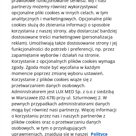
prawidłowe funkcjonowanie serwisu. My i nasi
partnerzy możemy również wykorzystywać
Kup online
opcjonalne pliki cookies w innych celach, w tym
analitycznych i marketingowych. Opcjonalne pliki
cookies służą do zbierania informacji o sposobie
korzystania z naszej strony, aby dostarczać bardziej
Pobierz aplikację mobilną
dostosowane treści marketingowe (personalizacja
reklam). Umożliwiają także dostosowanie strony i jej
funkcjonalności do potrzeb i preferencji, np. przez
zapamiętanie wyborów i działań na stronie.
Korzystanie z opcjonalnych plików cookies wymaga
zgody. Zgoda może być wycofana w każdym
momencie poprzez zmianę wyboru ustawień.
Korzystanie z plików cookies wiąże się z
przetwarzaniem danych osobowych.
Administratorem jest LUX MED Sp. z o.o z siedzibą
w Warszawie (02-678) przy ul. Szturmowej 2. W
pewnych przypadkach administratorami danych
mogą być również nasi partnerzy. Więcej informacji
o korzystaniu przez nas i naszych partnerów z
plików cookies oraz o przetwarzaniu danych
osobowych, w tym o przysługujących
uprawnieniach, znajdują się w naszej
Polityce