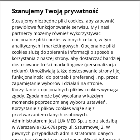
Szanujemy Twoją prywatność
Kup abonamenty online
Stosujemy niezbędne pliki cookies, aby zapewnić
prawidłowe funkcjonowanie serwisu. My i nasi
partnerzy możemy również wykorzystywać
Kup online
opcjonalne pliki cookies w innych celach, w tym
analitycznych i marketingowych. Opcjonalne pliki
cookies służą do zbierania informacji o sposobie
korzystania z naszej strony, aby dostarczać bardziej
Pobierz aplikację mobilną
dostosowane treści marketingowe (personalizacja
reklam). Umożliwiają także dostosowanie strony i jej
funkcjonalności do potrzeb i preferencji, np. przez
zapamiętanie wyborów i działań na stronie.
Korzystanie z opcjonalnych plików cookies wymaga
zgody. Zgoda może być wycofana w każdym
momencie poprzez zmianę wyboru ustawień.
Korzystanie z plików cookies wiąże się z
przetwarzaniem danych osobowych.
Administratorem jest LUX MED Sp. z o.o z siedzibą
w Warszawie (02-678) przy ul. Szturmowej 2. W
pewnych przypadkach administratorami danych
mogą być również nasi partnerzy. Więcej informacji