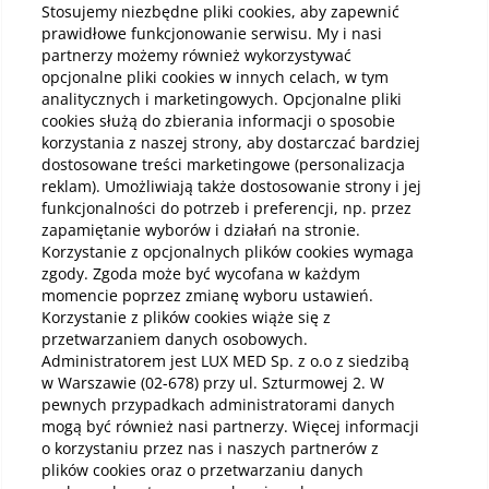
Stosujemy niezbędne pliki cookies, aby zapewnić
prawidłowe funkcjonowanie serwisu. My i nasi
partnerzy możemy również wykorzystywać
Kup online
opcjonalne pliki cookies w innych celach, w tym
analitycznych i marketingowych. Opcjonalne pliki
cookies służą do zbierania informacji o sposobie
korzystania z naszej strony, aby dostarczać bardziej
Pobierz aplikację mobilną
dostosowane treści marketingowe (personalizacja
reklam). Umożliwiają także dostosowanie strony i jej
funkcjonalności do potrzeb i preferencji, np. przez
zapamiętanie wyborów i działań na stronie.
Korzystanie z opcjonalnych plików cookies wymaga
zgody. Zgoda może być wycofana w każdym
momencie poprzez zmianę wyboru ustawień.
Korzystanie z plików cookies wiąże się z
przetwarzaniem danych osobowych.
Administratorem jest LUX MED Sp. z o.o z siedzibą
w Warszawie (02-678) przy ul. Szturmowej 2. W
pewnych przypadkach administratorami danych
mogą być również nasi partnerzy. Więcej informacji
o korzystaniu przez nas i naszych partnerów z
plików cookies oraz o przetwarzaniu danych