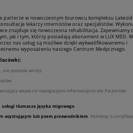
a parterze w nowoczesnym biurowcu kompleksu Lakesid
nsultacje lekarzy internistów oraz specjalistów. Wyko
ce znajduje się nowoczesna rehabilitacja. Zapewniamy 
m, jak i tym, którzy posiadają abonament w LUX MED. 
rzez nas usług są możliwe dzięki wykwalifikowanemu i
zesnemu wyposażeniu naszego Centrum Medycznego.
placówki:
e, nie posiada windy.
hodów.
niający wsparcie nawigacyjno-informacyjnie dla Pacjentów
z
usługi tłumacza języka migowego
.
m asystującym lub psem przewodnikiem
. Pamiętaj o certyfika
.