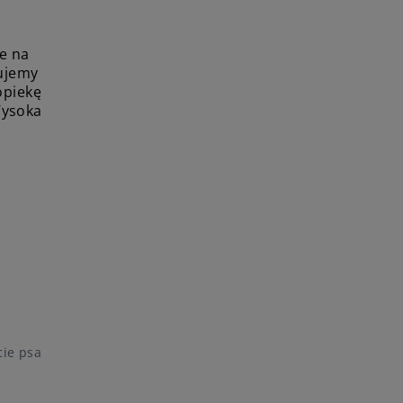
e na
nujemy
opiekę
Wysoka
cie psa