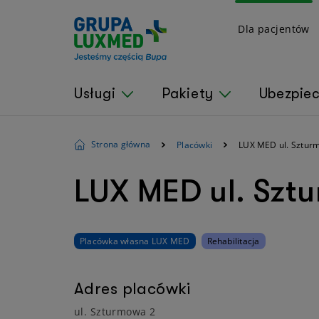
Dla pacjentów
Usługi
Pakiety
Ubezpie
Strona główna
Placówki
LUX MED ul. Sztur
LUX MED ul. Szt
Placówka własna LUX MED
Rehabilitacja
Adres placówki
ul. Szturmowa 2