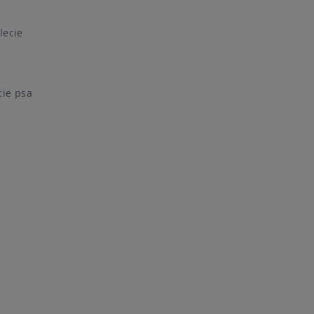
lecie
cie psa