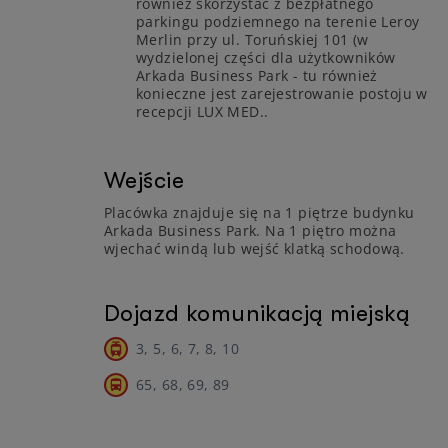
również skorzystać z bezpłatnego
parkingu podziemnego na terenie Leroy
Merlin przy ul. Toruńskiej 101 (w
wydzielonej części dla użytkowników
Arkada Business Park - tu również
konieczne jest zarejestrowanie postoju w
recepcji LUX MED..
Wejście
Placówka znajduje się na 1 piętrze budynku
Arkada Business Park. Na 1 piętro można
wjechać windą lub wejść klatką schodową.
Dojazd komunikacją miejską
3, 5, 6, 7, 8, 10
65, 68, 69, 89