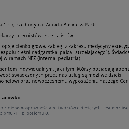
 1 piętrze budynku Arkada Business Park.
karzy internistów i specjalistów.
psje cienkoigłowe, zabiegi z zakresu medycyny estetyc
zespołu cieśni nadgarstka, palca „strzelającego”). Świad
 w ramach NFZ (interna, pediatria).
entom indywidualnym, jak i tym, którzy posiadają abo
ość świadczonych przez nas usług są możliwe dzięki
sonelowi oraz nowoczesnemu wyposażeniu naszego Ce
placówki:
ób z niepełnosprawnościami i wózków dziecięcych. Jest możliwo
iomu -1 i z poziomu 0.