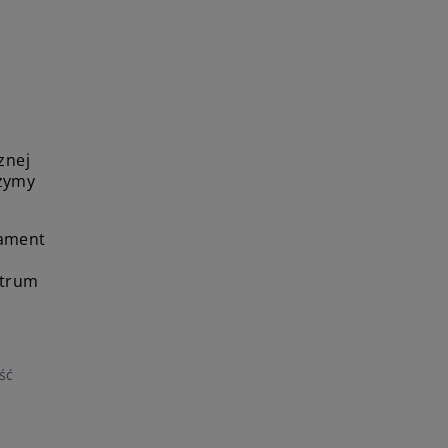
znej
czymy
nament
ntrum
ść