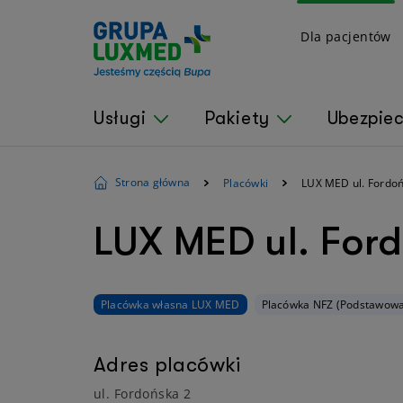
Dla pacjentów
Usługi
Pakiety
Ubezpie
Strona główna
Placówki
LUX MED ul. Fordoń
LUX MED ul. For
Placówka własna LUX MED
Placówka NFZ (Podstawowa
Adres placówki
ul. Fordońska 2